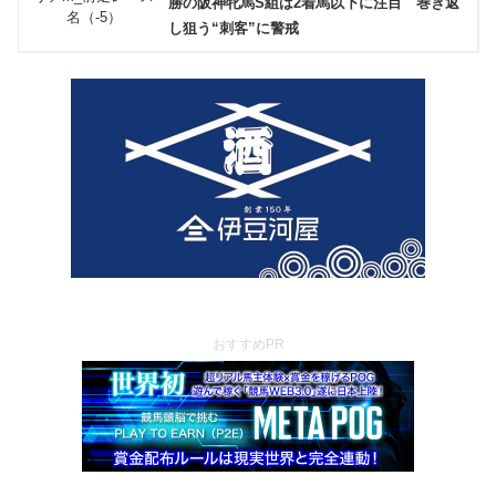
勝の阪神牝馬S組は2着馬以下に注目 巻き返
し狙う“刺客”に警戒
おすすめPR