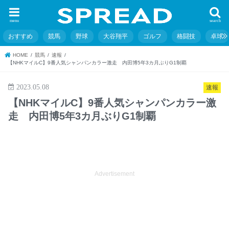
menu
search
おすすめ
競馬
野球
大谷翔平
ゴルフ
格闘技
卓球
HOME
競馬
速報
【NHKマイルC】9番人気シャンパンカラー激走 内田博5年3カ月ぶりG1制覇
2023.05.08
速報
【NHKマイルC】9番人気シャンパンカラー激
走 内田博5年3カ月ぶりG1制覇
Advertisement