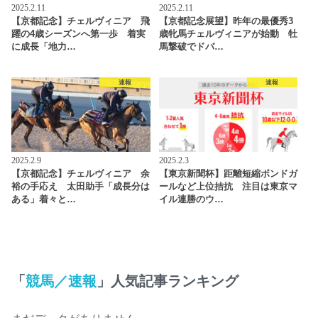
2025.2.11
2025.2.11
【京都記念】チェルヴィニア 飛
【京都記念展望】昨年の最優秀3
躍の4歳シーズンへ第一歩 着実
歳牝馬チェルヴィニアが始動 牡
に成長「地力…
馬撃破でドバ…
速報
速報
2025.2.9
2025.2.3
【京都記念】チェルヴィニア 余
【東京新聞杯】距離短縮ボンドガ
裕の手応え 太田助手「成長分は
ールなど上位拮抗 注目は東京マ
ある」着々と…
イル連勝のウ…
「
競馬／速報
」人気記事ランキング