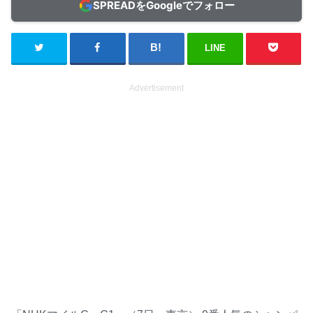
SPREADをGoogleでフォロー
LINE
Advertisement