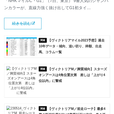
「NHKマイルC・G1」（7日、東京） 9番人気のシャンパ
ンカラーが、直線力強く抜け出してG1初タイ…
続きを読む
【ヴィクトリアマイル2023予想】過去
10年データ・傾向、追い切り、枠順、出走
馬、コラム一覧
【ヴィクトリアM／脚質傾向】スターズ
オンアースは4角位置次第 差しは「上がり4
位以内」に警戒
【ヴィクトリアM／前走ローテ】最多4