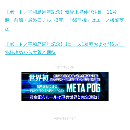
【ボート／平和島周年記念】気配上昇伸び注目「11号
機」前節・最終日チルト3度、「69号機」はエース機陥落
か
【ボート／平和島周年記念】1コース1着率およそ“46％”
外枠攻めから大荒れ期待
おすすめPR
Advertisement