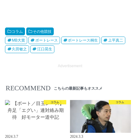
コラム
その他競技
MB大賞
ボートレース
ボートレース桐生
上平真二
久田敏之
江口晃生
Advertisement
RECOMMEND
こちらの最新記事もオススメ
コラム
コラム
2024.3.7
2024.3.3