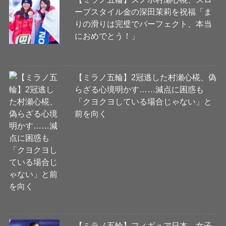
ープスタイル金の深田茉莉を祝福「ま
りの滑りは完璧でパーフェクト、本当
におめでとう！」
【ミラノ五輪】2冠逃した村瀬心椛、偽
らざる心境明かす……減点に困惑も
「クヨクヨしている場合じゃない」と
前を向く
【ミラノ五輪】フィギュア日本、女子