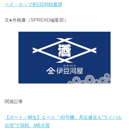
ベイ・カップ初日DR戦展望
文●舟橋廉（SPREAD編集部）
関連記事
【ボート／桐生】エース「40号機」舟足健在も“ライバル
出現”で混戦 MB大賞