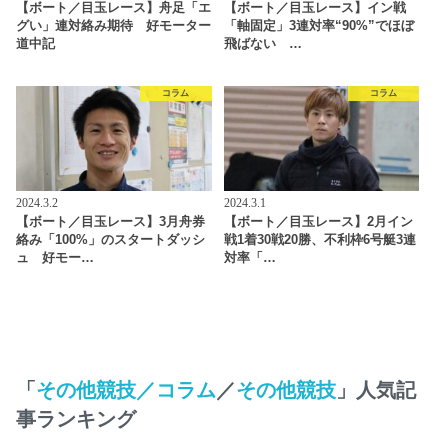
【ボート／目玉レース】舟足「エ
【ボート／目玉レース】イン戦
グい」連対絡み期待 好モーター
「軸固定」3連対率“90%”でほぼ
道中記
飛ばない …
コラム
コラム
2024.3.2
2024.3.1
【ボート／目玉レース】3月舟券
【ボート／目玉レース】2月イン
絡み「100%」のスタートダッシ
戦1着30戦20勝、不利枠6号艇3連
ュ 好モー…
対率「…
「
その他競技／コラム
／
その他競技
」人気記
事ランキング