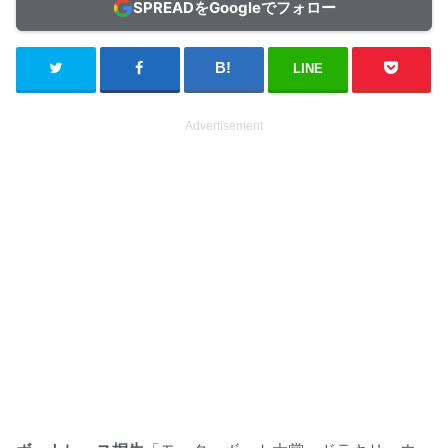
SPREADをGoogleでフォロー
LINE
Advertisement