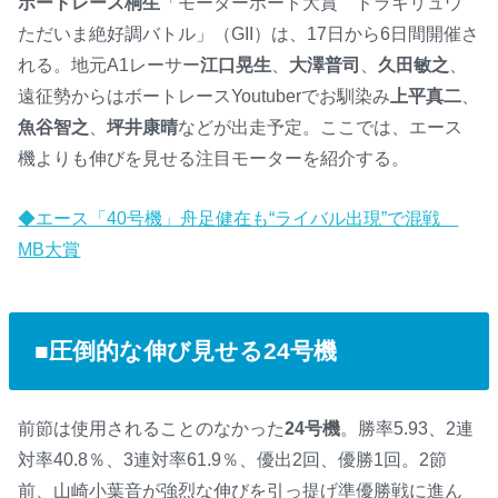
ボートレース桐生
「モーターボート大賞 ドラキリュウ
ただいま絶好調バトル」（GII）は、17日から6日間開催さ
れる。地元A1レーサー
江口晃生
、
大澤普司
、
久田敏之
、
遠征勢からはボートレースYoutuberでお馴染み
上平真二
、
魚谷智之
、
坪井康晴
などが出走予定。ここでは、エース
機よりも伸びを見せる注目モーターを紹介する。
◆エース「40号機」舟足健在も“ライバル出現”で混戦
MB大賞
■圧倒的な伸び見せる24号機
前節は使用されることのなかった
24号機
。勝率5.93、2連
対率40.8％、3連対率61.9％、優出2回、優勝1回。2節
前、山崎小葉音が強烈な伸びを引っ提げ準優勝戦に進ん