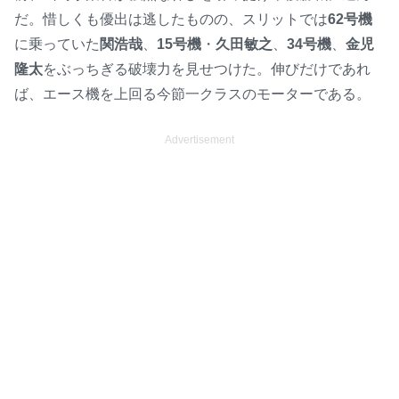
だ。惜しくも優出は逃したものの、スリットでは
62号機
に乗っていた
関浩哉
、
15号機
・
久田敏之
、
34号機
、
金児
隆太
をぶっちぎる破壊力を見せつけた。伸びだけであれ
ば、エース機を上回る今節一クラスのモーターである。
Advertisement