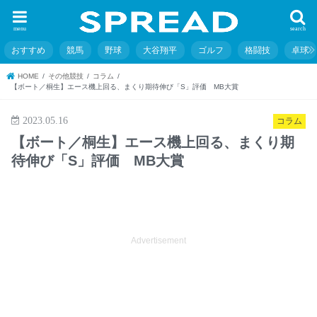
menu
search
おすすめ
競馬
野球
大谷翔平
ゴルフ
格闘技
卓球
HOME
その他競技
コラム
【ボート／桐生】エース機上回る、まくり期待伸び「S」評価 MB大賞
2023.05.16
コラム
【ボート／桐生】エース機上回る、まくり期
待伸び「S」評価 MB大賞
Advertisement