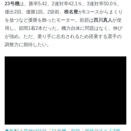
23号機
は、勝率5.42、2連対率42.1％、3連対率50.0％、
優出2回、優勝1回。2節前、
椎名豊
が6コースからまくり
を放つなど優勝を飾ったモーター。前節は
西川真人
が使
用し、節間1着2本だった。機力自体に問題はなく、伸び
が強め。ただ、乗り手に左右されるため搭乗する選手の
調整力に期待したい。
P
l
a
y
00:00
P
M
l
u