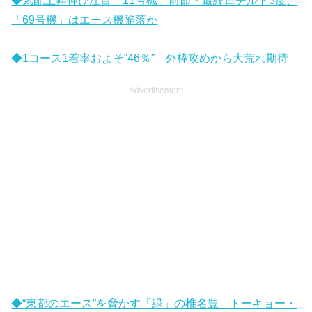
◆気配上昇伸び注目「11号機」前節・最終日チルト3度、
a
t
「69号機」はエース機陥落か
y
e
◆1コース1着率およそ“46％” 外枠攻めから大荒れ期待
Advertisement
◆“東都のエース”を脅かす「緑」の椎名豊 トーキョー・