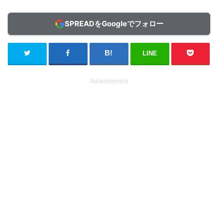
SPREADをGoogleでフォロー
LINE
Advertisement