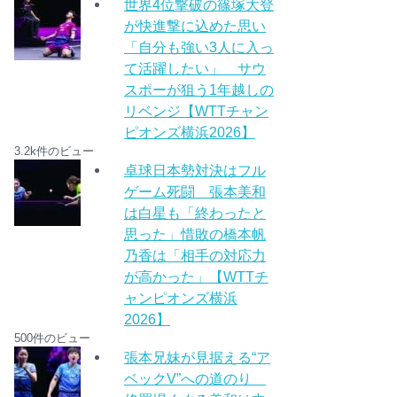
世界4位撃破の篠塚大登
が快進撃に込めた思い
「自分も強い3人に入っ
て活躍したい」 サウ
スポーが狙う1年越しの
リベンジ【WTTチャン
ピオンズ横浜2026】
3.2k件のビュー
卓球日本勢対決はフル
ゲーム死闘 張本美和
は白星も「終わったと
思った」惜敗の橋本帆
乃香は「相手の対応力
が高かった」【WTTチ
ャンピオンズ横浜
2026】
500件のビュー
張本兄妹が見据える“ア
ベックV”への道のり