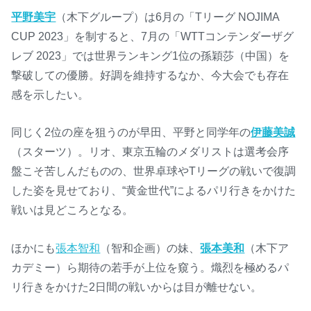
平野美宇
（木下グループ）は6月の「Tリーグ NOJIMA
CUP 2023」を制すると、7月の「WTTコンテンダーザグ
レブ 2023」では世界ランキング1位の孫穎莎（中国）を
撃破しての優勝。好調を維持するなか、今大会でも存在
感を示したい。
同じく2位の座を狙うのが早田、平野と同学年の
伊藤美誠
（スターツ）。リオ、東京五輪のメダリストは選考会序
盤こそ苦しんだものの、世界卓球やTリーグの戦いで復調
した姿を見せており、“黄金世代”によるパリ行きをかけた
戦いは見どころとなる。
ほかにも
張本智和
（智和企画）の妹、
張本美和
（木下ア
カデミー）ら期待の若手が上位を窺う。熾烈を極めるパ
リ行きをかけた2日間の戦いからは目が離せない。