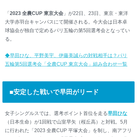
「
2023 全農CUP 東京大会
」が22日、23日、東京・東洋
大学赤羽台キャンパスにて開催される。今大会は日本卓
球協会が独自で定めるパリ五輪の第5回選考会となってい
る。
◆早田ひな、平野美宇、伊藤美誠らの対戦相手は？パリ
五輪第5回選考会「全農CUP 東京大会」組み合わせ一覧
■安定した戦いで早田がリード
女子シングルスでは、選考ポイント首位を走る
早田ひな
（日本生命）が1回戦で山室早矢（桜丘高）と対戦。5月
に行われた「2023 全農CUP 平塚大会」を制し、南アフリ