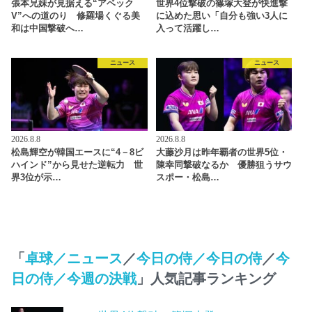
張本兄妹が見据える“アベック
世界4位撃破の篠塚大登が快進撃
V”への道のり 修羅場くぐる美
に込めた思い「自分も強い3人に
和は中国撃破へ…
入って活躍し…
ニュース
ニュース
2026.8.8
2026.8.8
松島輝空が韓国エースに“4－8ビ
大藤沙月は昨年覇者の世界5位・
ハインド”から見せた逆転力 世
陳幸同撃破なるか 優勝狙うサウ
界3位が示…
スポー・松島…
「
卓球／ニュース
／
今日の侍／今日の侍
／
今
日の侍／今週の決戦
」人気記事ランキング