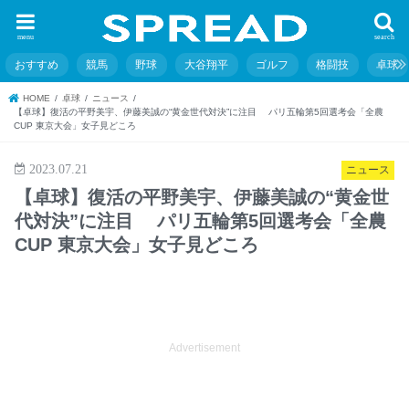
menu
search
おすすめ
競馬
野球
大谷翔平
ゴルフ
格闘技
卓球
HOME
卓球
ニュース
【卓球】復活の平野美宇、伊藤美誠の“黄金世代対決”に注目 パリ五輪第5回選考会「全農
CUP 東京大会」女子見どころ
2023.07.21
ニュース
【卓球】復活の平野美宇、伊藤美誠の“黄金世
代対決”に注目 パリ五輪第5回選考会「全農
CUP 東京大会」女子見どころ
Advertisement