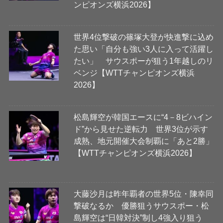
ンピオンズ横浜2026】
世界4位撃破の篠塚大登が快進撃に込め
た思い「自分も強い3人に入って活躍し
たい」 サウスポーが狙う1年越しのリ
ベンジ【WTTチャンピオンズ横浜
2026】
松島輝空が韓国エースに“4－8ビハイン
ド”から見せた逆転力 世界3位が示す
成熟、地元開催大会制覇に「あと2勝」
【WTTチャンピオンズ横浜2026】
大藤沙月は昨年覇者の世界5位・陳幸同
撃破なるか 優勝狙うサウスポー・松
島輝空は“日韓対決”制し4強入り狙う