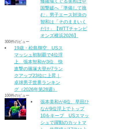
修羅場くぐる美和は中
国撃破へ「準備して挑
む」男子エース対決の
智和は「そのままいく
だけ」【WTTチャンピ
オンズ横浜2026】
300件のビュー
19歳・松島輝空、USス
マッシュ初制覇で4位浮
上、張本智和が3位 快
進撃の篠塚大登が7ラン
クアップ23位に上昇｜
卓球男子世界ランキン
グ（2026年第28週）
100件のビュー
張本美和が4位、早田ひ
なが9位浮上でトップ
10をキープ USスマッ
シュで躍動のカットマ