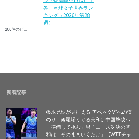
ン・佐藤瞳が17位に上
昇｜卓球女子世界ラン
キング（2026年第28
週）
100件のビュー
新着記事
張本兄妹が見据える“アベックV”への道
のり 修羅場くぐる美和は中国撃破へ
「準備して挑む」男子エース対決の智
和は「そのままいくだけ」【WTTチャ