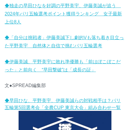
◆独走の早田ひなを好調の平野美宇、伊藤美誠が追う
2024年パリ五輪選考ポイント獲得ランキング 女子最新
上位8人
◆「自分は挑戦者」伊藤美誠下し劇的Vも落ち着き目立っ
た平野美宇 自然体と自信で挑むパリ五輪選考
◆伊藤美誠、平野美宇に敗れ準優勝も「前はぼこぼこだ
った」と前向く “早田撃破”は「成長の証」
文●SPREAD編集部
◆早田ひな、平野美宇、伊藤美誠らの対戦相手は？パリ
五輪第5回選考会「全農CUP 東京大会」組み合わせ一覧