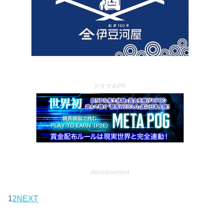
おすすめPR
Advertisement
1
2
NEXT