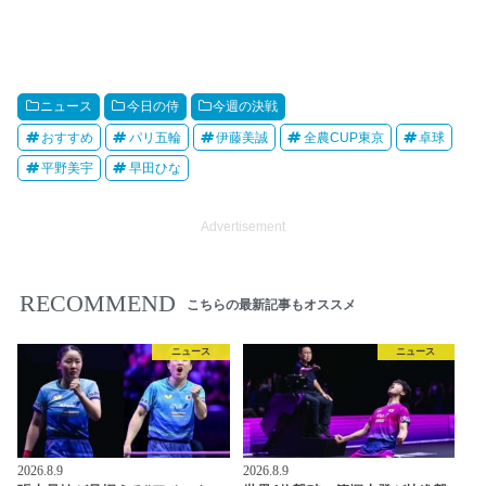
ニュース
今日の侍
今週の決戦
おすすめ
パリ五輪
伊藤美誠
全農CUP東京
卓球
平野美宇
早田ひな
Advertisement
RECOMMEND
こちらの最新記事もオススメ
ニュース
ニュース
2026.8.9
2026.8.9