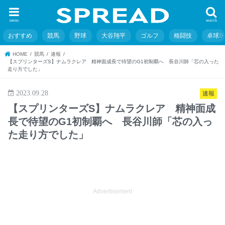
menu
search
おすすめ
競馬
野球
大谷翔平
ゴルフ
格闘技
卓球
HOME
競馬
速報
【スプリンターズS】ナムラクレア 精神面成長で待望のG1初制覇へ 長谷川師「芯の入った
走り方でした」
2023.09.28
速報
【スプリンターズS】ナムラクレア 精神面成
長で待望のG1初制覇へ 長谷川師「芯の入っ
た走り方でした」
Advertisement