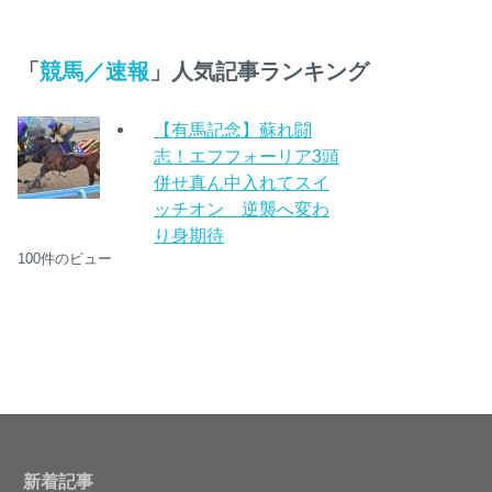
「
競馬／速報
」人気記事ランキング
【有馬記念】蘇れ闘
志！エフフォーリア3頭
併せ真ん中入れてスイ
ッチオン 逆襲へ変わ
り身期待
100件のビュー
新着記事