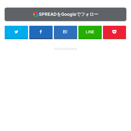
SPREADをGoogleでフォロー
LINE
Advertisement