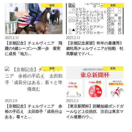
速報
速報
2025.2.11
2025.2.11
【京都記念】チェルヴィニア 飛
【京都記念展望】昨年の最優秀3
躍の4歳シーズンへ第一歩 着実
歳牝馬チェルヴィニアが始動 牡
に成長「地力…
馬撃破でドバ…
速報
速報
2025.2.9
2025.2.3
【京都記念】チェルヴィニア 余
【東京新聞杯】距離短縮ボンドガ
裕の手応え 太田助手「成長分は
ールなど上位拮抗 注目は東京マ
ある」着々と…
イル連勝のウ…