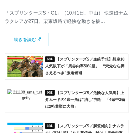
「スプリンターズS・G1」（10月1日、中山） 快速娘ナム
ラクレアが27日、栗東坂路で軽快な動きを披…
続きを読む
【スプリンターズS／血統予想】想定10
人気以下が「馬券内率50%超」 “穴党なら押
さえるべき”激走候補
【スプリンターズS／危険な人気馬】上
昇ムードの4歳一角は“消し”判断 「4頭中3頭
は2桁着順に大敗」
【スプリンターズS／脚質傾向】ナムラ
クレアは“差し”なら黄信号 軸は「馬券内率