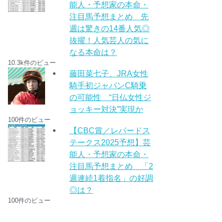
能人・予想家の本命・
注目馬予想まとめ 先
週は驚きの14番人気◎
抜擢！人気芸人の気に
なる本命は？
10.3k件のビュー
藤田菜七子、JRA女性
騎手初ジャパンC騎乗
の可能性 “日仏女性ジ
ョッキー対決”実現か
100件のビュー
【CBC賞／レパードス
テークス2025予想】芸
能人・予想家の本命・
注目馬予想まとめ 「2
週連続1着指名」の好調
◎は？
100件のビュー