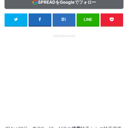
SPREADをGoogleでフォロー
LINE
Advertisement