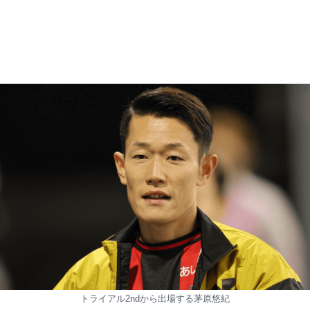
トライアル2ndから出場する茅原悠紀