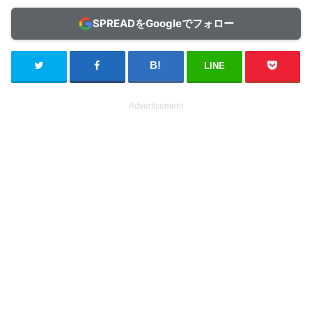
SPREADをGoogleでフォロー
LINE
Advertisement