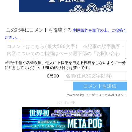
おすすめPR