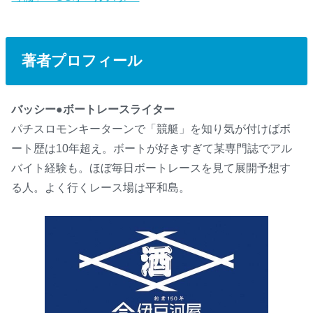
著者プロフィール
バッシー●ボートレースライター
パチスロモンキーターンで「競艇」を知り気が付けばボ
ート歴は10年超え。ボートが好きすぎて某専門誌でアル
バイト経験も。ほぼ毎日ボートレースを見て展開予想す
る人。よく行くレース場は平和島。