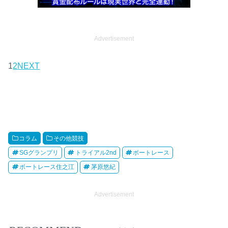
Advertisement
1
2
NEXT
コラム
その他競技
SGグランプリ
トライアル2nd
ボートレース
ボートレース住之江
茅原悠紀
Advertisement