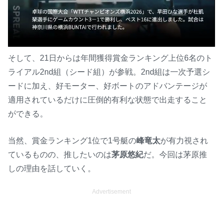
そして、21日からは年間獲得賞金ランキング上位6名のト
ライアル2nd組（シード組）が参戦。2nd組は一次予選シ
M
u
ードに加え、好モーター、好ボートのアドバンテージが
t
適用されているだけに圧倒的有利な状態で出走すること
e
ができる。
当然、賞金ランキング1位で1号艇の
峰竜太
が有力視され
ているものの、推したいのは
茅原悠紀
だ。今回は茅原推
しの理由を話していく。
Advertisement