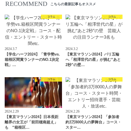
RECOMMEND
こちらの最新記事もオススメ
コラム
コラム
2024.3.7
2024.3.2
【学生ハーフ2024】「青学勢vs.
【東京マラソン2024】パリ五輪
箱根区間賞ランナーのNO.1決定
へ「相澤世代の星」が挑む“あと
戦」…
2秒”の壁…
コラム
コラム
2024.2.29
2024.2.26
【東京マラソン2024】日本長距
【東京マラソン2024】「参加者
離界の女王が「前田穂南超え」
約3万8000人の夢舞台」コース・
も “箱根区…
スター…