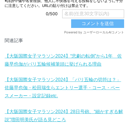
関連記事
【大阪国際女子マラソン2024】“悲劇の転倒”から1年 佐
藤早也伽がパリ五輪候補筆頭に挙げられる理由
【大阪国際女子マラソン2024】「パリ五輪の切符は？」
佐藤早也伽・松田瑞生らエントリー選手・コース・ペー
スメーカー・設定記録etc.
【大阪国際女子マラソン2024】28日号砲、“細かすぎる解
説”増田明美氏が語る見どころ