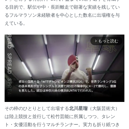
る目的で、駅伝や中・長距離走で顕著な実績を残してい
るフルマラソン未経験者を中心とした数名に出場権を与
えている。
もっと読む
arrow_forward_ios
その枠のひとりとして出場する
北川星瑠
（大阪芸術大）
は陸上競技と並行して松竹芸能に所属しつつ、タレン
M
u
ト・女優活動を行うマルチランナー。実力も折り紙つき