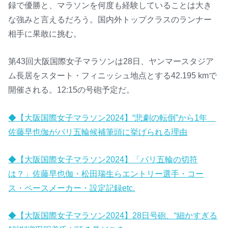
録で優勝と、マラソンを何度も経験していることは大き
な強みと言えるだろう。国内外トップクラスのランナー
相手に果敢に挑む。
第43回大阪国際女子マラソンは28日、ヤンマースタジア
ム長居をスタート・フィニッシュ地点とする42.195 kmで
開催される。12:15の号砲予定だ。
◆【大阪国際女子マラソン2024】“悲劇の転倒”から1年
佐藤早也伽がパリ五輪候補筆頭に挙げられる理由
◆【大阪国際女子マラソン2024】「パリ五輪の切符
は？」佐藤早也伽・松田瑞生らエントリー選手・コー
ス・ペースメーカー・設定記録etc.
◆【大阪国際女子マラソン2024】28日号砲、“細かすぎる