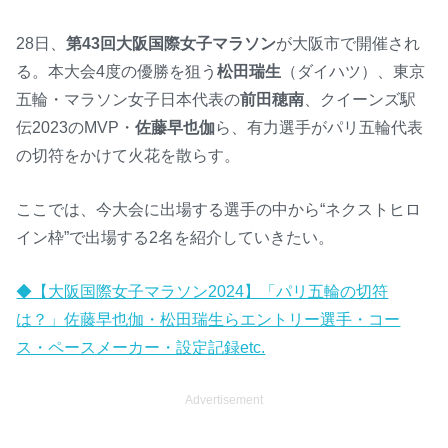
28日、
第43回大阪国際女子マラソン
が大阪市で開催され
る。本大会4度の優勝を狙う
松田瑞生
（ダイハツ）、東京
五輪・マラソン女子日本代表の
前田穂南
、クイーンズ駅
伝2023のMVP・
佐藤早也伽
ら、有力選手がパリ五輪代表
の切符をかけて火花を散らす。
ここでは、今大会に出場する選手の中から“ネクストヒロ
イン枠”で出場する2名を紹介していきたい。
◆【大阪国際女子マラソン2024】「パリ五輪の切符
は？」佐藤早也伽・松田瑞生らエントリー選手・コー
ス・ペースメーカー・設定記録etc.
Advertisement