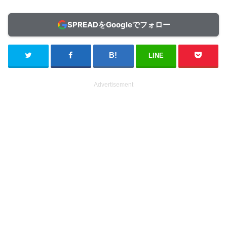
SPREADをGoogleでフォロー
LINE
Advertisement