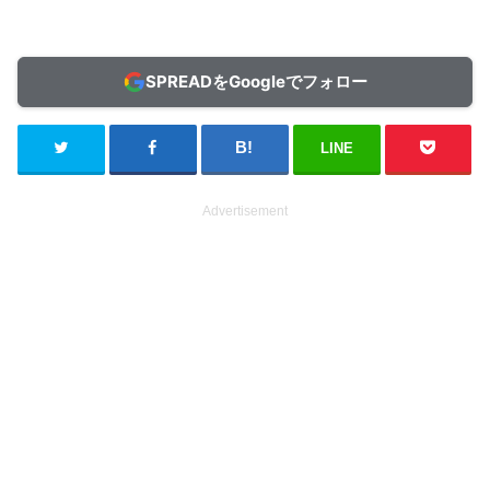
SPREADをGoogleでフォロー
LINE
Advertisement