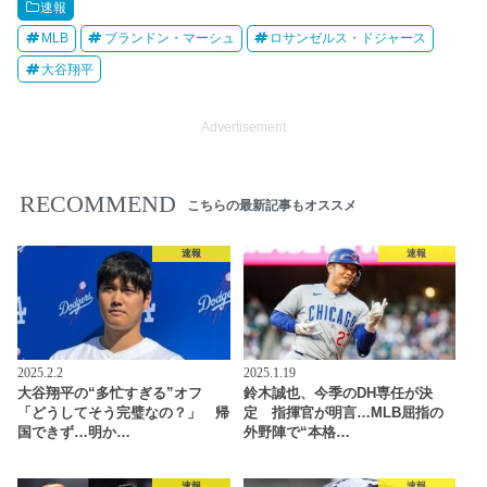
速報
MLB
ブランドン・マーシュ
ロサンゼルス・ドジャース
大谷翔平
Advertisement
RECOMMEND
こちらの最新記事もオススメ
速報
速報
2025.2.2
2025.1.19
大谷翔平の“多忙すぎる”オフ
鈴木誠也、今季のDH専任が決
「どうしてそう完璧なの？」 帰
定 指揮官が明言…MLB屈指の
国できず…明か…
外野陣で“本格…
速報
速報