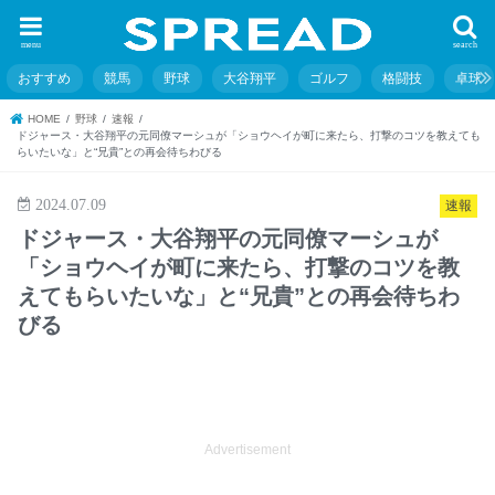
menu
search
おすすめ
競馬
野球
大谷翔平
ゴルフ
格闘技
卓球
HOME
野球
速報
ドジャース・大谷翔平の元同僚マーシュが「ショウヘイが町に来たら、打撃のコツを教えても
らいたいな」と“兄貴”との再会待ちわびる
2024.07.09
速報
ドジャース・大谷翔平の元同僚マーシュが
「ショウヘイが町に来たら、打撃のコツを教
えてもらいたいな」と“兄貴”との再会待ちわ
びる
Advertisement