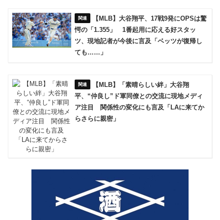
【MLB】大谷翔平、17戦9発にOPSは驚
愕の「1.355」 1番起用に応える好スタッ
ツ、現地記者が今後に言及「ベッツが復帰し
ても……」
【MLB】「素晴らしい絆」大谷翔
平、“仲良し”ド軍同僚との交流に現地メディ
ア注目 関係性の変化にも言及「LAに来てか
らさらに親密」