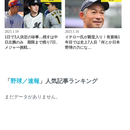
2025.1.19
2025.1.16
1日で3人決定の珍事…残すは中
イチロー氏が殿堂入り！有資格1
日左腕のみ 期限まで残り7日、
年目では史上7人目「何とか日本
メジャー挑戦…
野球の力にな…
「
野球／速報
」人気記事ランキング
まだデータがありません。