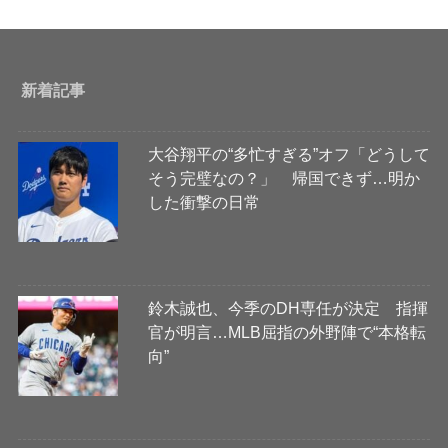
新着記事
大谷翔平の“多忙すぎる”オフ「どうして
そう完璧なの？」 帰国できず…明か
した衝撃の日常
鈴木誠也、今季のDH専任が決定 指揮
官が明言…MLB屈指の外野陣で“本格転
向”