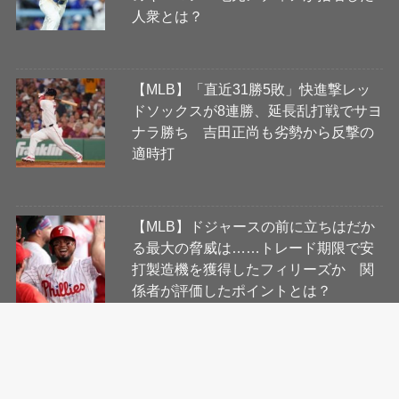
人衆とは？
【MLB】「直近31勝5敗」快進撃レッ
ドソックスが8連勝、延長乱打戦でサヨ
ナラ勝ち 吉田正尚も劣勢から反撃の
適時打
【MLB】ドジャースの前に立ちはだか
る最大の脅威は……トレード期限で安
打製造機を獲得したフィリーズか 関
係者が評価したポイントとは？