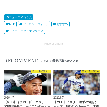
ニュース／コラム
MLB
アーロン・ジャッジ
おすすめ
ニューヨーク・ヤンキース
Advertisement
RECOMMEND
こちらの最新記事もオススメ
ニュース／コラム
ニュース／コラム
2026.8.7
2026.8.7
【MLB】イチロー氏、マリナー
【MLB】「スター選手の奮起が
ズ球団主催のホームランダービー
不可欠」6連敗ドジャース、沈滞