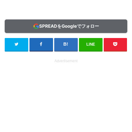
SPREADをGoogleでフォロー
LINE
Advertisement