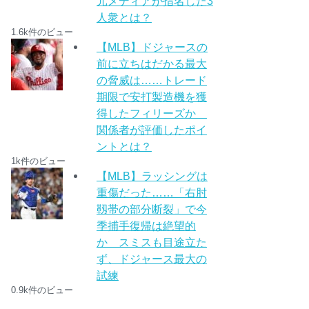
元メディアが指名した3
人衆とは？
1.6k件のビュー
【MLB】ドジャースの
前に立ちはだかる最大
の脅威は……トレード
期限で安打製造機を獲
得したフィリーズか
関係者が評価したポイ
ントとは？
1k件のビュー
【MLB】ラッシングは
重傷だった……「右肘
靱帯の部分断裂」で今
季捕手復帰は絶望的
か スミスも目途立た
ず、ドジャース最大の
試練
0.9k件のビュー