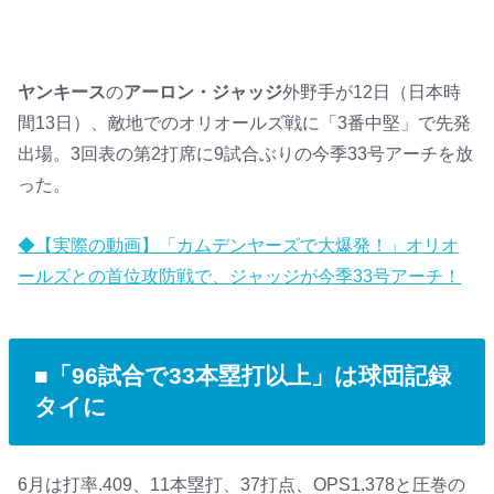
ヤンキース
の
アーロン・ジャッジ
外野手が12日（日本時
間13日）、敵地でのオリオールズ戦に「3番中堅」で先発
出場。3回表の第2打席に9試合ぶりの今季33号アーチを放
った。
◆【実際の動画】「カムデンヤーズで大爆発！」オリオ
ールズとの首位攻防戦で、ジャッジが今季33号アーチ！
■「96試合で33本塁打以上」は球団記録
タイに
6月は打率.409、11本塁打、37打点、OPS1.378と圧巻の