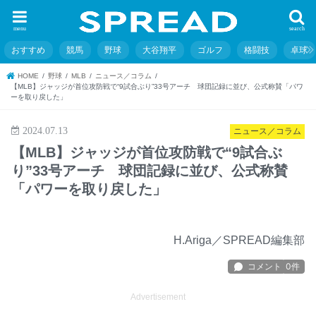
menu
search
おすすめ
競馬
野球
大谷翔平
ゴルフ
格闘技
卓球
HOME
野球
MLB
ニュース／コラム
【MLB】ジャッジが首位攻防戦で“9試合ぶり”33号アーチ 球団記録に並び、公式称賛「パワ
ーを取り戻した」
2024.07.13
ニュース／コラム
【MLB】ジャッジが首位攻防戦で“9試合ぶ
り”33号アーチ 球団記録に並び、公式称賛
「パワーを取り戻した」
H.Ariga／SPREAD編集部
Advertisement