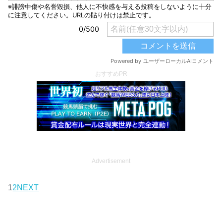
おすすめPR
Advertisement
1
2
NEXT