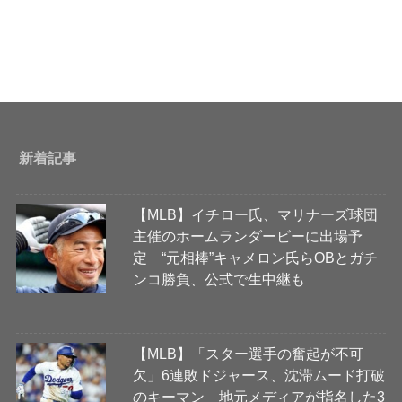
新着記事
【MLB】イチロー氏、マリナーズ球団
主催のホームランダービーに出場予
定 “元相棒”キャメロン氏らOBとガチ
ンコ勝負、公式で生中継も
【MLB】「スター選手の奮起が不可
欠」6連敗ドジャース、沈滞ムード打破
のキーマン 地元メディアが指名した3