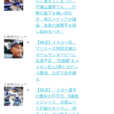
らく衰えてしまった」
守備は優秀でも……打
撃の低下を補い切れ
ず 地元メディアが議
論「未来の遊撃手を探
し始めるべき」
5.9k件のビュー
【MLB】イチロー氏、
マリナーズ球団主催の
ホームランダービーに
出場予定 “元相棒”キャ
メロン氏らOBとガチン
コ勝負、公式で生中継
も
2.2k件のビュー
【MLB】「スター選手
の奮起が不可欠」6連敗
ドジャース、沈滞ムー
ド打破のキーマン 地