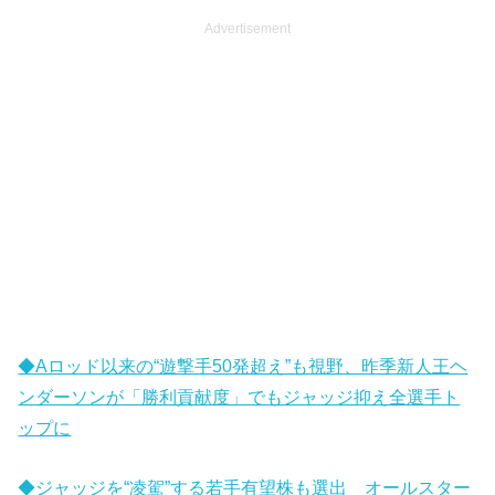
Advertisement
◆Aロッド以来の“遊撃手50発超え”も視野、昨季新人王ヘ
ンダーソンが「勝利貢献度」でもジャッジ抑え全選手ト
ップに
◆ジャッジを“凌駕”する若手有望株も選出 オールスター