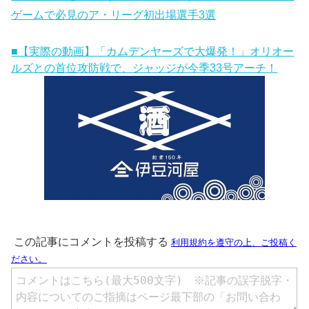
ゲームで必見のア・リーグ初出場選手3選
■【実際の動画】「カムデンヤーズで大爆発！」オリオー
ルズとの首位攻防戦で、ジャッジが今季33号アーチ！