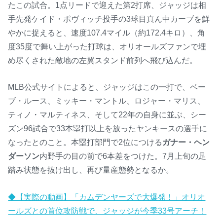
たこの試合。1点リードで迎えた第2打席、ジャッジは相
手先発ケイド・ポヴィッチ投手の3球目真ん中カーブを鮮
やかに捉えると、速度107.4マイル（約172.4キロ）、角
度35度で舞い上がった打球は、オリオールズファンで埋
め尽くされた敵地の左翼スタンド前列へ飛び込んだ。
MLB公式サイトによると、ジャッジはこの一打で、ベー
ブ・ルース、ミッキー・マントル、ロジャー・マリス、
ティノ・マルティネス、そして22年の自身に並ぶ、シー
ズン96試合で33本塁打以上を放ったヤンキースの選手に
なったとのこと。本塁打部門で2位につける
ガナー・ヘン
ダーソン
内野手の目の前で6本差をつけた。7月上旬の足
踏み状態を抜け出し、再び量産態勢となるか。
◆【実際の動画】「カムデンヤーズで大爆発！」オリオ
ールズとの首位攻防戦で、ジャッジが今季33号アーチ！