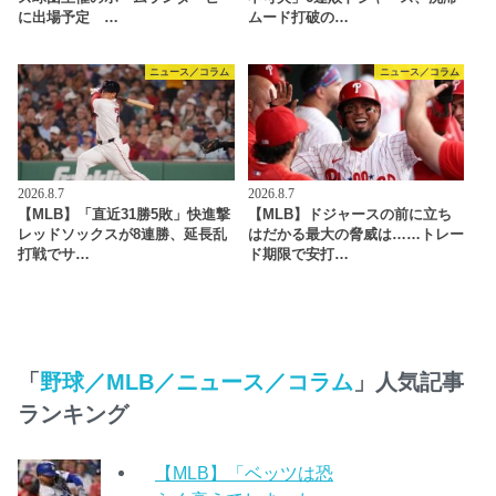
に出場予定 …
ムード打破の…
ニュース／コラム
ニュース／コラム
2026.8.7
2026.8.7
【MLB】「直近31勝5敗」快進撃
【MLB】ドジャースの前に立ち
レッドソックスが8連勝、延長乱
はだかる最大の脅威は……トレー
打戦でサ…
ド期限で安打…
「
野球／MLB／ニュース／コラム
」人気記事
ランキング
【MLB】「ベッツは恐