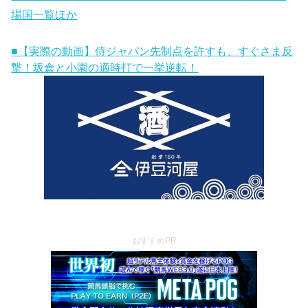
場国一覧ほか
■【実際の動画】侍ジャパン先制点を許すも、すぐさま反
撃！坂倉と小園の適時打で一挙逆転！
おすすめPR