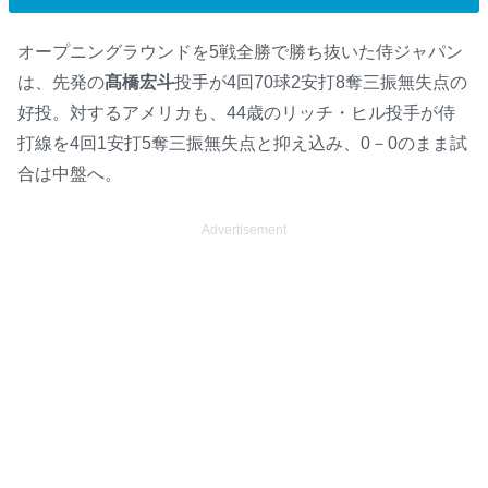
オープニングラウンドを5戦全勝で勝ち抜いた侍ジャパン
は、先発の
髙橋宏斗
投手が4回70球2安打8奪三振無失点の
好投。対するアメリカも、44歳のリッチ・ヒル投手が侍
打線を4回1安打5奪三振無失点と抑え込み、0－0のまま試
合は中盤へ。
Advertisement