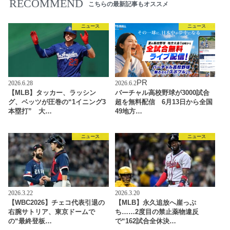
RECOMMEND
こちらの最新記事もオススメ
ニュース
ニュース
PR
2026.6.28
2026.6.2
【MLB】タッカー、ラッシン
バーチャル高校野球が3000試合
グ、ベッツが圧巻の“1イニング3
超を無料配信 6月13日から全国
本塁打” 大…
49地方…
ニュース
ニュース
2026.3.22
2026.3.20
【WBC2026】チェコ代表引退の
【MLB】永久追放へ崖っぷ
右腕サトリア、東京ドームで
ち……2度目の禁止薬物違反
の“最終登板…
で“162試合全休決…