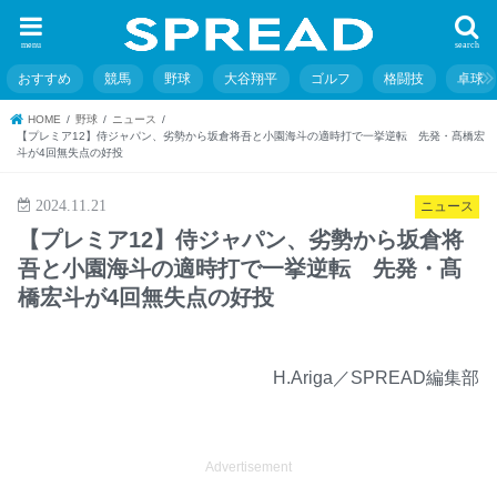
menu
search
おすすめ
競馬
野球
大谷翔平
ゴルフ
格闘技
卓球
HOME
野球
ニュース
【プレミア12】侍ジャパン、劣勢から坂倉将吾と小園海斗の適時打で一挙逆転 先発・髙橋宏
斗が4回無失点の好投
2024.11.21
ニュース
【プレミア12】侍ジャパン、劣勢から坂倉将
吾と小園海斗の適時打で一挙逆転 先発・髙
橋宏斗が4回無失点の好投
H.Ariga／SPREAD編集部
Advertisement