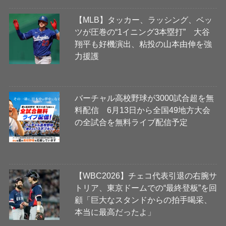
【MLB】タッカー、ラッシング、ベッ
ツが圧巻の“1イニング3本塁打” 大谷
翔平も好機演出、粘投の山本由伸を強
力援護
バーチャル高校野球が3000試合超を無
料配信 6月13日から全国49地方大会
の全試合を無料ライブ配信予定
【WBC2026】チェコ代表引退の右腕サ
トリア、東京ドームでの“最終登板”を回
顧「巨大なスタンドからの拍手喝采、
本当に最高だったよ」