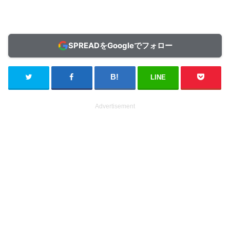
SPREADをGoogleでフォロー
LINE
Advertisement