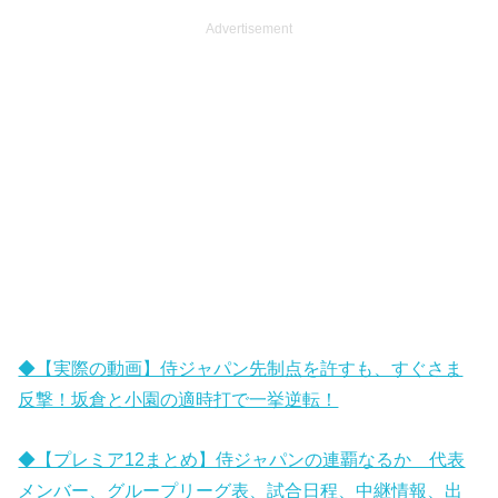
Advertisement
◆【実際の動画】侍ジャパン先制点を許すも、すぐさま
反撃！坂倉と小園の適時打で一挙逆転！
◆【プレミア12まとめ】侍ジャパンの連覇なるか 代表
メンバー、グループリーグ表、試合日程、中継情報、出