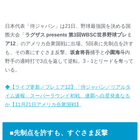
日本代表「侍ジャパン」は21日、野球最強国を決める国
際大会「
ラグザス presents 第3回WBSC世界野球プレミ
ア12
」のアメリカ合衆国戦に出場。5回表に先制点を許す
も、その裏にすぐさま反撃。
坂倉将吾
捕手と
小園海斗
内
野手の適時打で3点を返して逆転。3－1とリードを奪って
いる。
◆【ライブ更新／プレミア12】「侍ジャパン／リアルタ
イム速報」スーパーラウンド初戦、連覇へ白星発進なる
か【11月21日アメリカ合衆国戦】
■先制点を許すも、すぐさま反撃