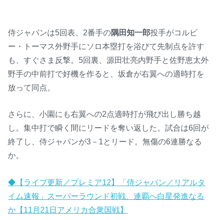
侍ジャパンは5回表、2番手の
隅田知一郎
投手がコルビ
ー・トーマス外野手にソロ本塁打を浴びて先制点を許す
も、すぐさま反撃。5回裏、源田壮亮内野手と佐野恵太外
野手の中前打で好機を作ると、坂倉が右翼への適時打を
放って同点。
さらに、小園にも右翼への2点適時打が飛び出し勝ち越
し。集中打で瞬く間にリードを奪い返した。試合は6回が
終了し、侍ジャパンが3－1とリード。無傷の6連勝なる
か。
◆【ライブ更新／プレミア12】「侍ジャパン／リアルタ
イム速報」スーパーラウンド初戦、連覇へ白星発進なる
か【11月21日アメリカ合衆国戦】