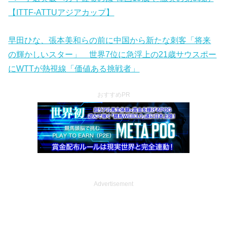
【ITTF-ATTUアジアカップ】
早田ひな、張本美和らの前に中国から新たな刺客「将来
の輝かしいスター」 世界7位に急浮上の21歳サウスポー
にWTTが熱視線「価値ある挑戦者」
おすすめPR
Advertisement