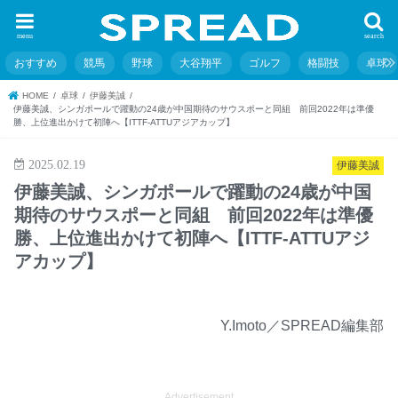
menu
search
おすすめ
競馬
野球
大谷翔平
ゴルフ
格闘技
卓球
HOME
卓球
伊藤美誠
伊藤美誠、シンガポールで躍動の24歳が中国期待のサウスポーと同組 前回2022年は準優
勝、上位進出かけて初陣へ【ITTF-ATTUアジアカップ】
2025.02.19
伊藤美誠
伊藤美誠、シンガポールで躍動の24歳が中国
期待のサウスポーと同組 前回2022年は準優
勝、上位進出かけて初陣へ【ITTF-ATTUアジ
アカップ】
Y.Imoto／SPREAD編集部
Advertisement