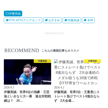
伊藤美誠
ITTF-ATTUアジアカップ
おすすめ
伊藤美誠
卓球
Advertisement
RECOMMEND
こちらの最新記事もオススメ
伊藤美誠
伊藤美誠
2026.8.5
2026.4.2
伊藤美誠、世界6位の強豪・王芸
伊藤美誠、世界2位・王曼昱にス
迪といきなり大一番 過去対戦戦
トレート負けでベスト8進出なら
績は？ 20…
ず 2大会連…