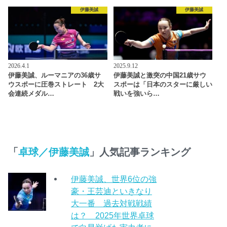
伊藤美誠
伊藤美誠
2026.4.1
2025.9.12
伊藤美誠、ルーマニアの36歳サ
伊藤美誠と激突の中国21歳サウ
ウスポーに圧巻ストレート 2大
スポーは「日本のスターに厳しい
会連続メダル…
戦いを強いら…
「
卓球／伊藤美誠
」人気記事ランキング
伊藤美誠、世界6位の強
豪・王芸迪といきなり
大一番 過去対戦戦績
は？ 2025年世界卓球