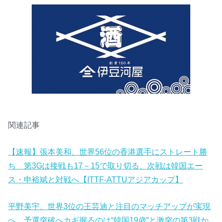
関連記事
【速報】張本美和、世界56位の香港選手にストレート勝
ち 第3Gは接戦も17－15で取り切る、次戦は韓国エー
ス・申裕斌と対戦へ【ITTF-ATTUアジアカップ】
平野美宇、世界3位の王芸迪と注目のマッチアップが実現
へ 予選突破へカギ握るのは“韓国19歳”と激突の第3戦か