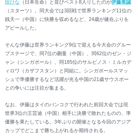
田ひな
（日本生命）と並びベスト8入りしたのが
伊藤美誠
（スターツ）。同大会では3回戦で世界ランキング11位の
銭天一（中国）に快勝を収めるなど、24歳が健在ぶりを
アピールした。
そんな伊藤は世界ランキング9位で迎える今大会のグルー
プステージで、同7位の蒯曼（中国）、同62位のゼン・ジ
ャン（シンガポール）、同185位のサルビノス・ミルカデ
ィロワ（カザフスタン）と同組に。シンガポールスマッ
シュで準優勝するなど活躍が光る中国の21歳サウスポー
との争いには注目が集まる。
なお、伊藤はタイのバンコクで行われた前回大会では現
世界3位の王芸迪（中国）相手に決勝で敗れたものの、準
優勝を果たしている。3年ぶりの開催となる今回のアジア
カップでどこまで勝ち上がれるか期待される。