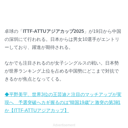
卓球の「
ITTF-ATTUアジアカップ2025
」が19日から中国
の深圳にて行われる。日本からは男女10選手がエントリ
ーしており、躍進が期待される。
なかでも注目されるのが女子シングルスの戦い。日本勢
が世界ランキング上位を占める中国勢にどこまで対抗で
きるかが焦点となってくる。
◆平野美宇、世界3位の王芸迪と注目のマッチアップが実
現へ 予選突破へカギ握るのは“韓国19歳”と激突の第3戦
か【ITTF-ATTUアジアカップ】
Advertisement