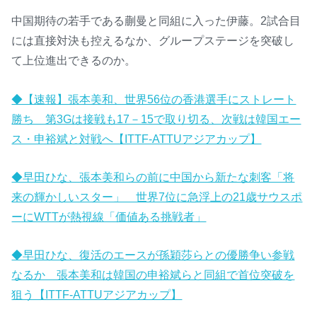
中国期待の若手である蒯曼と同組に入った伊藤。2試合目
には直接対決も控えるなか、グループステージを突破し
て上位進出できるのか。
◆【速報】張本美和、世界56位の香港選手にストレート
勝ち 第3Gは接戦も17－15で取り切る、次戦は韓国エー
ス・申裕斌と対戦へ【ITTF-ATTUアジアカップ】
◆早田ひな、張本美和らの前に中国から新たな刺客「将
来の輝かしいスター」 世界7位に急浮上の21歳サウスポ
ーにWTTが熱視線「価値ある挑戦者」
◆早田ひな、復活のエースが孫穎莎らとの優勝争い参戦
なるか 張本美和は韓国の申裕斌らと同組で首位突破を
狙う【ITTF-ATTUアジアカップ】