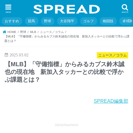
menu
search
おすすめ
競馬
野球
大谷翔平
ゴルフ
格闘技
卓球
HOME
野球
MLB
ニュース／コラム
【MLB】「守備指標」からみるカブス鈴木誠也の現在地 新加入タッカーとの比較で浮かぶ課
題とは？
2025.03.02
ニュース／コラム
【MLB】「守備指標」からみるカブス鈴木誠
也の現在地 新加入タッカーとの比較で浮か
ぶ課題とは？
SPREAD編集部
Advertisement