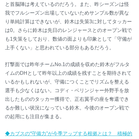
と首脳陣は考えているのだろう。また、昨シーズンは怪
我でフルシーズン出場していないためサンプル数が異な
り単純計算はできないが、鈴木は失策3に対してタッカー
は0。さらに鈴木は先日のレンジャースとのオープン戦で
も1失策をしており、数値の面よりも印象として「守備が
上手くない」と思われている部分もあるだろう。
打撃面では昨年チームNo.1の成績を収めた鈴木がフルタ
イムのDHとして昨年以上の成績を残すことを期待されて
いるかもしれないが、守備につくことでリズムを整える
選手も少なくはない。コディ・ベリンジャー外野手を放
出したもののタッカー獲得で、正右翼手の座を奪還でき
るか難しい状況になっている鈴木。今後のオープン戦で
の起用にも注目が集まる。
◆カブスの“守備力”が今季アップする根拠とは？ 積極的