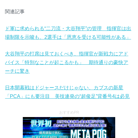
関連記事
ド軍に求められる“二刀流・大谷翔平”の管理 指揮官は出
場制限を示唆も、2選手は「恩恵を受ける可能性がある」
大谷翔平の打席は見ておくべき、指揮官が新戦力にアド
バイス「特別なことが起こるかも」 期待通りの豪快ア
ーチに驚き
日本開幕戦はドジャースだけじゃない、カブスの新星
「PCA」にも要注目 美技連発の“超俊足”背番号4は必見
おすすめPR