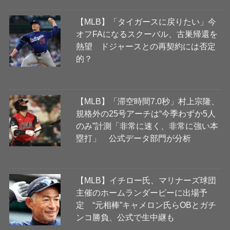
【MLB】「タイガースに戻りたい」今
オフFAになるスクーバル、古巣帰還を
熱望 ドジャースとの再契約には否定
的？
【MLB】「滞空時間7.0秒」村上宗隆、
規格外の25号アーチは“今季わずか5人
のみ”計測「非常に速く、非常に強い本
塁打」 公式データ部門が分析
【MLB】イチロー氏、マリナーズ球団
主催のホームランダービーに出場予
定 “元相棒”キャメロン氏らOBとガチ
ンコ勝負、公式で生中継も