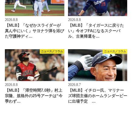
2026.8.8
2026.8.8
【MLB】「なぜかスライダーが
【MLB】「タイガースに戻りた
真ん中にいく」サヨナラ弾を浴び
い」今オフFAになるスクーバ
た守護神ディ…
ル、古巣帰還を…
ニュース／コラム
ニュース／コラム
2026.8.8
2026.8.7
【MLB】「滞空時間7.0秒」村上
【MLB】イチロー氏、マリナー
宗隆、規格外の25号アーチは“今
ズ球団主催のホームランダービー
季わず…
に出場予定 …