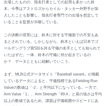
出場したものの、指名打者としての起用も多かった鈴
木。今季はアストロズからカイル・タッカー外野手が加
入したことも影響し、指名打者専門での出場を想定して
いることを監督が示唆している。
この決断の背景には、鈴木に対する守備面での不安もあ
るとされている。しかしながら、鈴木といえば日本でゴ
ールデングラブ賞5回を誇る守備の名手としても知られて
いたはずだ。一体、鈴木の守備に何が起きているの
か？ データとともに紐解いていこう。
まず、MLB公式データサイト『Baseball savant』が掲載
しているデータによると、守備指標であるFielding Run
Valueの数値は「-2」と平均以下になっている。一方で、
Arm Value「1」、Arm Strength「89.4」と肩の強さは平均
以上の数値であるため、課題は守備範囲やスピードにあ