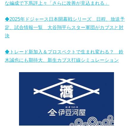
な編成で下馬評上々「さらに改善が見込まれる」
◆2025年ドジャース日本開幕戦シリーズ 日程、放送予
定、試合情報一覧 大谷翔平らスター軍団がカブスと対
決
◆トレード新加入＆プロスペクトで生まれ変わる？ 鈴
木誠也にも期待大、新生カブス打線シミュレーション