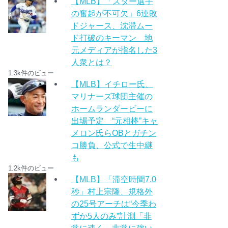
【MLB】「スター選手
の奮起が不可欠」6連敗
ドジャース、沈滞ムー
ド打破のキーマン 地
元メディアが指名した3
人衆とは？
1.3k件のビュー
【MLB】イチロー氏、
マリナーズ球団主催の
ホームランダービーに
出場予定 “元相棒”キャ
メロン氏らOBとガチン
コ勝負、公式で生中継
も
1.2k件のビュー
【MLB】「滞空時間7.0
秒」村上宗隆、規格外
の25号アーチは“今季わ
ずか5人のみ”計測「非