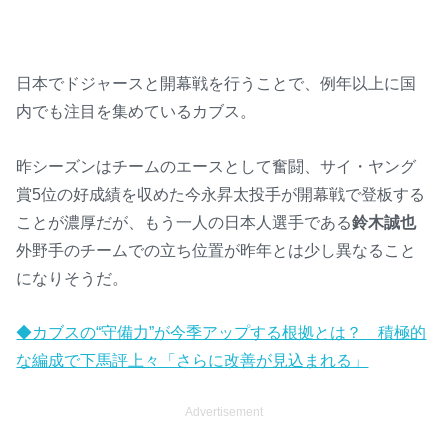
日本でドジャースと開幕戦を行うことで、例年以上に国
内でも注目を集めているカブス。
昨シーズンはチームのエースとして奮闘、サイ・ヤング
賞5位の好成績を収めた今永昇太投手が開幕戦で登板する
ことが濃厚だが、もう一人の日本人選手である
鈴木誠也
外野手のチームでの立ち位置が昨年とは少し異なること
になりそうだ。
◆カブスの“守備力”が今季アップする根拠とは？ 積極的
な編成で下馬評上々「さらに改善が見込まれる」
Advertisement