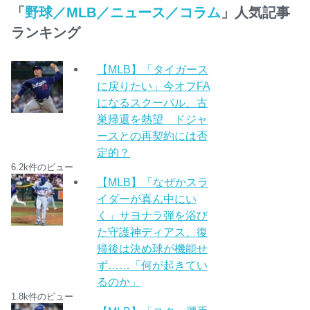
「
野球／MLB／ニュース／コラム
」人気記事
ランキング
【MLB】「タイガース
に戻りたい」今オフFA
になるスクーバル、古
巣帰還を熱望 ドジャ
ースとの再契約には否
定的？
6.2k件のビュー
【MLB】「なぜかスラ
イダーが真ん中にい
く」サヨナラ弾を浴び
た守護神ディアス、復
帰後は決め球が機能せ
ず……「何が起きてい
るのか」
1.8k件のビュー