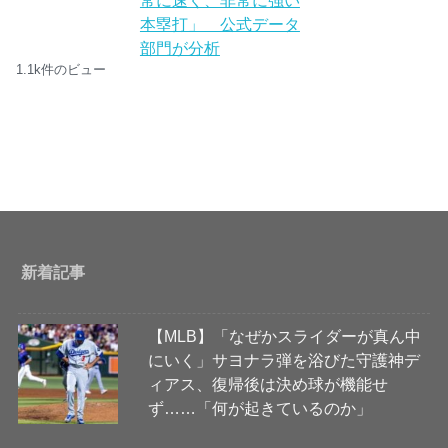
常に速く、非常に強い
本塁打」 公式データ
部門が分析
1.1k件のビュー
新着記事
【MLB】「なぜかスライダーが真ん中
にいく」サヨナラ弾を浴びた守護神デ
ィアス、復帰後は決め球が機能せ
ず……「何が起きているのか」