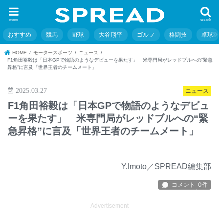
menu
search
おすすめ
競馬
野球
大谷翔平
ゴルフ
格闘技
卓球
HOME
モータースポーツ
ニュース
F1角田裕毅は「日本GPで物語のようなデビューを果たす」 米専門局がレッドブルへの“緊急
昇格”に言及「世界王者のチームメート」
2025.03.27
ニュース
F1角田裕毅は「日本GPで物語のようなデビュ
ーを果たす」 米専門局がレッドブルへの“緊
急昇格”に言及「世界王者のチームメート」
Y.Imoto／SPREAD編集部
Advertisement