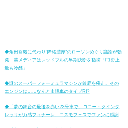
◆角田裕毅に代わり“降格濃厚”のローソンめぐり議論が勃
発 英メディアはレッドブルの早期決断を指摘「F1史上
最も冷酷」
◆謎のスーパーフォーミュラマシンが鈴鹿を疾走。その
エンジンは……なんと市販車のタイプR!?
◆「夢の舞台の最後を赤い23号車で」ロニー・クインタ
レッリが万感フィナーレ、ニスモフェスでファンに感謝