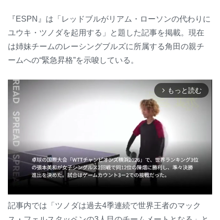
『ESPN』は「レッドブルがリアム・ローソンの代わりに
ユウキ・ツノダを起用する」と題した記事を掲載。現在
は姉妹チームのレーシングブルズに所属する角田の親チ
ームへの“緊急昇格”を示唆している。
もっと読む
arrow_forward_ios
記事内では「ツノダは過去4季連続で世界王者のマック
ス・フェルスタッペンの3人目のチームメートとなる」と