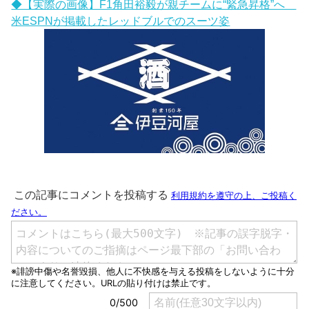
◆【実際の画像】F1角田裕毅が親チームに“緊急昇格”へ
米ESPNが掲載したレッドブルでのスーツ姿