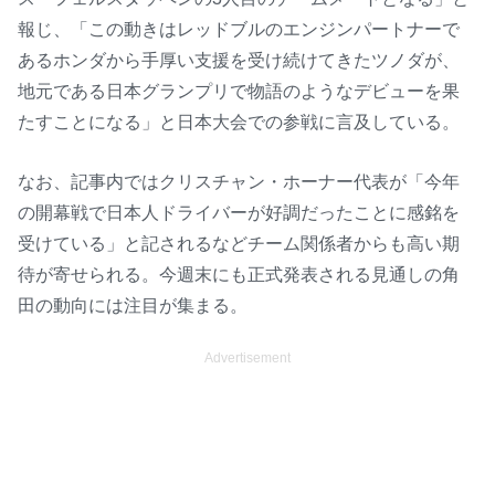
M
u
報じ、「この動きはレッドブルのエンジンパートナーで
t
あるホンダから手厚い支援を受け続けてきたツノダが、
e
地元である日本グランプリで物語のようなデビューを果
たすことになる」と日本大会での参戦に言及している。
なお、記事内ではクリスチャン・ホーナー代表が「今年
の開幕戦で日本人ドライバーが好調だったことに感銘を
受けている」と記されるなどチーム関係者からも高い期
待が寄せられる。今週末にも正式発表される見通しの角
田の動向には注目が集まる。
Advertisement