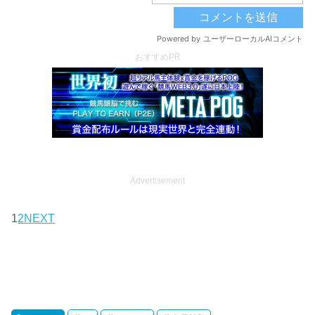
おすすめPR
Advertisement
1
2
NEXT