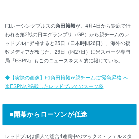
F1レーシングブルズの
角田裕毅
が、4月4日から鈴鹿で行
われる第3戦の日本グランプリ（GP）から親チームのレ
ッドブルに昇格すると25日（日本時間26日）、海外の複
数メディアが報じた。26日（同27日）に米スポーツ専門
局『ESPN』もこのニュースを大々的に報じている。
◆【実際の画像】F1角田裕毅が親チームに“緊急昇格”へ
米ESPNが掲載したレッドブルでのスーツ姿
■開幕からローソンが低迷
レッドブルは個人で総合4連覇中のマックス・フェルスタ