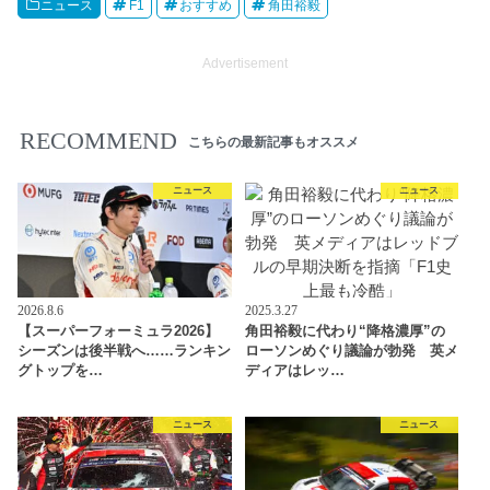
ニュース
F1
おすすめ
角田裕毅
Advertisement
RECOMMEND
こちらの最新記事もオススメ
ニュース
ニュース
2026.8.6
2025.3.27
【スーパーフォーミュラ2026】
角田裕毅に代わり“降格濃厚”の
シーズンは後半戦へ……ランキン
ローソンめぐり議論が勃発 英メ
グトップを…
ディアはレッ…
ニュース
ニュース