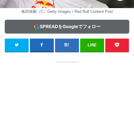
角田裕毅（C）Getty Images / Red Bull Content Pool
SPREADをGoogleでフォロー
LINE
Advertisement