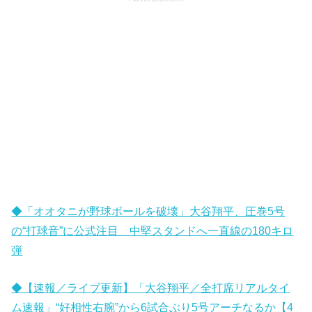
◆「オオタニが野球ボールを破壊」大谷翔平、圧巻5号
の“打球音”に公式注目 中堅スタンドへ一直線の180キロ
弾
◆【速報／ライブ更新】「大谷翔平／全打席リアルタイ
ム速報」“好相性右腕”から6試合ぶり5号アーチなるか【4