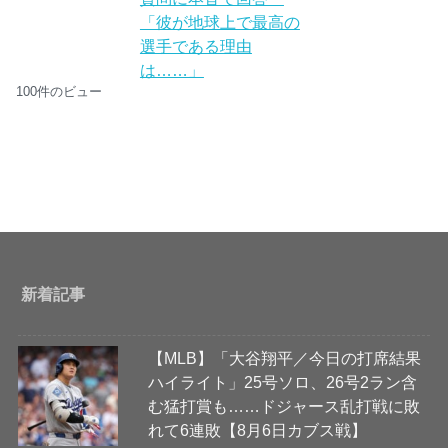
「彼が地球上で最高の
選手である理由
は……」
100件のビュー
新着記事
【MLB】「大谷翔平／今日の打席結果
ハイライト」25号ソロ、26号2ラン含
む猛打賞も……ドジャース乱打戦に敗
れて6連敗【8月6日カブス戦】