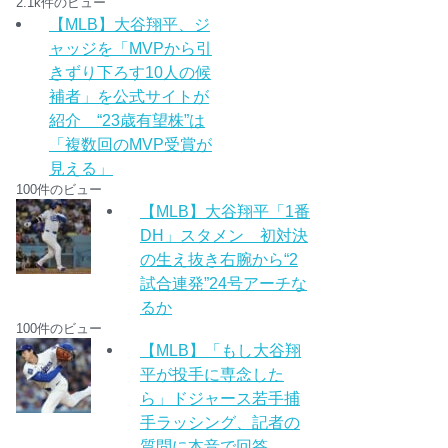
2.1k件のビュー
【MLB】大谷翔平、ジ
ャッジを「MVPから引
きずり下ろす10人の候
補者」を公式サイトが
紹介 “23歳有望株”は
「複数回のMVP受賞が
見える」
100件のビュー
【MLB】大谷翔平「1番
DH」スタメン 初対決
の生え抜き右腕から“2
試合連発”24号アーチな
るか
100件のビュー
【MLB】「もし大谷翔
平が投手に専念した
ら」ドジャース若手捕
手ラッシング、記者の
質問に本音で回答