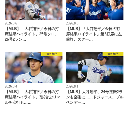
2026.8.6
2026.8.5
【MLB】「大谷翔平／今日の打
【MLB】「大谷翔平／今日の打
席結果ハイライト」25号ソロ、
席結果ハイライト」第3打席に左
26号2ラン…
前打、スクー…
大谷翔平
大谷翔平
2026.8.4
2026.8.1
【MLB】「大谷翔平／今日の打
【MLB】大谷翔平、24号逆転2ラ
席結果ハイライト」3試合ぶりマ
ンも空砲に……ドジャース、ブル
ルチ安打も……
ペンデー…