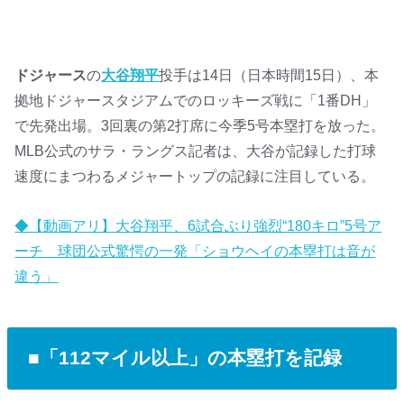
ドジャース
の
大谷翔平
投手は14日（日本時間15日）、本
拠地ドジャースタジアムでのロッキーズ戦に「1番DH」
で先発出場。3回裏の第2打席に今季5号本塁打を放った。
MLB公式のサラ・ラングス記者は、大谷が記録した打球
速度にまつわるメジャートップの記録に注目している。
◆【動画アリ】大谷翔平、6試合ぶり強烈“180キロ”5号ア
ーチ 球団公式驚愕の一発「ショウヘイの本塁打は音が
違う」
■「112マイル以上」の本塁打を記録