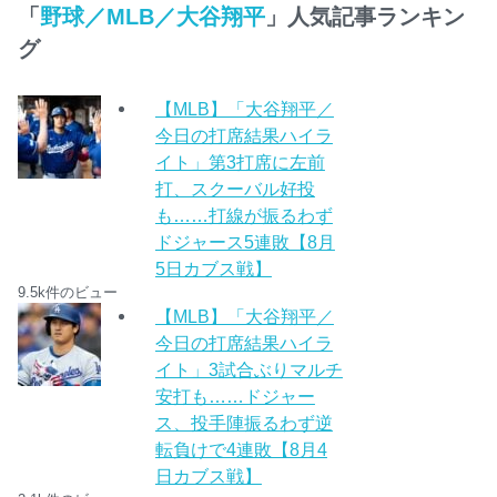
「
野球／MLB／大谷翔平
」人気記事ランキン
グ
【MLB】「大谷翔平／
今日の打席結果ハイラ
イト」第3打席に左前
打、スクーバル好投
も……打線が振るわず
ドジャース5連敗【8月
5日カブス戦】
9.5k件のビュー
【MLB】「大谷翔平／
今日の打席結果ハイラ
イト」3試合ぶりマルチ
安打も……ドジャー
ス、投手陣振るわず逆
転負けで4連敗【8月4
日カブス戦】