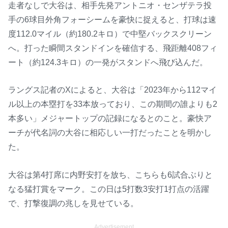
走者なしで大谷は、相手先発アントニオ・センザテラ投
手の6球目外角フォーシームを豪快に捉えると、打球は速
度112.0マイル（約180.2キロ）で中堅バックスクリーン
へ。打った瞬間スタンドインを確信する、飛距離408フィ
ート（約124.3キロ）の一発がスタンドへ飛び込んだ。
ラングス記者のXによると、大谷は「2023年から112マイ
ル以上の本塁打を33本放っており、この期間の誰よりも2
本多い」メジャートップの記録になるとのこと。豪快ア
ーチが代名詞の大谷に相応しい一打だったことを明かし
た。
大谷は第4打席に内野安打を放ち、こちらも6試合ぶりと
なる猛打賞をマーク。この日は5打数3安打1打点の活躍
で、打撃復調の兆しを見せている。
Advertisement