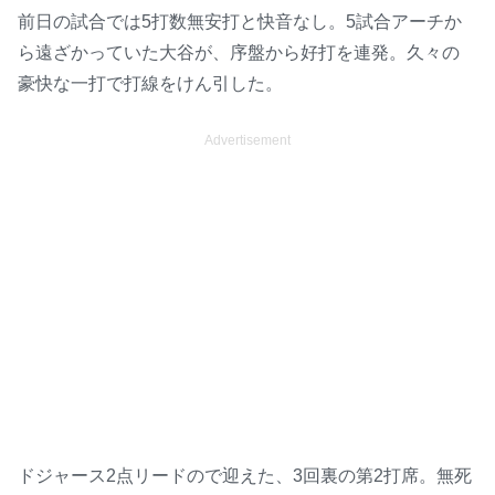
前日の試合では5打数無安打と快音なし。5試合アーチか
ら遠ざかっていた大谷が、序盤から好打を連発。久々の
豪快な一打で打線をけん引した。
Advertisement
ドジャース2点リードので迎えた、3回裏の第2打席。無死