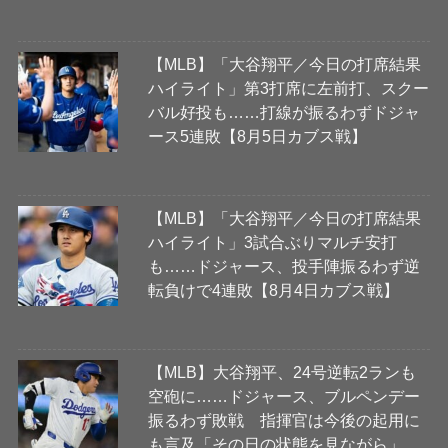
【MLB】「大谷翔平／今日の打席結果
ハイライト」第3打席に左前打、スクー
バル好投も……打線が振るわずドジャ
ース5連敗【8月5日カブス戦】
【MLB】「大谷翔平／今日の打席結果
ハイライト」3試合ぶりマルチ安打
も……ドジャース、投手陣振るわず逆
転負けで4連敗【8月4日カブス戦】
【MLB】大谷翔平、24号逆転2ランも
空砲に……ドジャース、ブルペンデー
振るわず敗戦 指揮官は今後の起用に
も言及「その日の状態を見ながら」