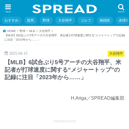
menu
search
おすすめ
競馬
野球
大谷翔平
ゴルフ
格闘技
卓球
HOME
野球
MLB
大谷翔平
【MLB】6試合ぶり5号アーチの大谷翔平、米記者が打球速度に関する“メジャートップ”の記録
に注目「2023年から……」
2025.04.15
大谷翔平
【MLB】6試合ぶり5号アーチの大谷翔平、米
記者が打球速度に関する“メジャートップ”の
記録に注目「2023年から……」
H.Ariga／SPREAD編集部
Advertisement