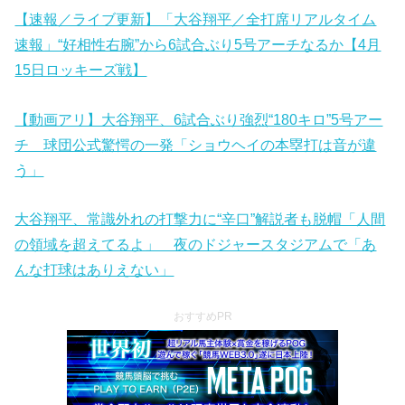
【速報／ライブ更新】「大谷翔平／全打席リアルタイム
速報」“好相性右腕”から6試合ぶり5号アーチなるか【4月
15日ロッキーズ戦】
【動画アリ】大谷翔平、6試合ぶり強烈“180キロ”5号アー
チ 球団公式驚愕の一発「ショウヘイの本塁打は音が違
う」
大谷翔平、常識外れの打撃力に“辛口”解説者も脱帽「人間
の領域を超えてるよ」 夜のドジャースタジアムで「あ
んな打球はありえない」
おすすめPR