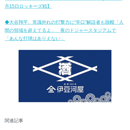
月15日ロッキーズ戦】
◆大谷翔平、常識外れの打撃力に“辛口”解説者も脱帽「人
間の領域を超えてるよ」 夜のドジャースタジアムで
「あんな打球はありえない」
関連記事