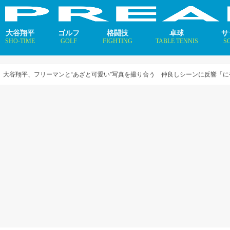
大谷翔平
ゴルフ
格闘技
卓球
サ
SHO-TIME
GOLF
FIGHTING
TABLE TENNIS
S
支えるメソッド×AI
ニュース
コラム
インタビュー
ニュース
コラム
平野美宇 プロフィール／
早田ひな プロフィール／
張本美和 プロフィール／
伊藤美誠 プロフィール／
大藤沙月 プロフィール／
長﨑美柚 プロフィール／
木原美悠 プロフィール／
張本智和 プロフィール／
戸上隼輔 プロフィール／
ニ
コ
イ
」大谷翔平、フリーマンと“あざと可愛い”写真を撮り合う 仲良しシーンに反響「