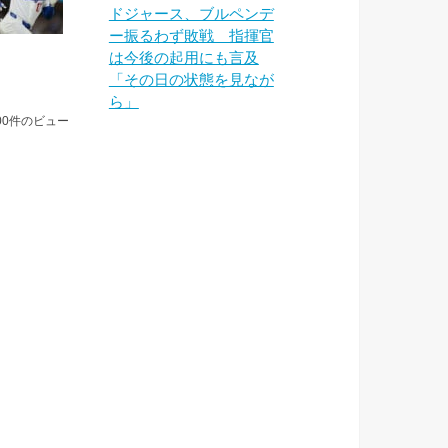
ドジャース、ブルペンデ
ー振るわず敗戦 指揮官
は今後の起用にも言及
「その日の状態を見なが
ら」
00件のビュー