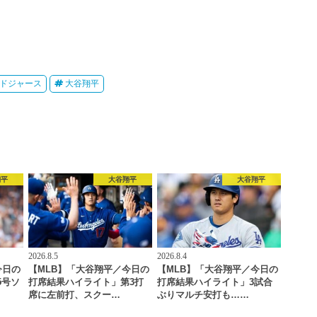
ドジャース
大谷翔平
翔平
大谷翔平
大谷翔平
2026.8.5
2026.8.4
今日の
【MLB】「大谷翔平／今日の
【MLB】「大谷翔平／今日の
5号ソ
打席結果ハイライト」第3打
打席結果ハイライト」3試合
席に左前打、スクー…
ぶりマルチ安打も……