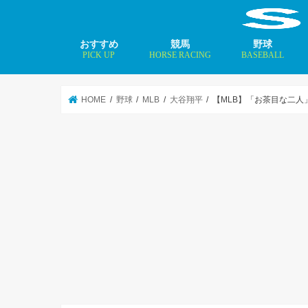
おすすめ
競馬
野球
PICK UP
HORSE RACING
BASEBALL
ニュース
コラム
インタビュー
矢田修 最新記事
MLBトップ投手を
HOME
野球
MLB
大谷翔平
【MLB】「お茶目な二人