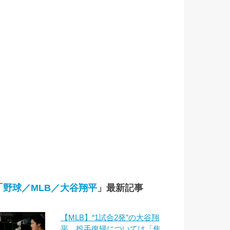
「
野球／MLB／大谷翔平
」最新記事
【MLB】“1試合2発”の大谷翔
平、投手復帰については「焦