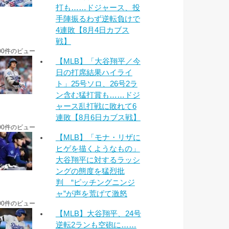
打も……ドジャース、投
手陣振るわず逆転負けで
4連敗【8月4日カブス
戦】
00件のビュー
【MLB】「大谷翔平／今
日の打席結果ハイライ
ト」25号ソロ、26号2ラ
ン含む猛打賞も……ドジ
ャース乱打戦に敗れて6
連敗【8月6日カブス戦】
00件のビュー
【MLB】「モナ・リザに
ヒゲを描くようなもの」
大谷翔平に対するラッシ
ングの態度を猛烈批
判 “ピッチングニンジ
ャ”が声を荒げて激怒
00件のビュー
【MLB】大谷翔平、24号
逆転2ランも空砲に……