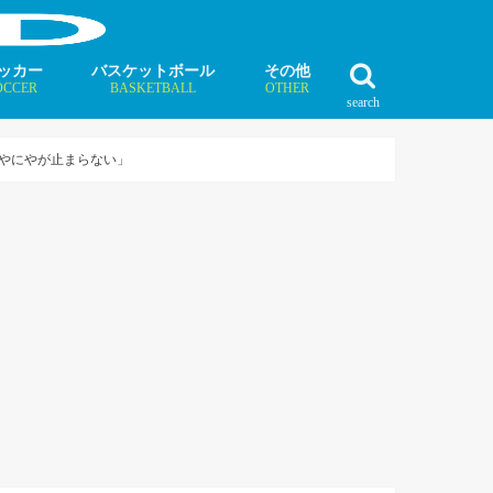
ッカー
バスケットボール
その他
OCCER
BASKETBALL
OTHER
search
最新記事
最新記事
最新記事
最新記事
最新記事
最新記事
最新記事
最新記事
最新記事
ュース
ラム
ンタビュー
ニュース
コラム
インタビュー
ボクシング
ラグビー
テニス
モータースポーツ
ダンス
フィギュアスケート
水泳
陸上競技
その他競技
にやにやが止まらない」