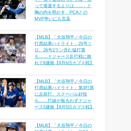
って後退するよりは……」と
胸の内を明かす PCAとの
MVP争いにも言及
【MLB】「大谷翔平／今日の
打席結果ハイライト」25号ソ
ロ、26号2ラン含む猛打賞
も……ドジャース乱打戦に敗
れて6連敗【8月6日カブス戦】
【MLB】「大谷翔平／今日の
打席結果ハイライト」第3打席
に左前打、スクーバル好投
も……打線が振るわずドジャ
ース5連敗【8月5日カブス戦】
【MLB】「大谷翔平／今日の