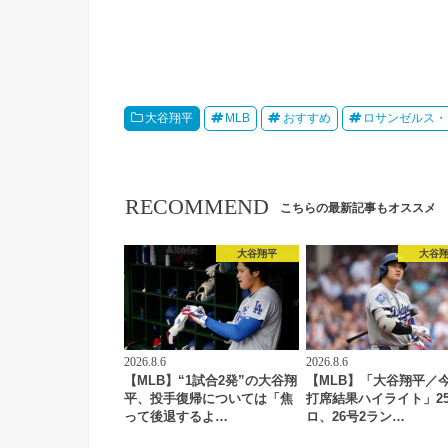
大谷翔平
MLB
おすすめ
ロサンゼルス・
RECOMMEND
こちらの最新記事もオススメ
大谷翔平
大谷
2026.8.6
2026.8.6
【MLB】“1試合2発”の大谷翔
【MLB】「大谷翔平／
平、投手復帰については「焦
打席結果ハイライト」2
って後退するよ…
ロ、26号2ラン…