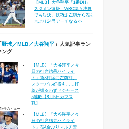
【MLB】大谷翔平「1番DH」
スタメン復帰 WBC準々決勝
でも対決、技巧派左腕から2試
合ぶり24号アーチなるか
「
野球／MLB／大谷翔平
」人気記事ラン
キング
【MLB】「大谷翔平／今
日の打席結果ハイライ
ト」第3打席に左前打、
スクーバル好投も……打
線が振るわずドジャース
5連敗【8月5日カブス
戦】
.4k件のビュー
【MLB】「大谷翔平／今
日の打席結果ハイライ
ト」3試合ぶりマルチ安