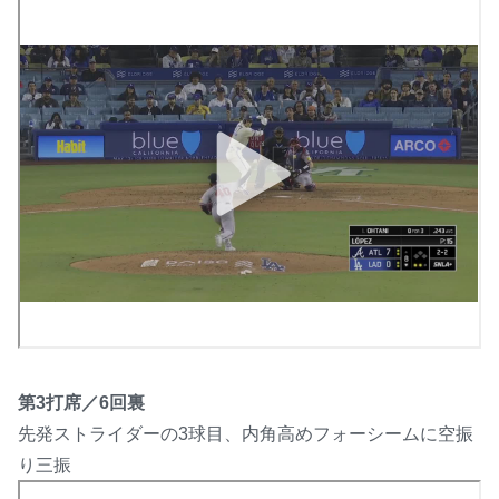
t
e
第3打席／6回裏
先発ストライダーの3球目、内角高めフォーシームに空振
り三振