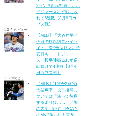
2ラン含む猛打賞も……
ドジャース乱打戦に敗
れて6連敗【8月6日カ
ブス戦】
1.3k件のビュー
【MLB】「大谷翔平／
今日の打席結果ハイラ
イト」3試合ぶりマルチ
安打も……ドジャー
ス、投手陣振るわず逆
転負けで4連敗【8月4
日カブス戦】
1.1k件のビュー
【MLB】“1試合2発”の
大谷翔平、投手復帰に
ついては「焦って後退
するよりは……」と胸
の内を明かす PCAと
のMVP争いにも言及