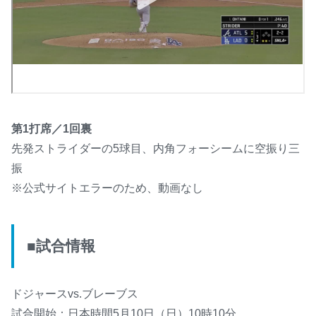
第1打席／1回裏
先発ストライダーの5球目、内角フォーシームに空振り三
振
※公式サイトエラーのため、動画なし
■試合情報
ドジャースvs.ブレーブス
試合開始：日本時間5月10日（日）10時10分