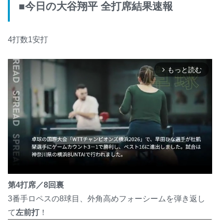
■今日の大谷翔平 全打席結果速報
4打数1安打
もっと読む
arrow_forward_ios
第4打席／8回裏
3番手ロペスの8球目、外角高めフォーシームを弾き返し
M
u
て
左前打
！