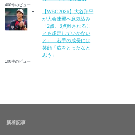
400件のビュー
【WBC2026】大谷翔平
が大会連覇へ意気込み
「2点、3点離されるこ
とも想定していかない
と」 若手の成長には
笑顔「歳をとったなと
思う」
100件のビュー
新着記事