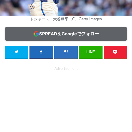
ドジャース・大谷翔平（C）Getty Images
SPREADをGoogleでフォロー
LINE
Advertisement