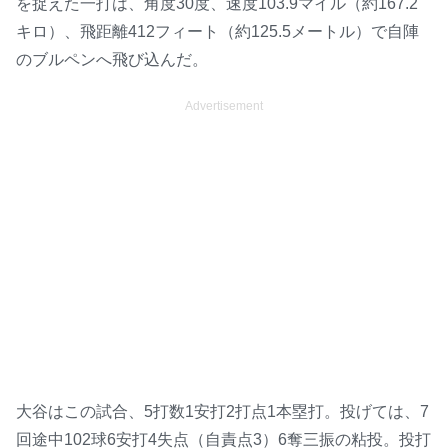
を捉えた一打は、角度30度、速度103.9マイル（約167.2
キロ）、飛距離412フィート（約125.5メートル）で自陣
のブルペンへ飛び込んだ。
Advertisement
大谷はこの試合、5打数1安打2打点1本塁打。投げては、7
回途中102球6安打4失点（自責点3）6奪三振の粘投。投打