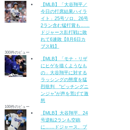
【MLB】「大谷翔平／
今日の打席結果ハイラ
イト」25号ソロ、26号
2ラン含む猛打賞も……
ドジャース乱打戦に敗
れて6連敗【8月6日カ
ブス戦】
300件のビュー
【MLB】「モナ・リザ
にヒゲを描くようなも
の」大谷翔平に対する
ラッシングの態度を猛
烈批判 “ピッチングニ
ンジャ”が声を荒げて激
怒
100件のビュー
【MLB】大谷翔平、24
号逆転2ランも空砲
に……ドジャース、ブ