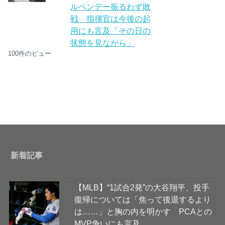
ルペンデー振るわず敗
戦 指揮官は今後の起
用にも言及「その日の
状態を見ながら」
100件のビュー
新着記事
【MLB】“1試合2発”の大谷翔平、投手
復帰については「焦って後退するより
は……」と胸の内を明かす PCAとの
MVP争いにも言及