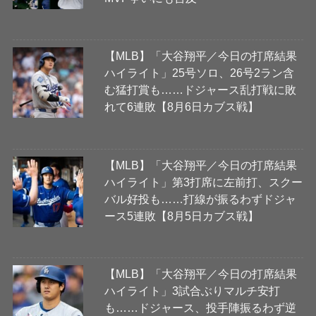
【MLB】「大谷翔平／今日の打席結果
ハイライト」25号ソロ、26号2ラン含
む猛打賞も……ドジャース乱打戦に敗
れて6連敗【8月6日カブス戦】
【MLB】「大谷翔平／今日の打席結果
ハイライト」第3打席に左前打、スクー
バル好投も……打線が振るわずドジャ
ース5連敗【8月5日カブス戦】
【MLB】「大谷翔平／今日の打席結果
ハイライト」3試合ぶりマルチ安打
も……ドジャース、投手陣振るわず逆