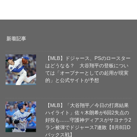
新着記事
【MLB】ドジャース、PSのロースター
はどうなる？ 大谷翔平の登板につい
ては「オープナーとしての起用が現実
的」と公式サイトが予想
【MLB】「大谷翔平／今日の打席結果
ハイライト」佐々木朗希が6回2失点の
好投も……守護神ディアスがサヨナラ2
ラン被弾でドジャース7連敗【8月8日D
バックス戦】