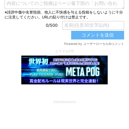
おすすめPR
Advertisement