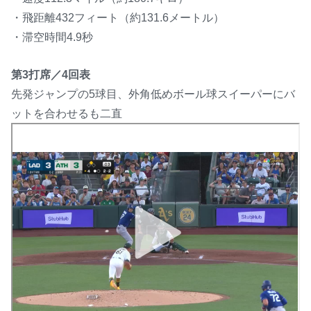
・飛距離432フィート（約131.6メートル）
・滞空時間4.9秒
第3打席／4回表
先発ジャンプの5球目、外角低めボール球スイーパーにバ
ットを合わせるも二直