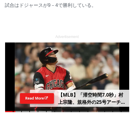
試合はドジャースが9－4で勝利している。
Advertisement
【MLB】「滞空時間7.0秒」村
Read More
上宗隆、規格外の25号アーチ
は“今季わずか5人のみ”計測
「非常に速く、非常に強い本塁
打」 公式データ部門が分析