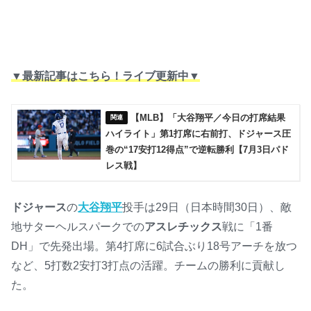
▼最新記事はこちら！ライブ更新中▼
【MLB】「大谷翔平／今日の打席結果
ハイライト」第1打席に右前打、ドジャース圧
巻の“17安打12得点”で逆転勝利【7月3日パド
レス戦】
ドジャース
の
大谷翔平
投手は29日（日本時間30日）、敵
地サターヘルスパークでの
アスレチックス
戦に「1番
DH」で先発出場。第4打席に6試合ぶり18号アーチを放つ
など、5打数2安打3打点の活躍。チームの勝利に貢献し
た。