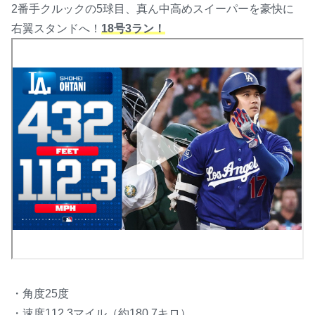
2番手クルックの5球目、真ん中高めスイーパーを豪快に
右翼スタンドへ！
18号3ラン！
・角度25度
・速度112.3マイル（約180.7キロ）