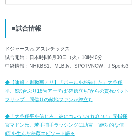
■試合情報
ドジャースvs.アスレチックス
試合開始：日本時間6月30日（火）10時40分
中継情報：NHKBS1、MLB.tv、SPOTVNOW、J Sports3
◆【速報／別動画アリ】「ボールを粉砕した」大谷翔
平、6試合ぶり18号アーチは“確信立ち”からの貫禄バット
フリップ 間借りの敵地ファンが総立ち
◆「大谷翔平を信じろ、彼についていけばいい」元指揮
官マドン氏、若手捕手ラッシングに助言 “絶対的な信
頼”を生んだ秘蔵エピソード語る