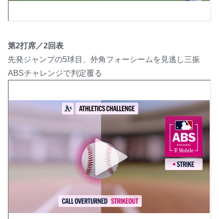
第2打席／2回表
先発ジャンプの5球目、外角フォーシームを見逃し三振
ABSチャレンジで判定覆る