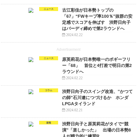
ニュース
古江彩佳が日本勢トップの
「67」“FWキープ率100％”抜群の安
定感でスコアを伸ばす 渋野日向子
はバーディ締めで第2ラウンドへ
2024.02.22
Advertisement
ニュース
原英莉花が日本勢唯一のボギーフリ
ー「68」 首位と4打差で明日の第2
ラウンドへ
2024.02.22
コラム
渋野日向子のスイング改造、‟かつて
の師”石川遼につづけるか ホンダ
LPGAタイランド
2024.02.21
速報
渋野日向子と原英莉花がタイで“競
演”「楽しかった」 出場の日本勢8
人が精力的に練習R