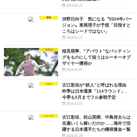
2024.02.21
速報
渋野日向子 気になる〝2024年バー
ジョン〟東尾理子が予想「目指すと
ころはシードではない」
2024.02.21
コラム
稲見萌寧、“アバウト”なパッティン
グをものにして狙うはルーキーオブ
ザイヤー獲得か
2024.02.07
コラム
古江彩佳が“鉄人”と呼ばれる理由
昨季は日米通算「114ラウンド」、
今季も5月までフル参戦予定
2024.02.01
ニュース
古江彩佳、松山英樹、中島啓太らは
先週いくら稼いだのか……海外で活
躍する日本選手たちの獲得賞金一覧
2024.01.29