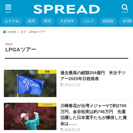
menu
search
おすすめ
競馬
野球
大谷翔平
ゴルフ
格闘技
卓球
HOME
タグ : LPGAツアー
LPGAツアー
速報
過去最高の総額204億円 米女子ツ
アー2025年日程発表
2024.11.22
ニュース
川﨑春花が台湾メジャーVで約2700
万円、金谷拓実は約746万円 先週
活躍した日本選手たちが獲得した賞
金は……
2024.02.26