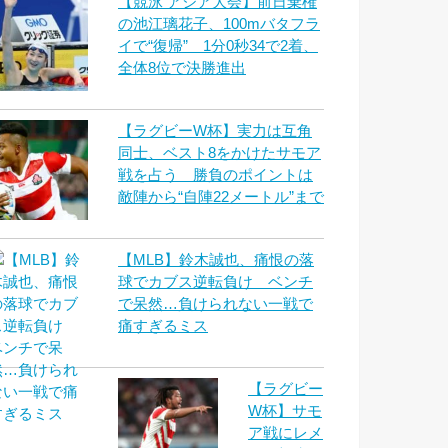
【競泳 アジア大会】前日棄権
の池江璃花子、100mバタフラ
イで“復帰” 1分0秒34で2着、
全体8位で決勝進出
【ラグビーW杯】実力は互角
同士、ベスト8をかけたサモア
戦を占う 勝負のポイントは
敵陣から“自陣22メートル”まで
【MLB】鈴木誠也、痛恨の落
球でカブス逆転負け ベンチ
で呆然…負けられない一戦で
痛すぎるミス
【ラグビー
W杯】サモ
ア戦にレメ