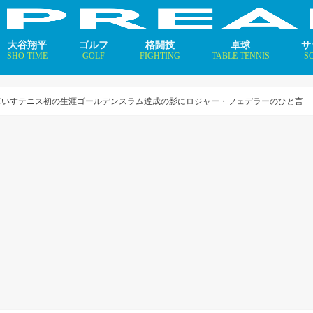
大谷翔平
ゴルフ
格闘技
卓球
サ
SHO-TIME
GOLF
FIGHTING
TABLE TENNIS
S
支えるメソッド×AI
ニュース
コラム
インタビュー
ニュース
コラム
平野美宇 プロフィール／
早田ひな プロフィール／
張本美和 プロフィール／
伊藤美誠 プロフィール／
大藤沙月 プロフィール／
長﨑美柚 プロフィール／
木原美悠 プロフィール／
張本智和 プロフィール／
戸上隼輔 プロフィール／
ニ
コ
イ
車いすテニス初の生涯ゴールデンスラム達成の影にロジャー・フェデラーのひと言