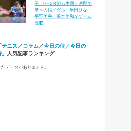
子、0－3敗戦も中国と激闘で
堂々の銀メダル 早田ひな、
平野美宇、張本美和がゲーム
奪取
「
テニス／コラム
／
今日の侍／今日の
侍
」人気記事ランキング
まだデータがありません。