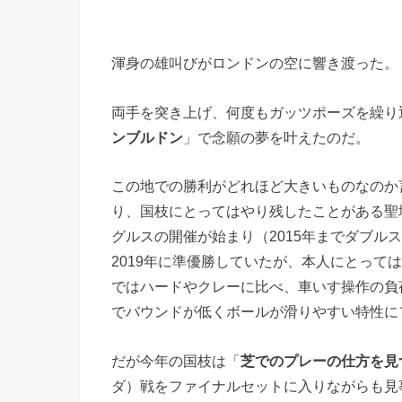
渾身の雄叫びがロンドンの空に響き渡った。
両手を突き上げ、何度もガッツポーズを繰り
ンブルドン
」で念願の夢を叶えたのだ。
この地での勝利がどれほど大きいものなのか
り、国枝にとってはやり残したことがある聖地
グルスの開催が始まり（2015年までダブル
2019年に準優勝していたが、本人にとって
ではハードやクレーに比べ、車いす操作の負
でバウンドが低くボールが滑りやすい特性に
だが今年の国枝は「
芝でのプレーの仕方を見
ダ）戦をファイナルセットに入りながらも見