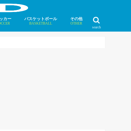
ッカー
バスケットボール
その他
OCCER
BASKETBALL
OTHER
search
最新記事
最新記事
最新記事
最新記事
最新記事
最新記事
最新記事
最新記事
最新記事
ュース
ラム
ンタビュー
ニュース
コラム
インタビュー
ボクシング
ラグビー
テニス
モータースポーツ
ダンス
フィギュアスケート
水泳
陸上競技
その他競技