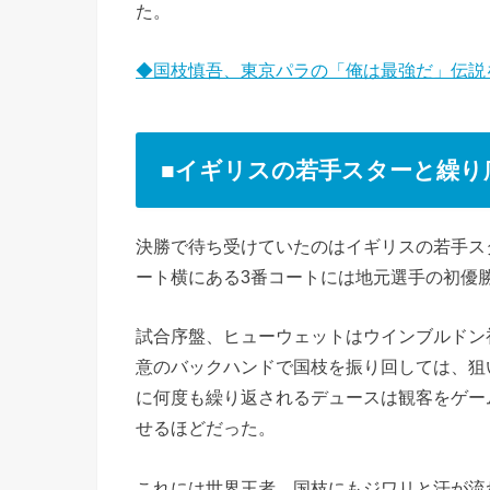
た。
◆国枝慎吾、東京パラの「俺は最強だ」伝説
■イギリスの若手スターと繰り
決勝で待ち受けていたのはイギリスの若手ス
ート横にある3番コートには地元選手の初優
試合序盤、ヒューウェットはウインブルドン
意のバックハンドで国枝を振り回しては、狙
に何度も繰り返されるデュースは観客をゲー
せるほどだった。
これには世界王者、国枝にもジワリと汗が流