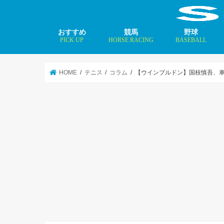
おすすめ
競馬
野球
PICK UP
HORSE RACING
BASEBALL
ニュース
コラム
インタビュー
矢田修 最新記事
MLBトップ投手を
HOME
テニス
コラム
【ウインブルドン】国枝慎吾、