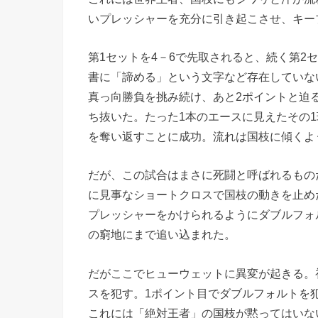
いプレッシャーを充分に引き起こさせ、キー
第1セットを4－6で先取されると、続く第2
書に「諦める」という文字など存在していな
真っ向勝負を挑み続け、あと2ポイントと迫る
ち抜いた。たった1本のエースに見えたその1
を奪い返すことに成功。流れは国枝に傾くよ
だが、この試合はまさに死闘と呼ばれるもの
に見事なショートクロスで国枝の動きを止め
プレッシャーをかけられるようにダブルフォ
の窮地にまで追い込まれた。
だがここでヒューウェットに異変が起きる。
スを犯す。1ポイント目でダブルフォルトを
これには「絶対王者」の国枝が黙ってはいな