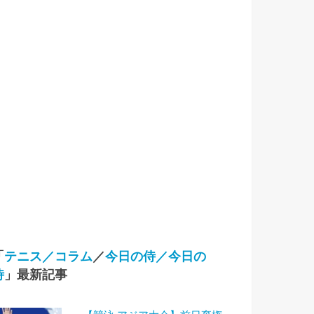
「
テニス／コラム
／
今日の侍／今日の
侍
」最新記事