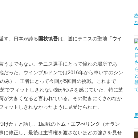
返す。日本が誇る
国枝慎吾
は、遂にテニスの聖地「
ウイ
言うまでもない。テニス選手にとって憧れの場所であ
だった。ウインブルドンでは2016年から車いすのシン
スのみ）、王者にとって今回が5回目の挑戦。これまで
は芝でフィットしきれない歯がゆさを感じていた。特に芝
荷が大きくなると言われている。その動きにくさのなか
フィットしきれなかったように見受けられた。
つけた
」と話し、1回戦の
トム・エフべリンク
（オラン
事に修正し、最後は主導権を渡さないほどの強さを見せ