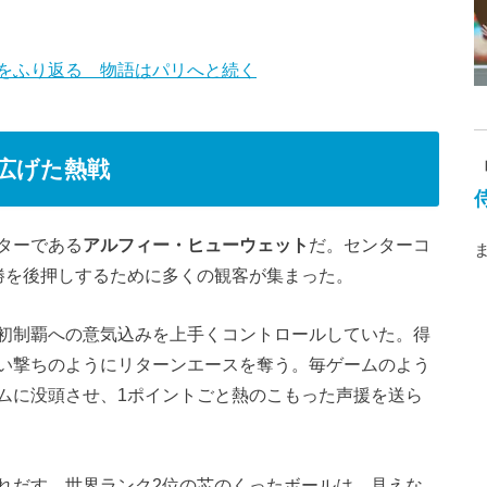
をふり返る 物語はパリへと続く
広げた熱戦
ターである
アルフィー・ヒューウェット
だ。センターコ
勝を後押しするために多くの観客が集まった。
初制覇への意気込みを上手くコントロールしていた。得
い撃ちのようにリターンエースを奪う。毎ゲームのよう
ムに没頭させ、1ポイントごと熱のこもった声援を送ら
れだす。世界ランク2位の芯のくったボールは、見えな