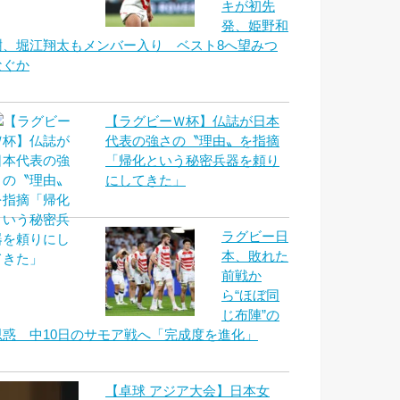
キが初先
発、姫野和
樹、堀江翔太もメンバー入り ベスト8へ望みつ
なぐか
【ラグビーＷ杯】仏誌が日本
代表の強さの〝理由〟を指摘
「帰化という秘密兵器を頼り
にしてきた」
ラグビー日
本、敗れた
前戦か
ら“ほぼ同
じ布陣”の
思惑 中10日のサモア戦へ「完成度を進化」
【卓球 アジア大会】日本女