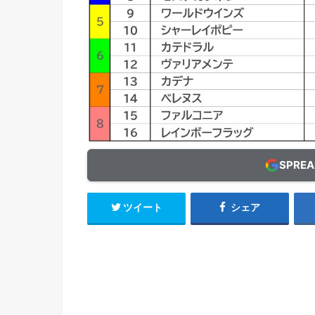
SPRE
ツイート
シェア