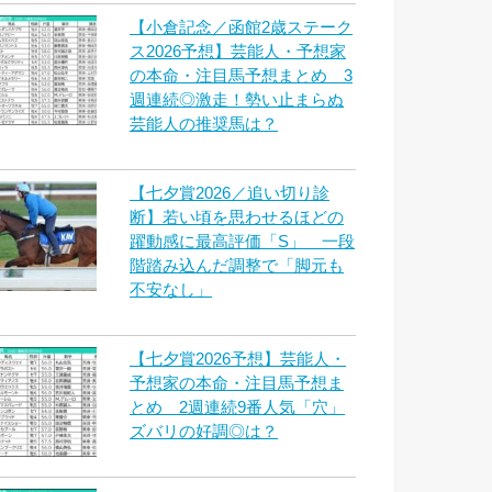
【小倉記念／函館2歳ステーク
ス2026予想】芸能人・予想家
の本命・注目馬予想まとめ 3
週連続◎激走！勢い止まらぬ
芸能人の推奨馬は？
【七夕賞2026／追い切り診
断】若い頃を思わせるほどの
躍動感に最高評価「S」 一段
階踏み込んだ調整で「脚元も
不安なし」
【七夕賞2026予想】芸能人・
予想家の本命・注目馬予想ま
とめ 2週連続9番人気「穴」
ズバリの好調◎は？