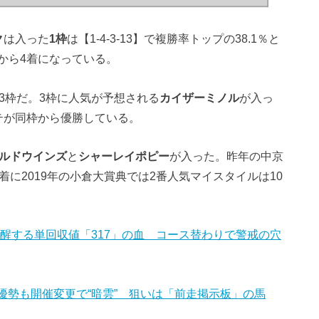
ク
は入った
1枠
は【1-4-3-13】で複勝率トップの38.1％と
から4着になっている。
3枠だ。3枠に人気が予想される
カイザーミノル
が入っ
テが同枠から優勝している。
ルドウインズ
と
シャーレイポピー
が入った。昨年の中京
に2019年の小倉大賞典では2番人気マイスタイルは10
覚醒する単回収値「317」の血 コース替わりで警戒の穴
が優勢も開催変更で“暗雲” 狙いは「前走掲示板」の馬