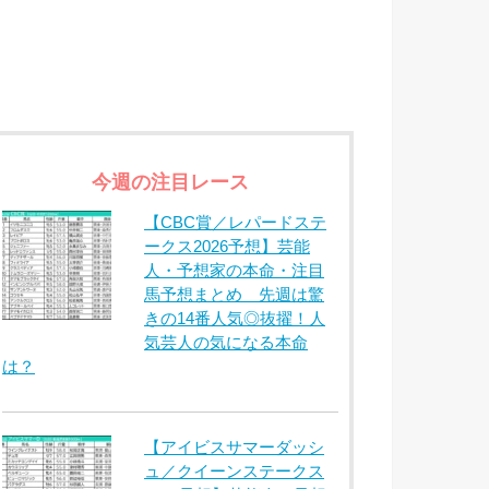
今週の注目レース
【CBC賞／レパードステ
ークス2026予想】芸能
人・予想家の本命・注目
馬予想まとめ 先週は驚
きの14番人気◎抜擢！人
気芸人の気になる本命
は？
【アイビスサマーダッシ
ュ／クイーンステークス