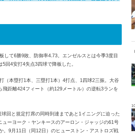
板して6勝9敗、防御率4.73。エンゼルスとは今季3度目
は5回4安打4失点3四球で降板した。
打（本塁打1本、三塁打1本）4打点、1四球2三振。大谷
ら飛距離424フィート（約129メートル）の逆転3ランを
1
投球回と規定打席の同時到達まであと1イニングに迫った
ニューヨーク・ヤンキースのアーロン・ジャッジの61号
。9月11日（同12日）のヒューストン・アストロズ戦