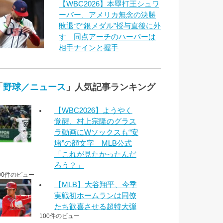
【WBC2026】本塁打王シュワ
ーバー、アメリカ無念の決勝
敗退で“銀メダル”授与直後に外
す 同点アーチのハーパーは
相手ナインと握手
「
野球／ニュース
」人気記事ランキング
【WBC2026】ようやく
覚醒、村上宗隆のグラス
ラ動画にWソックスも“安
堵”の顔文字 MLB公式
「これが見たかったんだ
ろう？」
00件のビュー
【MLB】大谷翔平、今季
実戦初ホームランは同僚
たち歓喜させる超特大弾
100件のビュー