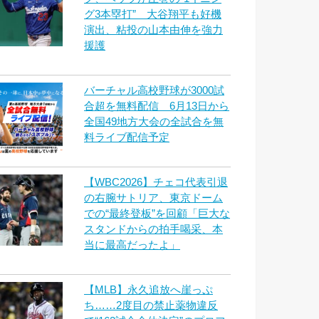
グ3本塁打” 大谷翔平も好機
演出、粘投の山本由伸を強力
援護
バーチャル高校野球が3000試
合超を無料配信 6月13日から
全国49地方大会の全試合を無
料ライブ配信予定
【WBC2026】チェコ代表引退
の右腕サトリア、東京ドーム
での“最終登板”を回顧「巨大な
スタンドからの拍手喝采、本
当に最高だったよ」
【MLB】永久追放へ崖っぷ
ち……2度目の禁止薬物違反