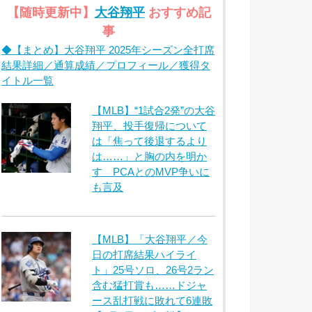
【随時更新中】
大谷翔平
おすすめ記
事
◆【まとめ】大谷翔平 2025年シーズン全打席
結果詳細／通算成績／プロフィール／獲得タ
イトル一覧
【MLB】“1試合2発”の大谷
翔平、投手復帰について
は「焦って後退するより
は……」と胸の内を明か
す PCAとのMVP争いに
も言及
【MLB】「大谷翔平／今
日の打席結果ハイライ
ト」25号ソロ、26号2ラン
含む猛打賞も……ドジャ
ース乱打戦に敗れて6連敗