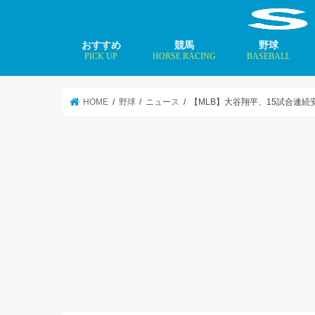
おすすめ
競馬
野球
PICK UP
HORSE RACING
BASEBALL
ニュース
コラム
インタビュー
矢田修 最新記事
MLBトップ投手を
HOME
野球
ニュース
【MLB】大谷翔平、15試合連続