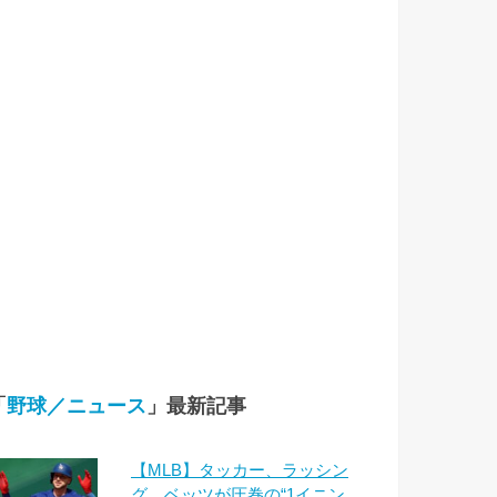
「
野球／ニュース
」最新記事
【MLB】タッカー、ラッシン
グ、ベッツが圧巻の“1イニン