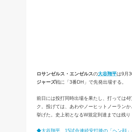
ロサンゼルス・エンゼルス
の
大谷翔平
は9月
ジャーズ
戦に「3番DH」で先発出場する。
前日には投打同時出場を果たし、打っては4打
ク。投げては、あわやノーヒットノーランかと
挙げた。史上初となるW規定到達までは残り
◆大谷翔平、15試合連続安打後の「ヘン顔