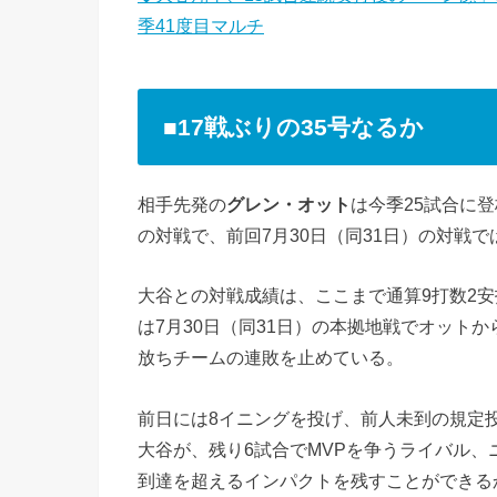
季41度目マルチ
■17戦ぶりの35号なるか
相手先発の
グレン・オット
は今季25試合に登
の対戦で、前回7月30日（同31日）の対戦で
大谷との対戦成績は、ここまで通算9打数2安
は7月30日（同31日）の本拠地戦でオットか
放ちチームの連敗を止めている。
前日には8イニングを投げ、前人未到の規定
大谷が、残り6試合でMVPを争うライバル、
到達を超えるインパクトを残すことができるか