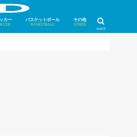
ッカー
バスケットボール
その他
OCCER
BASKETBALL
OTHER
search
最新記事
最新記事
最新記事
最新記事
最新記事
最新記事
最新記事
最新記事
最新記事
ュース
ラム
ンタビュー
ニュース
コラム
インタビュー
ボクシング
ラグビー
テニス
モータースポーツ
ダンス
フィギュアスケート
水泳
陸上競技
その他競技