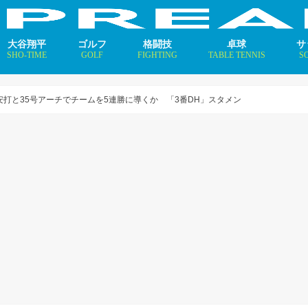
大谷翔平
ゴルフ
格闘技
卓球
サ
SHO-TIME
GOLF
FIGHTING
TABLE TENNIS
S
支えるメソッド×AI
ニュース
コラム
インタビュー
ニュース
コラム
平野美宇 プロフィール／
早田ひな プロフィール／
張本美和 プロフィール／
伊藤美誠 プロフィール／
大藤沙月 プロフィール／
長﨑美柚 プロフィール／
木原美悠 プロフィール／
張本智和 プロフィール／
戸上隼輔 プロフィール／
ニ
コ
イ
安打と35号アーチでチームを5連勝に導くか 「3番DH」スタメン