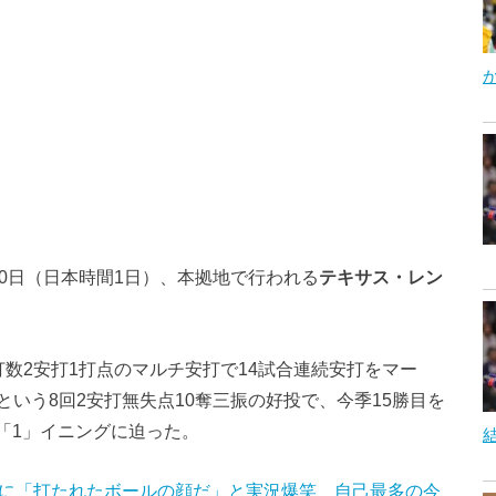
30日（日本時間1日）、本拠地で行われる
テキサス・レン
数2安打1打点のマルチ安打で14試合連続安打をマー
いう8回2安打無失点10奪三振の好投で、今季15勝目を
「1」イニングに迫った。
」に「打たれたボールの顔だ」と実況爆笑 自己最多の今