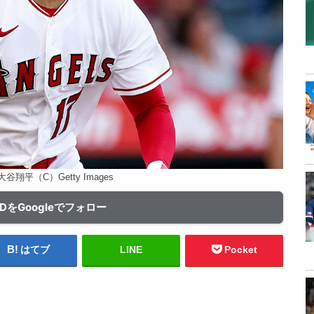
翔平（C）Getty Images
ADをGoogleでフォロー
はてブ
LINE
Pocket