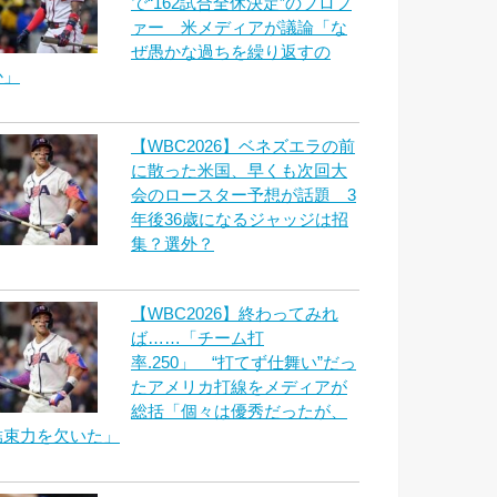
で“162試合全休決定”のプロフ
ァー 米メディアが議論「な
ぜ愚かな過ちを繰り返すの
か」
【WBC2026】ベネズエラの前
に散った米国、早くも次回大
会のロースター予想が話題 3
年後36歳になるジャッジは招
集？選外？
【WBC2026】終わってみれ
ば……「チーム打
率.250」 “打てず仕舞い”だっ
たアメリカ打線をメディアが
総括「個々は優秀だったが、
結束力を欠いた」