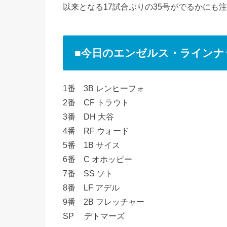
以来となる17試合ぶりの35号がでるかにも
■今日のエンゼルス・ラインナ
1番 3B レンヒーフォ
2番 CF トラウト
3番 DH 大谷
4番 RF ウォード
5番 1B サイス
6番 C オホッピー
7番 SS ソト
8番 LF アデル
9番 2B フレッチャー
SP デトマーズ