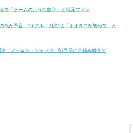
動 まるで「ゲームのような数字」と地元ファン
の孫が予言 “リアル二刀流”は「オオタニが初めて」と
猛追 アーロン・ジャッジ、61号前に足踏み続きで