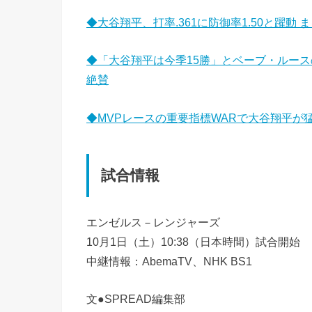
◆大谷翔平、打率.361に防御率1.50と躍
◆「大谷翔平は今季15勝」とベーブ・ルース
絶賛
◆MVPレースの重要指標WARで大谷翔平が
試合情報
エンゼルス－レンジャーズ
10月1日（土）10:38（日本時間）試合開始
中継情報：AbemaTV、NHK BS1
文●SPREAD編集部