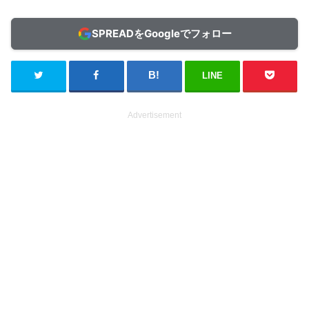
SPREADをGoogleでフォロー
LINE
Advertisement