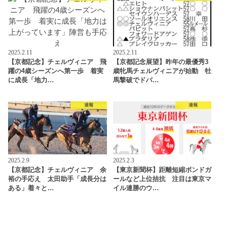
2025.2.11
2025.2.11
【京都記念】チェルヴィニア 飛
【京都記念展望】昨年の最優秀3
躍の4歳シーズンへ第一歩 着実
歳牝馬チェルヴィニアが始動 牡
に成長「地力…
馬撃破でドバ…
速報
速報
2025.2.9
2025.2.3
【京都記念】チェルヴィニア 余
【東京新聞杯】距離短縮ボンドガ
裕の手応え 太田助手「成長分は
ールなど上位拮抗 注目は東京マ
ある」着々と…
イル連勝のウ…