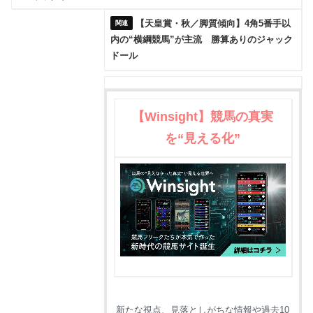
【天皇賞・秋／脚質傾向】4角5番手以
内の“横綱競馬”が主流 勝算ありのジャック
ドール
【Winsight】競馬の真実
を“見える化”
新たな視点、見落としがちな情報や過去10