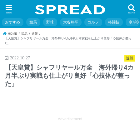
menu
search
おすすめ
競馬
野球
大谷翔平
ゴルフ
格闘技
卓球
HOME
競馬
速報
【天皇賞】シャフリヤール万全 海外帰り4カ月半ぶり実戦も仕上がり良好「心技体が整っ
た」
2022.10.27
速報
【天皇賞】シャフリヤール万全 海外帰り4カ
月半ぶり実戦も仕上がり良好「心技体が整っ
た」
Advertisement