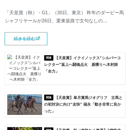
「天皇賞（秋）・G1」（30日、東京） 昨年のダービー馬
シャフリヤールが26日、栗東坂路で文句なしの…
続きを読む
【天皇賞】イクイノックス“シルバーコ
レクター”返上へ闘魂点火 盾獲りへ木村師
「全力」
【天皇賞】皐月賞馬ジオグリフ 古馬と
の初対決に向け“走快” 福永「動き非常に良か
った」