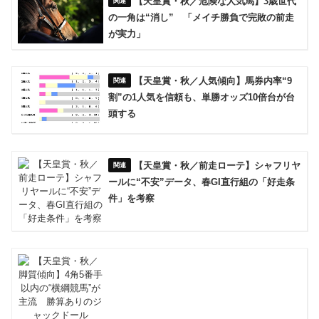
【天皇賞・秋／危険な人気馬】3歳世代
の一角は“消し” 「メイチ勝負で完敗の前走
が実力」
【天皇賞・秋／人気傾向】馬券内率“9
割”の1人気を信頼も、単勝オッズ10倍台が台
頭する
【天皇賞・秋／前走ローテ】シャフリヤ
ールに“不安”データ、春GI直行組の「好走条
件」を考察