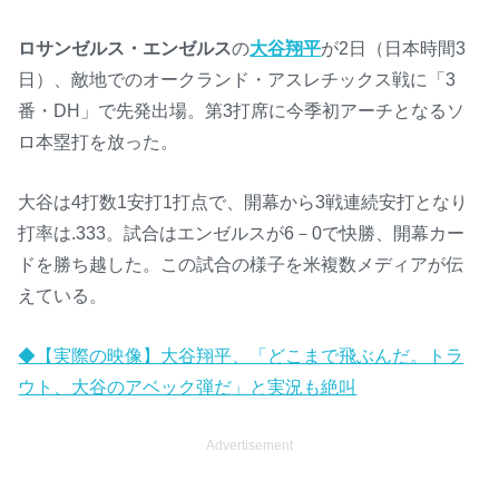
ロサンゼルス・エンゼルス
の
大谷翔平
が2日（日本時間3
日）、敵地でのオークランド・アスレチックス戦に「3
番・DH」で先発出場。第3打席に今季初アーチとなるソ
ロ本塁打を放った。
大谷は4打数1安打1打点で、開幕から3戦連続安打となり
打率は.333。試合はエンゼルスが6－0で快勝、開幕カー
ドを勝ち越した。この試合の様子を米複数メディアが伝
えている。
◆【実際の映像】大谷翔平、「どこまで飛ぶんだ。トラ
ウト、大谷のアベック弾だ」と実況も絶叫
Advertisement