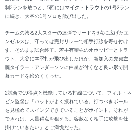
制3ランを放つと、5回には
マイク・トラウト
の1号2ラン
に続き、大谷の1号ソロも飛び出した。
チームの誇る2大スターの連弾でリードを6点に広げたエ
ンゼルスは、守っては完封リレーで相手打線を寄せ付け
ず、そのまま試合終了。若手有望株のオホッピーとトラ
ウト、大谷に本塁打が飛び出したほか、新加入の先発左
腕タイラー・アンダーソンに白星が付くなど良い形で開
幕カードを締めくくった。
2試合で19得点と機能している打線について、フィル・ネ
ビン監督は「バットがよく振れている。打つべきボール
を見極めてスイングできていることがポイント。それが
できれば、大量得点を狙える。容赦なく相手に攻撃を仕
掛けていきたい」とご満悦だった。