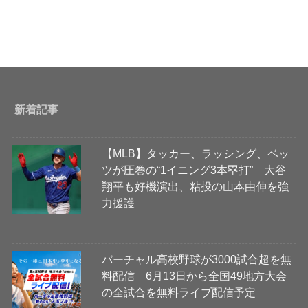
新着記事
【MLB】タッカー、ラッシング、ベッ
ツが圧巻の“1イニング3本塁打” 大谷
翔平も好機演出、粘投の山本由伸を強
力援護
バーチャル高校野球が3000試合超を無
料配信 6月13日から全国49地方大会
の全試合を無料ライブ配信予定