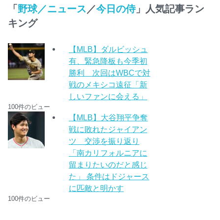
「
野球／ニュース
／
今日の侍
」人気記事ラン
キング
【MLB】ダルビッシュ
有、緊急降板も今季初
勝利 次回はWBCで対
戦のメキシコ遠征「新
しいファンに会える」
100件のビュー
【MLB】大谷翔平争奪
戦に敗れたジャイアン
ツ 交渉を振り返り
「南カリフォルニアに
留まりたいのだと感じ
た」 条件はドジャース
に匹敵と明かす
100件のビュー