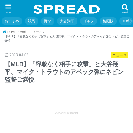
menu
search
おすすめ
競馬
野球
大谷翔平
ゴルフ
格闘技
卓球
HOME
野球
ニュース
【MLB】「容赦なく相手に攻撃」と大谷翔平、マイク・トラウトのアベック弾にネビン監督ご
満悦
2023.04.03
ニュース
【MLB】「容赦なく相手に攻撃」と大谷翔
平、マイク・トラウトのアベック弾にネビン
監督ご満悦
Advertisement