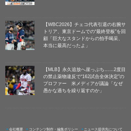
【WBC2026】チェコ代表引退の右腕サ
トリア、東京ドームでの“最終登板”を回
顧「巨大なスタンドからの拍手喝采、
本当に最高だったよ」
【MLB】永久追放へ崖っぷち……2度目
の禁止薬物違反で“162試合全休決定”の
プロファー 米メディアが議論「なぜ
愚かな過ちを繰り返すのか」
会社概要
コンテンツ制作・編集ポリシー
ニュース提供先について