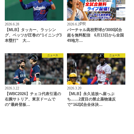
PR
2026.6.28
2026.6.2
【MLB】タッカー、ラッシン
バーチャル高校野球が3000試合
グ、ベッツが圧巻の“1イニング3
超を無料配信 6月13日から全国
本塁打” 大…
49地方…
ニュース
ニュース
2026.3.22
2026.3.20
【WBC2026】チェコ代表引退の
【MLB】永久追放へ崖っぷ
右腕サトリア、東京ドームで
ち……2度目の禁止薬物違反
の“最終登板…
で“162試合全休決…