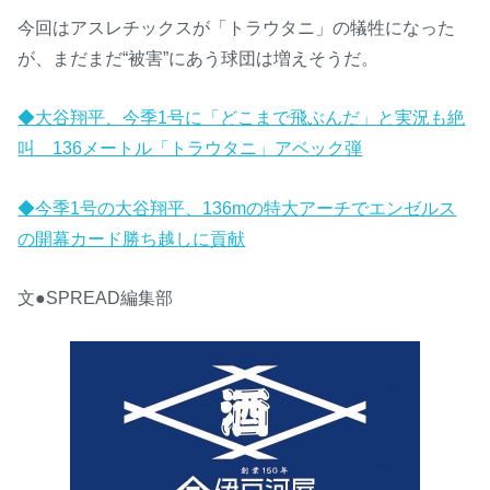
今回はアスレチックスが「トラウタニ」の犠牲になった
が、まだまだ“被害”にあう球団は増えそうだ。
◆大谷翔平、今季1号に「どこまで飛ぶんだ」と実況も絶
叫 136メートル「トラウタニ」アベック弾
◆今季1号の大谷翔平、136mの特大アーチでエンゼルス
の開幕カード勝ち越しに貢献
文●SPREAD編集部