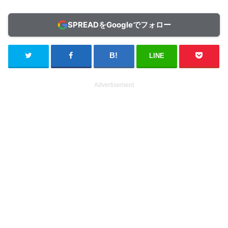
SPREADをGoogleでフォロー
LINE
Advertisement