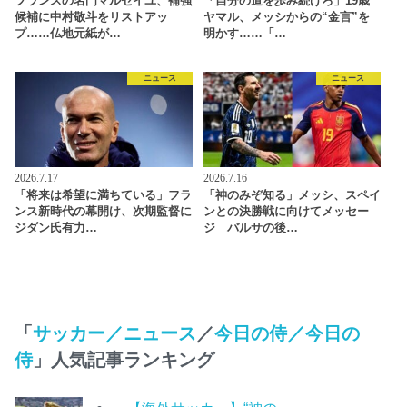
フランスの名門マルセイユ、補強
「自分の道を歩み続けろ」19歳
候補に中村敬斗をリストアッ
ヤマル、メッシからの“金言”を
プ……仏地元紙が…
明かす……「…
ニュース
ニュース
2026.7.17
2026.7.16
「将来は希望に満ちている」フラ
「神のみぞ知る」メッシ、スペイ
ンス新時代の幕開け、次期監督に
ンとの決勝戦に向けてメッセー
ジダン氏有力…
ジ バルサの後…
「
サッカー／ニュース
／
今日の侍／今日の
侍
」人気記事ランキング