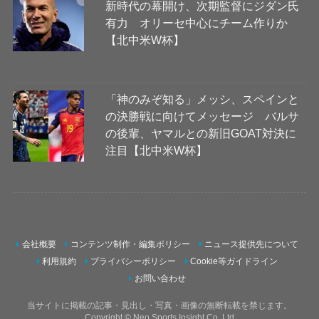
新時代の幕開け、次期監督にジダン氏
有力 オリーセ中心にチーム作りか
【北中米W杯】
「神のみぞ知る」メッシ、スペインと
の決勝戦に向けてメッセージ バルサ
の後輩、ヤマルとの新旧GOAT対決に
注目【北中米W杯】
会社概要
コンテンツ制作・編集ポリシー
ニュース提供先について
利用規約
プライバシーポリシー
Cookie等ガイドライン
お問い合わせ
当サイトに掲載の記事・見出し・写真・画像の無断転載を禁じます。
Copyright © Neo Sports Insight Co.,Ltd