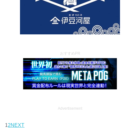
おすすめPR
Advertisement
1
2
NEXT