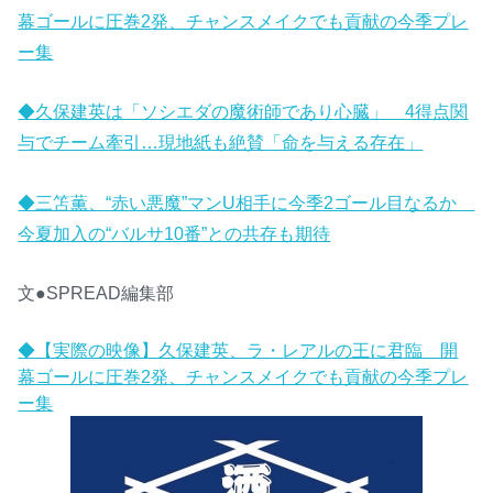
幕ゴールに圧巻2発、チャンスメイクでも貢献の今季プレ
ー集
◆久保建英は「ソシエダの魔術師であり心臓」 4得点関
与でチーム牽引…現地紙も絶賛「命を与える存在」
◆三笘薫、“赤い悪魔”マンU相手に今季2ゴール目なるか
今夏加入の“バルサ10番”との共存も期待
文●SPREAD編集部
◆【実際の映像】久保建英、ラ・レアルの王に君臨 開
幕ゴールに圧巻2発、チャンスメイクでも貢献の今季プレ
ー集