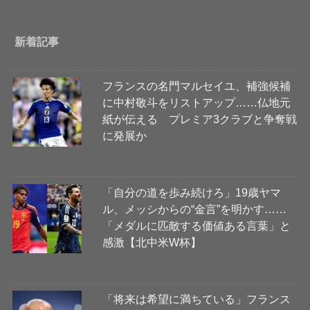
新着記事
フランスの名門マルセイユ、補強候補
に中村敬斗をリストアップ……仏地元
紙が伝える プレミア3クラブと争奪戦
に発展か
「自分の道を歩み続けろ」19歳ヤマ
ル、メッシからの“金言”を明かす……
「メダルに匹敵する価値ある言葉」と
感激【北中米W杯】
「将来は希望に満ちている」フランス