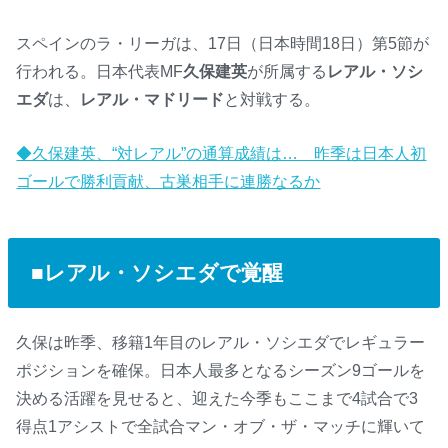
スペインのラ・リーガは、17日（日本時間18日）第5節が
行われる。日本代表MF
久保建英
が所属する
レアル・ソシ
エダ
は、
レアル・マドリード
と対戦する。
◆久保建英、“対レアル”の通算成績は… 昨季は日本人初
ゴールで勝利貢献、古巣相手に連勝なるか
■レアル・ソシエダで覚醒
久保は昨季、移籍1年目のレアル・ソシエダでレギュラー
ポジションを確保。日本人最多となるシーズン9ゴールを
決める活躍を見せると、迎えた今季もここまで4試合で3
得点1アシストで全試合マン・オブ・ザ・マッチに輝いて