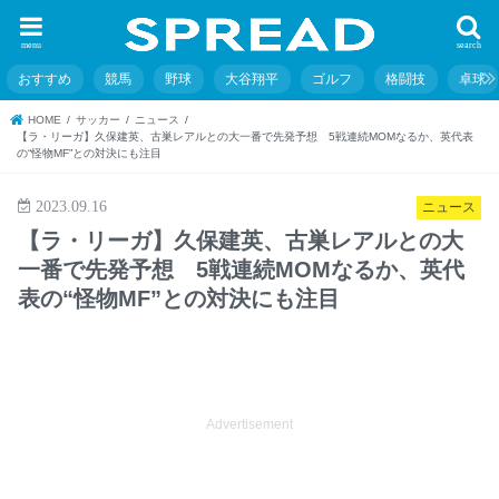
menu
search
おすすめ
競馬
野球
大谷翔平
ゴルフ
格闘技
卓球
HOME
サッカー
ニュース
【ラ・リーガ】久保建英、古巣レアルとの大一番で先発予想 5戦連続MOMなるか、英代表
の“怪物MF”との対決にも注目
2023.09.16
ニュース
【ラ・リーガ】久保建英、古巣レアルとの大
一番で先発予想 5戦連続MOMなるか、英代
表の“怪物MF”との対決にも注目
Advertisement