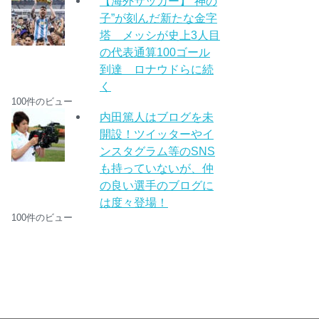
【海外サッカー】“神の
子”が刻んだ新たな金字
塔 メッシが史上3人目
の代表通算100ゴール
到達 ロナウドらに続
く
100件のビュー
内田篤人はブログを未
開設！ツイッターやイ
ンスタグラム等のSNS
も持っていないが、仲
の良い選手のブログに
は度々登場！
100件のビュー