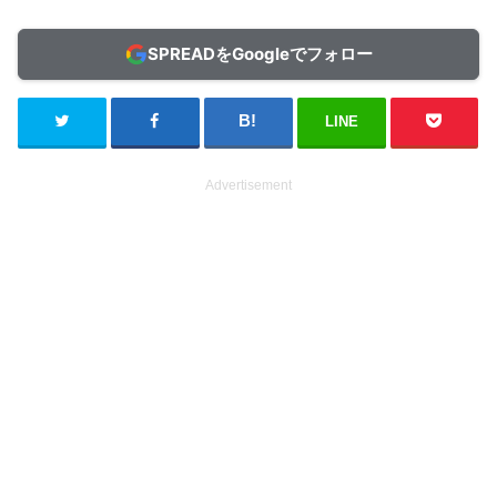
SPREADをGoogleでフォロー
LINE
Advertisement