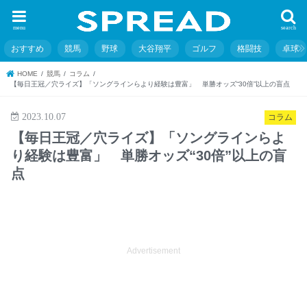
menu
search
おすすめ
競馬
野球
大谷翔平
ゴルフ
格闘技
卓球
HOME
競馬
コラム
【毎日王冠／穴ライズ】「ソングラインらより経験は豊富」 単勝オッズ“30倍”以上の盲点
2023.10.07
コラム
【毎日王冠／穴ライズ】「ソングラインらよ
り経験は豊富」 単勝オッズ“30倍”以上の盲
点
Advertisement