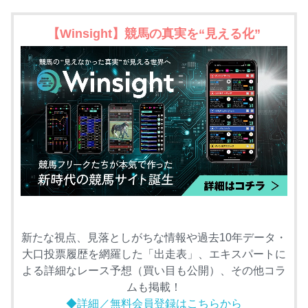
【Winsight】競馬の真実を“見える化”
新たな視点、見落としがちな情報や過去10年データ・
大口投票履歴を網羅した「出走表」、エキスパートに
よる詳細なレース予想（買い目も公開）、その他コラ
ムも掲載！
◆詳細／無料会員登録はこちらから