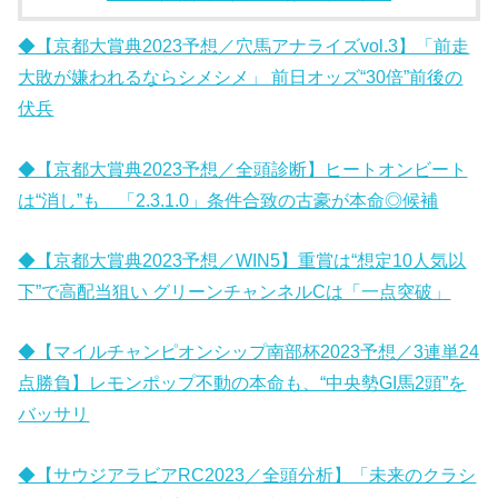
◆【京都大賞典2023予想／穴馬アナライズvol.3】「前走
大敗が嫌われるならシメシメ」 前日オッズ“30倍”前後の
伏兵
◆【京都大賞典2023予想／全頭診断】ヒートオンビート
は“消し”も 「2.3.1.0」条件合致の古豪が本命◎候補
◆【京都大賞典2023予想／WIN5】重賞は“想定10人気以
下”で高配当狙い グリーンチャンネルCは「一点突破」
◆【マイルチャンピオンシップ南部杯2023予想／3連単24
点勝負】レモンポップ不動の本命も、“中央勢GI馬2頭”を
バッサリ
◆【サウジアラビアRC2023／全頭分析】「未来のクラシ