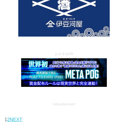
おすすめPR
Advertisement
1
2
NEXT