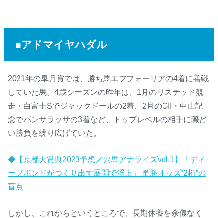
■アドマイヤハダル
2021年の皐月賞では、勝ち馬エフフォーリアの4着に善戦
していた馬。4歳シーズンの昨年は、1月のリステッド競
走・白富士Sでジャックドールの2着、2月のGII・中山記
念でパンサラッサの3着など、トップレベルの相手に際ど
い勝負を繰り広げていた。
◆【京都大賞典2023予想／穴馬アナライズvol.1】「ディ
ープボンドがつくり出す展開で浮上」 単勝オッズ“2桁”の
盲点
しかし、これからというところで、長期休養を余儀なく