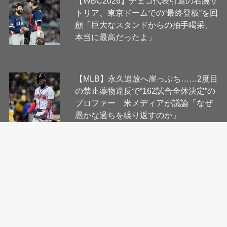
【WBC2026】チェコ代表引退の右腕サ
トリア、東京ドームでの“最終登板”を回
顧「巨大なスタンドからの拍手喝采、
本当に最高だったよ」
【MLB】永久追放へ崖っぷち……2度目
の禁止薬物違反で“162試合全休決定”の
プロファー 米メディアが議論「なぜ
愚かな過ちを繰り返すのか」
会社概要
コンテンツ制作・編集ポリシー
ニュース提供先について
利用規約
プライバシーポリシー
Cookie等ガイドライン
お問い合わせ
当サイトに掲載の記事・見出し・写真・画像の無断転載を禁じます。