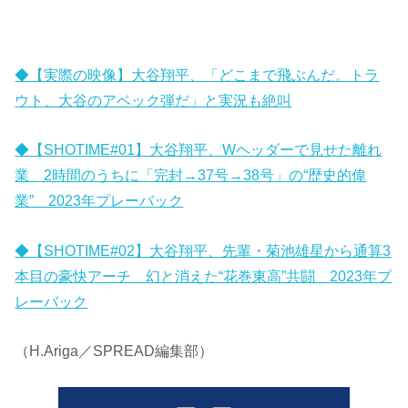
◆【実際の映像】大谷翔平、「どこまで飛ぶんだ。トラ
ウト、大谷のアベック弾だ」と実況も絶叫
◆【SHOTIME#01】大谷翔平、Wヘッダーで見せた離れ
業 2時間のうちに「完封→37号→38号」の“歴史的偉
業” 2023年プレーバック
◆【SHOTIME#02】大谷翔平、先輩・菊池雄星から通算3
本目の豪快アーチ 幻と消えた“花巻東高”共闘 2023年プ
レーバック
（H.Ariga／SPREAD編集部）