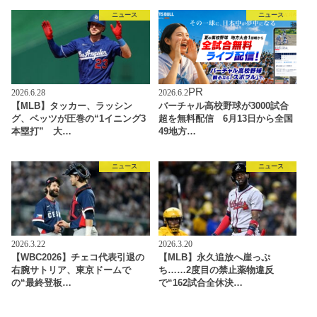
ニュース
ニュース
PR
2026.6.28
2026.6.2
【MLB】タッカー、ラッシン
バーチャル高校野球が3000試合
グ、ベッツが圧巻の“1イニング3
超を無料配信 6月13日から全国
本塁打” 大…
49地方…
ニュース
ニュース
2026.3.22
2026.3.20
【WBC2026】チェコ代表引退の
【MLB】永久追放へ崖っぷ
右腕サトリア、東京ドームで
ち……2度目の禁止薬物違反
の“最終登板…
で“162試合全休決…