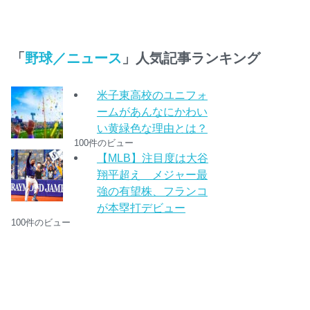
「
野球／ニュース
」人気記事ランキング
米子東高校のユニフォ
ームがあんなにかわい
い黄緑色な理由とは？
100件のビュー
【MLB】注目度は大谷
翔平超え メジャー最
強の有望株、フランコ
が本塁打デビュー
100件のビュー