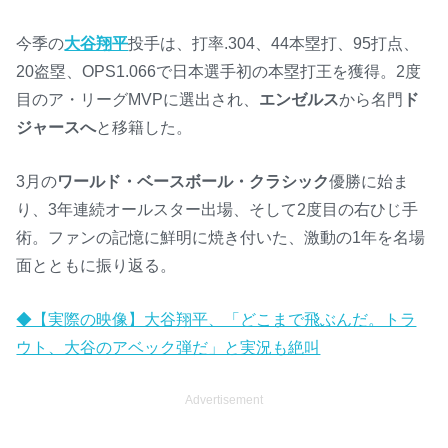
今季の
大谷翔平
投手は、打率.304、44本塁打、95打点、
20盗塁、OPS1.066で日本選手初の本塁打王を獲得。2度
目のア・リーグMVPに選出され、
エンゼルス
から名門
ド
ジャースへ
と移籍した。
3月の
ワールド・ベースボール・クラシック
優勝に始ま
り、3年連続オールスター出場、そして2度目の右ひじ手
術。ファンの記憶に鮮明に焼き付いた、激動の1年を名場
面とともに振り返る。
◆【実際の映像】大谷翔平、「どこまで飛ぶんだ。トラ
ウト、大谷のアベック弾だ」と実況も絶叫
Advertisement