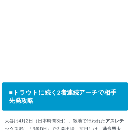
■トラウトに続く2者連続アーチで相手
先発攻略
大谷は4月2日（日本時間3日）、敵地で行われた
アスレチ
ックス
戦に「3番DH」で先発出場。前日には、
藤浪晋太