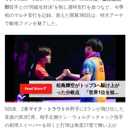
郎
投手との“同級生対決”を制し適時安打を放つなど、今季
初のマルチ安打を記録。迎えた開幕3戦目は、特大アーチ
で敵地ファンを魅了した。
松島輝空がトップ3へ駆け上が
Read More
った分岐点 「世界1位を狙わ
ないのなら一緒にいない」コー
チが語るサウスポーの進化の理
5回表、2番
マイク・トラウト
外野手に2ランが飛び出した
由
直後の第3打席。相手左腕ケン・ウォルディチャック投手
の初球スイーパーを叩くと打球は角度27度で舞い上が