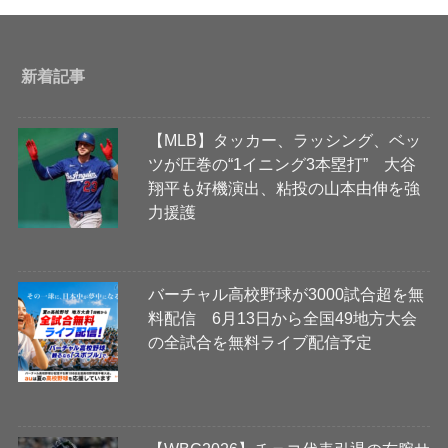
新着記事
【MLB】タッカー、ラッシング、ベッ
ツが圧巻の“1イニング3本塁打” 大谷
翔平も好機演出、粘投の山本由伸を強
力援護
バーチャル高校野球が3000試合超を無
料配信 6月13日から全国49地方大会
の全試合を無料ライブ配信予定