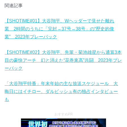
関連記事
【SHOTIME#01】大谷翔平、Wヘッダーで見せた離れ
業 2時間のうちに「完封→37号→38号」の“歴史的偉
業” 2023年プレーバック
【SHOTIME#02】大谷翔平、先輩・菊池雄星から通算3本
目の豪快アーチ 幻と消えた“花巻東高”共闘 2023年プレ
ーバック
「大谷翔平特番」年末年始の主な放送スケジュール 大
晦日にはイチロー、ダルビッシュ有の独占インタビュー
も
おすすめPR