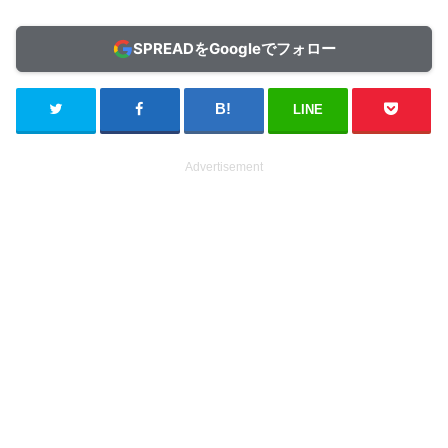
SPREADをGoogleでフォロー
LINE
Advertisement