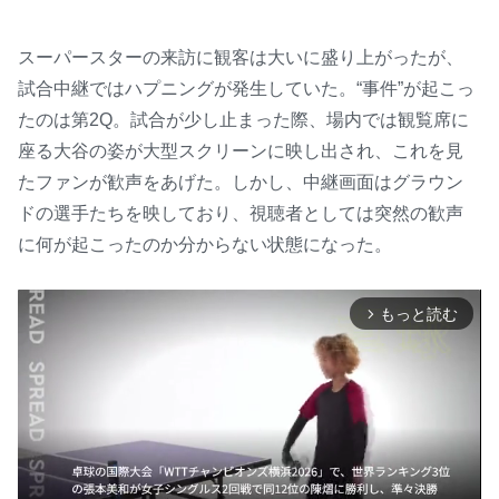
スーパースターの来訪に観客は大いに盛り上がったが、
試合中継ではハプニングが発生していた。“事件”が起こっ
たのは第2Q。試合が少し止まった際、場内では観覧席に
座る大谷の姿が大型スクリーンに映し出され、これを見
たファンが歓声をあげた。しかし、中継画面はグラウン
ドの選手たちを映しており、視聴者としては突然の歓声
に何が起こったのか分からない状態になった。
もっと読む
arrow_forward_ios