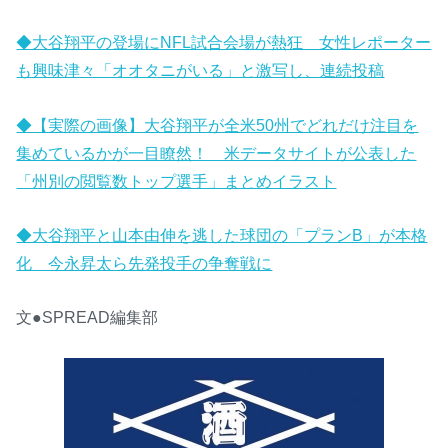
◆大谷翔平の登場にNFL試合会場が熱狂 女性レポーター
も興味津々「オオタニがいる」と激写し、連続投稿
◆【実際の画像】大谷翔平が全米50州でどれだけ注目を
集めているかが一目瞭然！ 米データサイトが公表した
「州別の閲覧数トップ選手」まとめイラスト
◆大谷翔平と山本由伸を逃した球団の「プランB」が本格
化 今永昇太ら先発投手の争奪戦に
文●SPREAD編集部