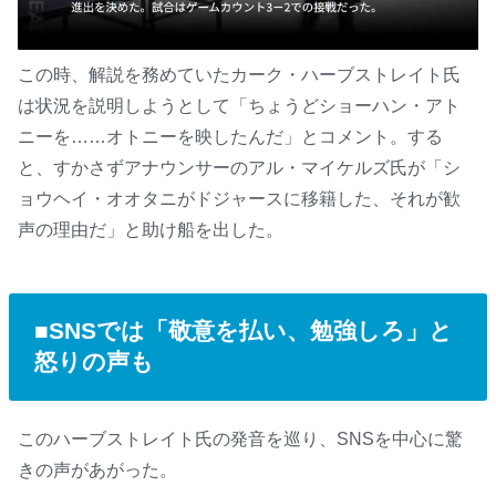
この時、解説を務めていたカーク・ハーブストレイト氏
は状況を説明しようとして「ちょうどショーハン・アト
M
u
ニーを……オトニーを映したんだ」とコメント。する
t
と、すかさずアナウンサーのアル・マイケルズ氏が「シ
e
ョウヘイ・オオタニがドジャースに移籍した、それが歓
声の理由だ」と助け船を出した。
■SNSでは「敬意を払い、勉強しろ」と
怒りの声も
このハーブストレイト氏の発音を巡り、SNSを中心に驚
きの声があがった。