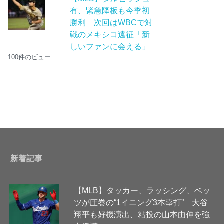
有、緊急降板も今季初
勝利 次回はWBCで対
戦のメキシコ遠征「新
しいファンに会える」
100件のビュー
新着記事
【MLB】タッカー、ラッシング、ベッ
ツが圧巻の“1イニング3本塁打” 大谷
翔平も好機演出、粘投の山本由伸を強