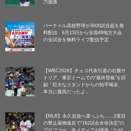
力援護
バーチャル高校野球が3000試合超を無
料配信 6月13日から全国49地方大会
の全試合を無料ライブ配信予定
【WBC2026】チェコ代表引退の右腕サ
トリア、東京ドームでの“最終登板”を回
顧「巨大なスタンドからの拍手喝采、
本当に最高だったよ」
【MLB】永久追放へ崖っぷち……2度目
の禁止薬物違反で“162試合全休決定”の
プロファー 米メディアが議論「なぜ