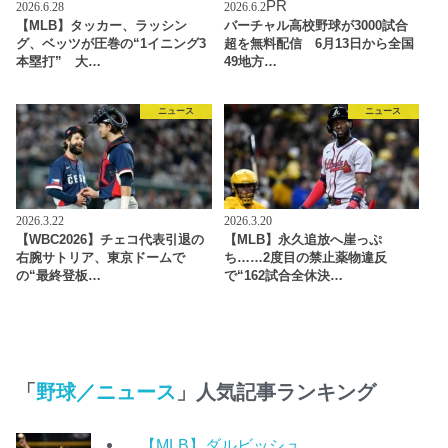
PR
2026.6.28
2026.6.2
【MLB】タッカー、ラッシン
バーチャル高校野球が3000試合
グ、ベッツが圧巻の“1イニング3
超を無料配信 6月13日から全国
本塁打” 大…
49地方…
ニュース
ニュース
2026.3.22
2026.3.20
【WBC2026】チェコ代表引退の
【MLB】永久追放へ崖っぷ
右腕サトリア、東京ドームで
ち……2度目の禁止薬物違反
の“最終登板…
で“162試合全休決…
「
野球／ニュース
」人気記事ランキング
【MLB】ダルビッシュ