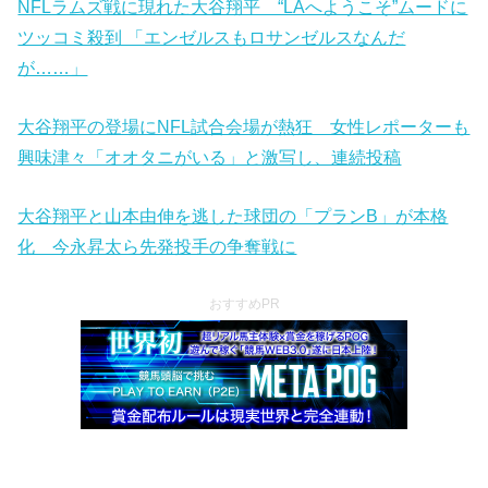
NFLラムズ戦に現れた大谷翔平 “LAへようこそ”ムードに
ツッコミ殺到 「エンゼルスもロサンゼルスなんだ
が……」
大谷翔平の登場にNFL試合会場が熱狂 女性レポーターも
興味津々「オオタニがいる」と激写し、連続投稿
大谷翔平と山本由伸を逃した球団の「プランB」が本格
化 今永昇太ら先発投手の争奪戦に
おすすめPR