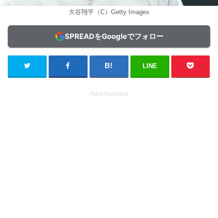
大谷翔平（C）Getty Images
SPREADをGoogleでフォロー
LINE
Advertisement