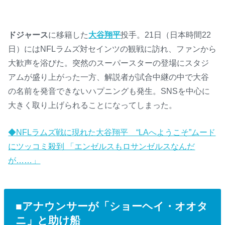
ドジャース
に移籍した
大谷翔平
投手。21日（日本時間22
日）にはNFLラムズ対セインツの観戦に訪れ、ファンから
大歓声を浴びた。突然のスーパースターの登場にスタジ
アムが盛り上がった一方、解説者が試合中継の中で大谷
の名前を発音できないハプニングも発生。SNSを中心に
大きく取り上げられることになってしまった。
◆NFLラムズ戦に現れた大谷翔平 “LAへようこそ”ムード
にツッコミ殺到 「エンゼルスもロサンゼルスなんだ
が……」
■アナウンサーが「ショーヘイ・オオタ
ニ」と助け船