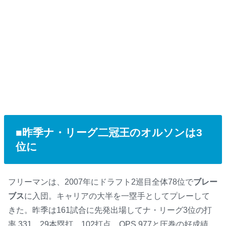
■昨季ナ・リーグ二冠王のオルソンは3
位に
フリーマンは、2007年にドラフト2巡目全体78位で
ブレー
ブス
に入団。キャリアの大半を一塁手としてプレーして
きた。昨季は161試合に先発出場してナ・リーグ3位の打
率.331、29本塁打、102打点、OPS.977と圧巻の好成績。