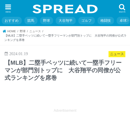
menu
search
おすすめ
競馬
野球
大谷翔平
ゴルフ
格闘技
卓球
HOME
野球
ニュース
【MLB】二塁手ベッツに続いて一塁手フリーマンが部門別トップに 大谷翔平の同僚が公式ラ
ンキングを席巻
2024.01.19
ニュース
【MLB】二塁手ベッツに続いて一塁手フリー
マンが部門別トップに 大谷翔平の同僚が公
式ランキングを席巻
Advertisement