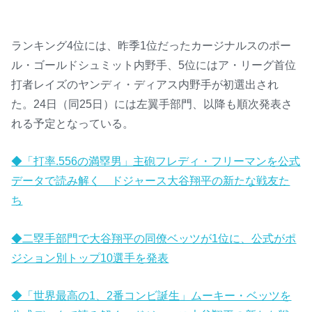
ランキング4位には、昨季1位だったカージナルスのポー
ル・ゴールドシュミット内野手、5位にはア・リーグ首位
打者レイズのヤンディ・ディアス内野手が初選出され
た。24日（同25日）には左翼手部門、以降も順次発表さ
れる予定となっている。
◆「打率.556の満塁男」主砲フレディ・フリーマンを公式
データで読み解く ドジャース大谷翔平の新たな戦友た
ち
◆二塁手部門で大谷翔平の同僚ベッツが1位に、公式がポ
ジション別トップ10選手を発表
◆「世界最高の1、2番コンビ誕生」ムーキー・ベッツを