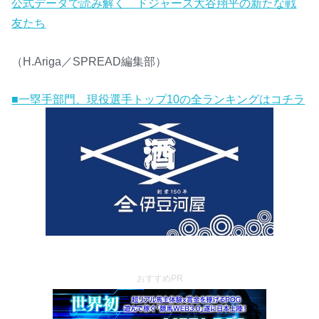
公式データで読み解く ドジャース大谷翔平の新たな戦
友たち
（H.Ariga／SPREAD編集部）
■一塁手部門、現役選手トップ10の全ランキングはコチラ
おすすめPR