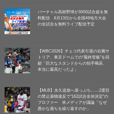
バーチャル高校野球が3000試合超を無
料配信 6月13日から全国49地方大会
の全試合を無料ライブ配信予定
【WBC2026】チェコ代表引退の右腕サ
トリア、東京ドームでの“最終登板”を回
顧「巨大なスタンドからの拍手喝采、
本当に最高だったよ」
【MLB】永久追放へ崖っぷち……2度目
の禁止薬物違反で“162試合全休決定”の
プロファー 米メディアが議論「なぜ
愚かな過ちを繰り返すのか」