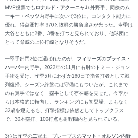
MVP投票でも
ロナルド・アクーニャJr.
外野手、同僚の
ム
ーキー・ベッツ
内野手に次いで3位に。コンタクト能力に
優れ、得点圏打率.370と抜群の勝負強さが光った。今季は
大谷とともに2番、3番を打つと見られており、他球団に
とって脅威の上位打線となりそうだ。
一塁手部門2位に選ばれたのが、
フィリーズ
の
ブライス・
ハーパー
内野手。2022年の11月に右肘のトミー・ジョン
手術を受け、昨季5月にわずか160日で指名打者として戦
列復帰。シーズン終盤には守備にもついたが、これまで
の右翼手ではなく一塁手として存在感を見せた。今季か
らは本格的に転向し、ランキングにも初登場。まもなく
32歳を迎えるも、打撃指標は依然としてトップクラス
で、30本塁打、100打点も射程圏内と見られている。
3位は昨季の二冠王、ブレーブスの
マット・オルソン
内野