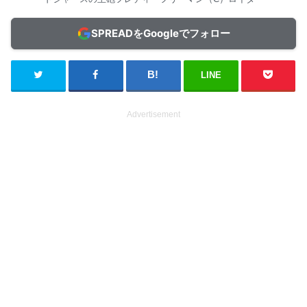
SPREADをGoogleでフォロー
LINE
Advertisement