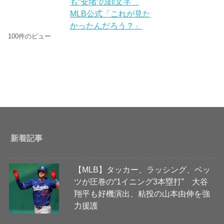
も“安堵”の顔文字
MLB公式「これが見た
かったんだろう？」
100件のビュー
新着記事
【MLB】タッカー、ラッシング、ベッ
ツが圧巻の“1イニング3本塁打” 大谷
翔平も好機演出、粘投の山本由伸を強
力援護