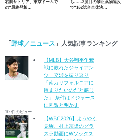
右腕サトリア、東京ドームで
ち……2度目の禁止薬物違反
の“最終登板…
で“162試合全休決…
「
野球／ニュース
」人気記事ランキング
【MLB】大谷翔平争奪
戦に敗れたジャイアン
ツ 交渉を振り返り
「南カリフォルニアに
留まりたいのだと感じ
た」 条件はドジャース
に匹敵と明かす
100件のビュー
【WBC2026】ようやく
覚醒、村上宗隆のグラ
スラ動画にWソックス