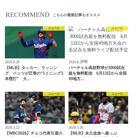
RECOMMEND
こちらの最新記事もオススメ
ニュース
ニュース
PR
2026.6.28
2026.6.2
【MLB】タッカー、ラッシン
バーチャル高校野球が3000試合
グ、ベッツが圧巻の“1イニング3
超を無料配信 6月13日から全国
本塁打” 大…
49地方…
ニュース
ニュース
2026.3.22
2026.3.20
【WBC2026】チェコ代表引退の
【MLB】永久追放へ崖っぷ