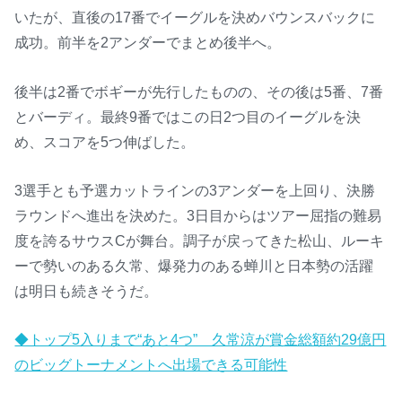
いたが、直後の17番でイーグルを決めバウンスバックに
成功。前半を2アンダーでまとめ後半へ。
後半は2番でボギーが先行したものの、その後は5番、7番
とバーディ。最終9番ではこの日2つ目のイーグルを決
め、スコアを5つ伸ばした。
3選手とも予選カットラインの3アンダーを上回り、決勝
ラウンドへ進出を決めた。3日目からはツアー屈指の難易
度を誇るサウスCが舞台。調子が戻ってきた松山、ルーキ
ーで勢いのある久常、爆発力のある蝉川と日本勢の活躍
は明日も続きそうだ。
◆トップ5入りまで“あと4つ” 久常涼が賞金総額約29億円
のビッグトーナメントへ出場できる可能性