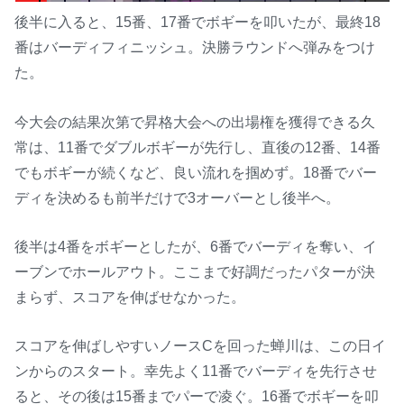
む」男子エース対決の智和は
後半に入ると、15番、17番でボギーを叩いたが、最終18
「そのままいくだけ」【WTTチ
番はバーディフィニッシュ。決勝ラウンドへ弾みをつけ
ャンピオンズ横浜2026】
た。
今大会の結果次第で昇格大会への出場権を獲得できる久
常は、11番でダブルボギーが先行し、直後の12番、14番
でもボギーが続くなど、良い流れを掴めず。18番でバー
ディを決めるも前半だけで3オーバーとし後半へ。
後半は4番をボギーとしたが、6番でバーディを奪い、イ
ーブンでホールアウト。ここまで好調だったパターが決
まらず、スコアを伸ばせなかった。
スコアを伸ばしやすいノースCを回った蝉川は、この日イ
ンからのスタート。幸先よく11番でバーディを先行させ
ると、その後は15番までパーで凌ぐ。16番でボギーを叩