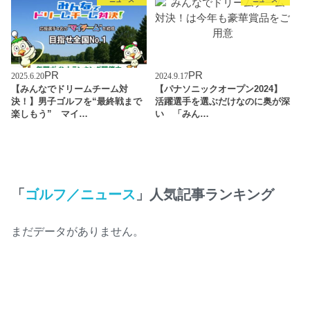
ニュース
ニュース
PR
PR
2025.6.20
2024.9.17
【みんなでドリームチーム対
【パナソニックオープン2024】
決！】男子ゴルフを“最終戦まで
活躍選手を選ぶだけなのに奥が深
楽しもう” マイ…
い 「みん…
「
ゴルフ／ニュース
」人気記事ランキング
まだデータがありません。