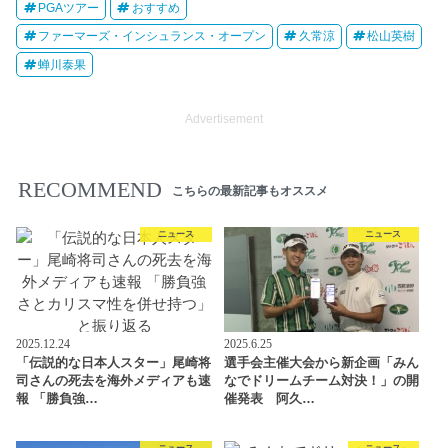
PGAツアー
おすすめ
ファーマーズ・インシュランス・オープン
久常涼
松山英樹
蝉川泰果
Advertisement
RECOMMEND
こちらの最新記事もオススメ
ニュース
ニュース
2025.12.24
2025.6.25
「伝説的な日本人スター」尾崎将
選手会主催大会から新企画「みん
司さんの死去を海外メディアも速
なでドリームチーム対決！」の開
報 「勝負強…
催発表 阿久…