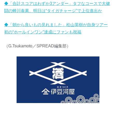
◆「合計スコアはわずか3アンダー」タフなコースで大健
闘の蝉川泰果、明日は“タイガチャージ”で上位進出か
◆「朝から良いもの見れました」松山英樹が自身ツアー
初の“ホールインワン”達成にファンも祝福
（G.Tsukamoto／SPREAD編集部）