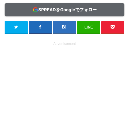
SPREADをGoogleでフォロー
LINE
Advertisement