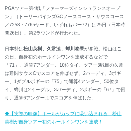
PGAツアー第4戦「ファーマーズインシュランスオープ
ン」（トーリーパインズGCノースコース・サウスコース
／7258・7765ヤード、いずれもパー72）は25日（日本時
間26日）、第2ラウンドが行われた。
日本勢は
松山英樹、久常涼、蝉川泰果
が参戦。松山はこ
の日、自身初のホールインワンを達成するなどで
「71」、通算7アンダー、10位タイ。ツアー3戦目の久常
は難関サウスCでスコアを伸ばせず、2バーディ、3ボギ
ー、1ダブルボギーの「75」で通算4アンダー、50位タ
イ。蝉川は2イーグル、3バーディ、2ボギーの「67」で回
り、通算6アンダーまでスコアを伸ばした。
◆【実際の映像】ボールがカップに吸い込まれる！松山
英樹が自身ツアー初のホールインワンを達成！