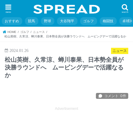
menu
search
おすすめ
競馬
野球
大谷翔平
ゴルフ
格闘技
卓球
HOME
ゴルフ
ニュース
松山英樹、久常涼、蝉川泰果、日本勢全員が決勝ラウンドへ ムービングデーで活躍なるか
2024.01.26
ニュース
松山英樹、久常涼、蝉川泰果、日本勢全員が
決勝ラウンドへ ムービングデーで活躍なる
か
Advertisement