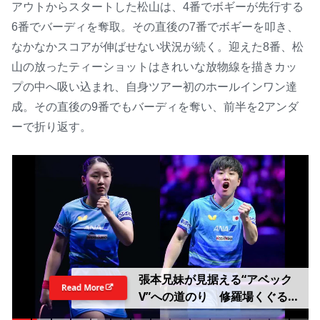
アウトからスタートした松山は、4番でボギーが先行する
6番でバーディを奪取。その直後の7番でボギーを叩き、
なかなかスコアが伸ばせない状況が続く。迎えた8番、松
山の放ったティーショットはきれいな放物線を描きカッ
プの中へ吸い込まれ、自身ツアー初のホールインワン達
成。その直後の9番でもバーディを奪い、前半を2アンダ
ーで折り返す。
張本兄妹が見据える“アベック
Read More
V”への道のり 修羅場くぐる美
和は中国撃破へ「準備して挑