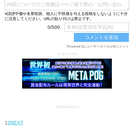
おすすめPR
Advertisement
1
2
NEXT