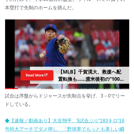
本塁打で先制のホームを踏んだ。
【MLB】千賀滉大、救援へ配
Read More
置転換も……渡米後初の“100マ
イル超え” 指揮官は勝ちパタ
ーンでの起用を明言「終盤を任
試合は序盤からドジャースが先制点を挙げ、3－0でリー
せる投手として通用する」
ドしている。
◆【速報／動画あり】大谷翔平、5試合ぶり“183キロ”16
号特大アーチでダメ押し 「野球界でもっとも美しい瞬