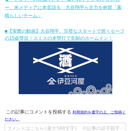
ー、米メディアに本音語る 大谷翔平ら主力を称賛「素
晴らしいチーム」
■【実際の動画】大谷翔平、完璧なスタートで悠々セーフ
の15盗塁目！スミスの本塁打で先制のホームイン！