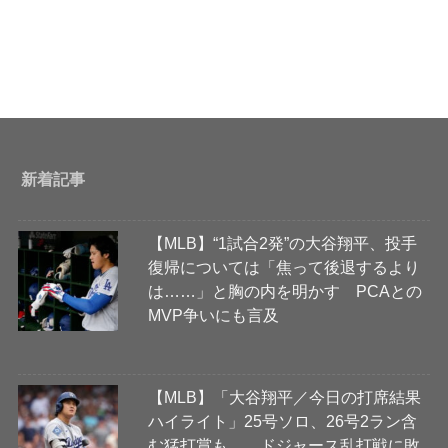
新着記事
【MLB】“1試合2発”の大谷翔平、投手
復帰については「焦って後退するより
は……」と胸の内を明かす PCAとの
MVP争いにも言及
【MLB】「大谷翔平／今日の打席結果
ハイライト」25号ソロ、26号2ラン含
む猛打賞も……ドジャース乱打戦に敗