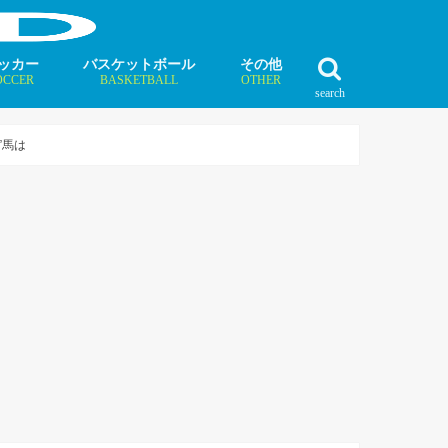
ッカー
バスケットボール
その他
OCCER
BASKETBALL
OTHER
search
最新記事
最新記事
最新記事
最新記事
最新記事
最新記事
最新記事
最新記事
最新記事
ュース
ラム
ンタビュー
ニュース
コラム
インタビュー
ボクシング
ラグビー
テニス
モータースポーツ
ダンス
フィギュアスケート
水泳
陸上競技
その他競技
”馬は