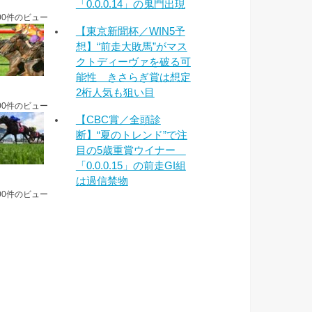
「0.0.0.14」の鬼門出現
00件のビュー
【東京新聞杯／WIN5予
想】“前走大敗馬”がマス
クトディーヴァを破る可
能性 きさらぎ賞は想定
2桁人気も狙い目
00件のビュー
【CBC賞／全頭診
断】“夏のトレンド”で注
目の5歳重賞ウイナー
「0.0.0.15」の前走GI組
は過信禁物
00件のビュー