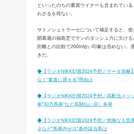
といったのちの重賞ウイナーも含まれている。
わざるを得ない。
サトノシュトラーセについて補足すると、使
開幕週の福島芝でテンのダッシュ力に欠ける点
距離との比較で200m短い印象は否めない
きだ。
◆【ラジオNIKKEI賞2024予想／データ
なく“素直に買える”理由は
◆【ラジオNIKKEI賞2024予想／高配当メ
単“30万馬券”など高額払い戻し多発
◆【ラジオNIKKEI賞2024予想／危険な人気
タなど“馬券内ゼロ”条件該当馬は