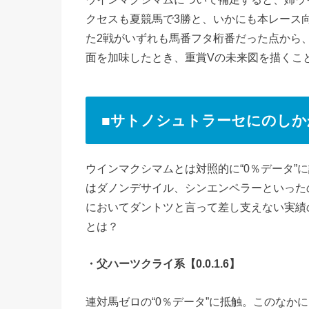
クセスも夏競馬で3勝と、いかにも本レース
た2戦がいずれも馬番フタ桁番だった点から
面を加味したとき、重賞Vの未来図を描くこ
■サトノシュトラーセにのしかかる
ウインマクシマムとは対照的に“0％データ”
はダノンデサイル、シンエンペラーといったの
においてダントツと言って差し支えない実績
とは？
・父ハーツクライ系【0.0.1.6】
連対馬ゼロの“0％データ”に抵触。このなか