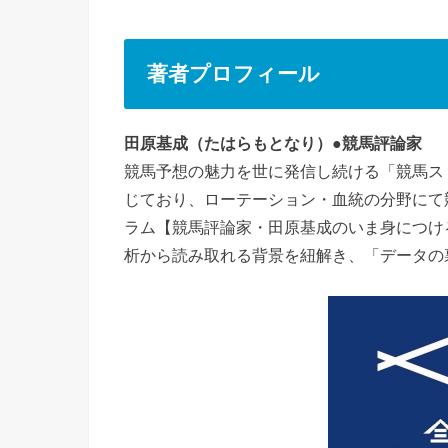
著者プロフィール
田原基成（たはらもとなり）●競馬評論家
競馬予想の魅力を世に発信し続ける「競馬ス
じており、ローテーション・血統の分野にて競
ラム【競馬評論家・田原基成のいま身につける
析から読み取れる背景を紐解き、「データの