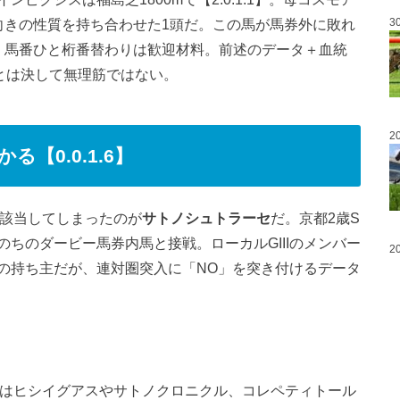
向きの性質を持ち合わせた1頭だ。この馬が馬券外に敗れ
3
、馬番ひと桁番替わりは歓迎材料。前述のデータ＋血統
とは決して無理筋ではない。
2
【0.0.1.6】
に該当してしまったのが
サトノシュトラーセ
だ。京都2歳S
ちのダービー馬券内馬と接戦。ローカルGIIIのメンバー
2
の持ち主だが、連対圏突入に「NO」を突き付けるデータ
にはヒシイグアスやサトノクロニクル、コレペティトール