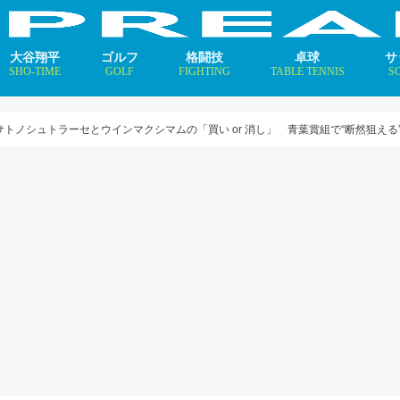
大谷翔平
ゴルフ
格闘技
卓球
サ
SHO-TIME
GOLF
FIGHTING
TABLE TENNIS
S
支えるメソッド×AI
ニュース
コラム
インタビュー
ニュース
コラム
平野美宇 プロフィール／
早田ひな プロフィール／
張本美和 プロフィール／
伊藤美誠 プロフィール／
大藤沙月 プロフィール／
長﨑美柚 プロフィール／
木原美悠 プロフィール／
張本智和 プロフィール／
戸上隼輔 プロフィール／
ニ
コ
イ
】サトノシュトラーセとウインマクシマムの「買い or 消し」 青葉賞組で“断然狙える