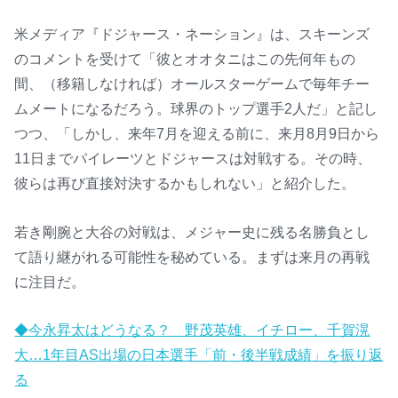
米メディア『ドジャース・ネーション』は、スキーンズ
のコメントを受けて「彼とオオタニはこの先何年もの
間、（移籍しなければ）オールスターゲームで毎年チー
ムメートになるだろう。球界のトップ選手2人だ」と記し
つつ、「しかし、来年7月を迎える前に、来月8月9日から
11日までパイレーツとドジャースは対戦する。その時、
彼らは再び直接対決するかもしれない」と紹介した。
若き剛腕と大谷の対戦は、メジャー史に残る名勝負とし
て語り継がれる可能性を秘めている。まずは来月の再戦
に注目だ。
◆今永昇太はどうなる？ 野茂英雄、イチロー、千賀滉
大…1年目AS出場の日本選手「前・後半戦成績」を振り返
る