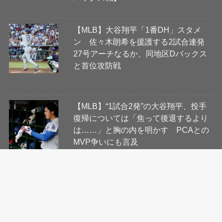
【MLB】大谷翔平「1番DH」スタメ
ン 佐々木朗希を援護する2試合連発
27号アーチなるか、同地区Dバックス
と首位攻防戦
【MLB】“1試合2発”の大谷翔平、投手
復帰については「焦って後退するより
は……」と胸の内を明かす PCAとの
MVP争いにも言及
会社概要
コンテンツ制作・編集ポリシー
ニュース提供先について
利用規約
プライバシーポリシー
Cookie等ガイドライン