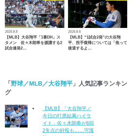
2026.8.8
2026.8.6
【MLB】大谷翔平「1番DH」ス
【MLB】“1試合2発”の大谷翔
タメン 佐々木朗希を援護する2
平、投手復帰については「焦って
試合連発2…
後退するよ…
「
野球／MLB／大谷翔平
」人気記事ランキン
グ
【MLB】「大谷翔平／
今日の打席結果ハイラ
イト」佐々木朗希が6回
2失点の好投も……守護