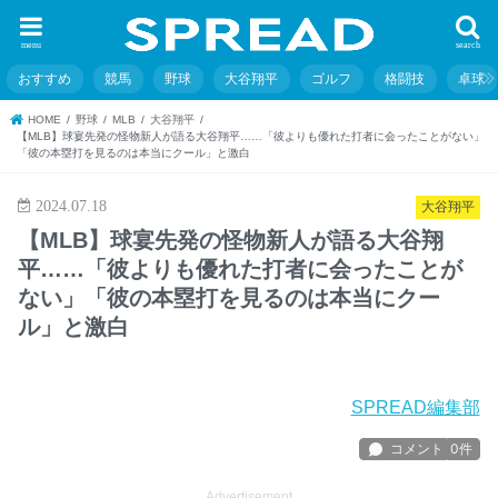
menu
search
おすすめ
競馬
野球
大谷翔平
ゴルフ
格闘技
卓球
HOME
野球
MLB
大谷翔平
【MLB】球宴先発の怪物新人が語る大谷翔平……「彼よりも優れた打者に会ったことがない」
「彼の本塁打を見るのは本当にクール」と激白
2024.07.18
大谷翔平
【MLB】球宴先発の怪物新人が語る大谷翔
平……「彼よりも優れた打者に会ったことが
ない」「彼の本塁打を見るのは本当にクー
ル」と激白
SPREAD編集部
Advertisement