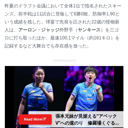
昨夏のドラフト会議において全体1位で指名されたスキー
ンズ。前半戦は11試合に登板して6勝0敗、防御率1.90と
いう成績を残した。球宴で先発を託された22歳の怪物新
人は、
アーロン・ジャッジ
外野手（
ヤンキース
）を三ゴ
ロに打ち取ったほか、最速100.1マイル（約161キロ）を
記録するなど大舞台でも存在感を放った。
Advertisement
張本兄妹が見据える“アベック
Read More
V”への道のり 修羅場くぐる美