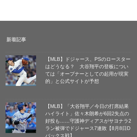
新着記事
【MLB】ドジャース、PSのロースター
はどうなる？ 大谷翔平の登板につい
ては「オープナーとしての起用が現実
的」と公式サイトが予想
【MLB】「大谷翔平／今日の打席結果
ハイライト」佐々木朗希が6回2失点の
好投も……守護神ディアスがサヨナラ2
ラン被弾でドジャース7連敗【8月8日D
バックス戦】