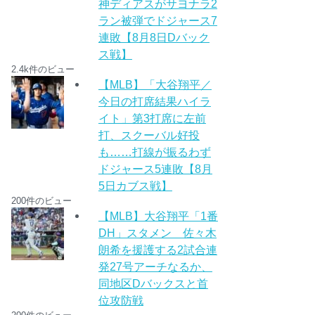
神ディアスがサヨナラ2
ラン被弾でドジャース7
連敗【8月8日Dバック
ス戦】
2.4k件のビュー
【MLB】「大谷翔平／
今日の打席結果ハイラ
イト」第3打席に左前
打、スクーバル好投
も……打線が振るわず
ドジャース5連敗【8月
5日カブス戦】
200件のビュー
【MLB】大谷翔平「1番
DH」スタメン 佐々木
朗希を援護する2試合連
発27号アーチなるか、
同地区Dバックスと首
位攻防戦