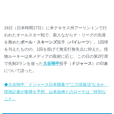
16日（日本時間17日）に米テキサス州アーリントンで行
われたオールスター戦で、新人ながらナ・リーグの先発
を務めた
ポール・スキーンズ
投手（
パイレーツ
）。1四球
を与えたものの、1回を投げて無安打無失点に抑えた。怪
物ルーキーは米メディアの取材に応じ、この日の第2打席
で先制3ランを放った
大谷翔平
投手（
ドジャース
）の印象
について語った。
◆大谷翔平、ドジャース日本開幕で“二刀流復活”なるか
現地記者が復帰を予想、山本由伸とのローテは「特別な
こと」