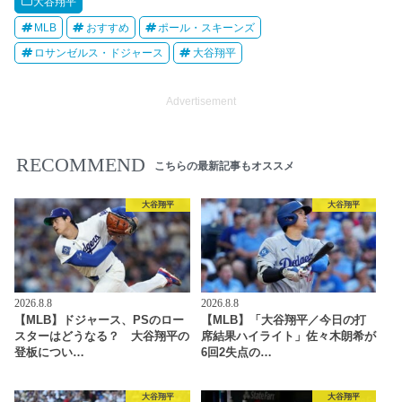
大谷翔平
MLB
おすすめ
ポール・スキーンズ
ロサンゼルス・ドジャース
大谷翔平
Advertisement
RECOMMEND
こちらの最新記事もオススメ
大谷翔平
大谷翔平
2026.8.8
2026.8.8
【MLB】ドジャース、PSのロー
【MLB】「大谷翔平／今日の打
スターはどうなる？ 大谷翔平の
席結果ハイライト」佐々木朗希が
登板につい…
6回2失点の…
大谷翔平
大谷翔平