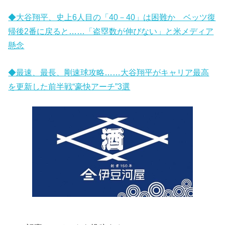
◆大谷翔平、史上6人目の「40－40」は困難か ベッツ復
帰後2番に戻ると……「盗塁数が伸びない」と米メディア
懸念
◆最速、最長、剛速球攻略……大谷翔平がキャリア最高
を更新した前半戦“豪快アーチ”3選