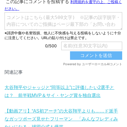
関連記事
大谷翔平やジャッジと“同等以上”に評価したい2選手と
は？ 前半戦MVP＆サイ・ヤング賞を独自選出
【動画アリ】“AS初アーチ”の大谷翔平よりも……ド派手
なガッツポーズ見せたフリーマン 「みんなフレディみ
たいになる」球団公式も爆笑