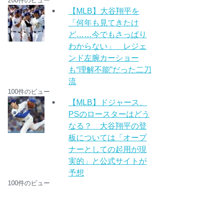
200件のビュー
【MLB】大谷翔平を
「何年も見てきたけ
ど……今でもさっぱり
わからない」 レジェ
ンド左腕カーショー
も“理解不能”だった二刀
流
100件のビュー
【MLB】ドジャース、
PSのロースターはどう
なる？ 大谷翔平の登
板については「オープ
ナーとしての起用が現
実的」と公式サイトが
予想
100件のビュー