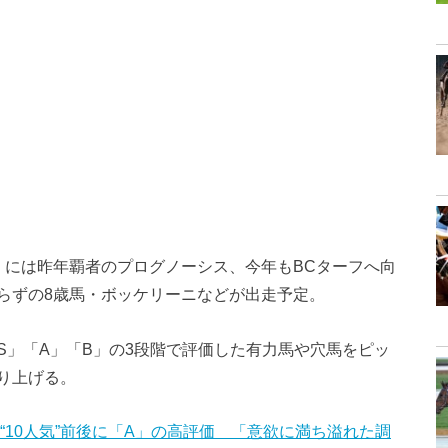
00m）には昨年覇者のプログノーシス、今年もBCターフへ向
らずの8歳馬・ボッケリーニなどが出走予定。
S」「A」「B」の3段階で評価した有力馬や穴馬をピッ
り上げる。
“10人気”前後に「A」の高評価 「意欲に満ち溢れた調