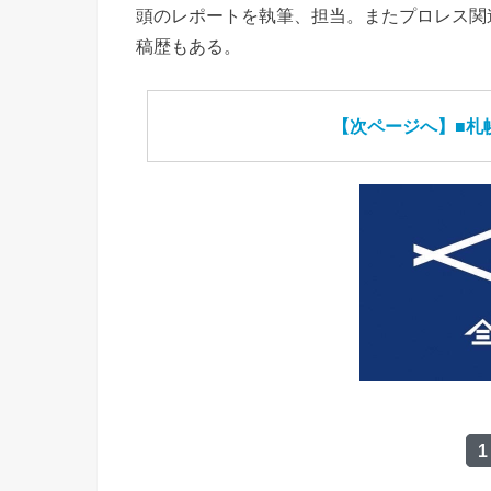
頭のレポートを執筆、担当。またプロレス関
稿歴もある。
【次ページへ】■札幌
1