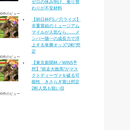
ゼロの休み明け、乗り替
わりが不安材料
00件のビュー
【朝日杯FS／穴ライズ】
非重賞組のミュージアム
マイルが人気なら……メ
ンバー随一の成長力で浮
上する単勝オッズ“2桁”想
定
00件のビュー
【東京新聞杯／WIN5予
想】“前走大敗馬”がマス
クトディーヴァを破る可
能性 きさらぎ賞は想定
2桁人気も狙い目
00件のビュー