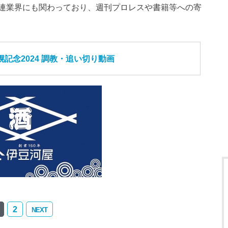
連業界にも関わっており、週刊プロレスや書籍等への寄
記念2024 調教・追い切り動画
2
NEXT