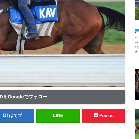
ADをGoogleでフォロー
はてブ
LINE
Pocket