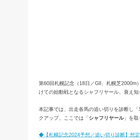
第60回札幌記念（18日／GII、札幌芝20
けての始動戦となるシャフリヤール、衰え知
本記事では、出走各馬の追い切りを診断し「
クアップ。ここでは「
シャフリヤール
」を取
◆【札幌記念2024予想／追い切り診断】想定