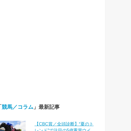
「
競馬／コラム
」最新記事
【CBC賞／全頭診断】“夏のト
レンド”で注目の5歳重賞ウイ