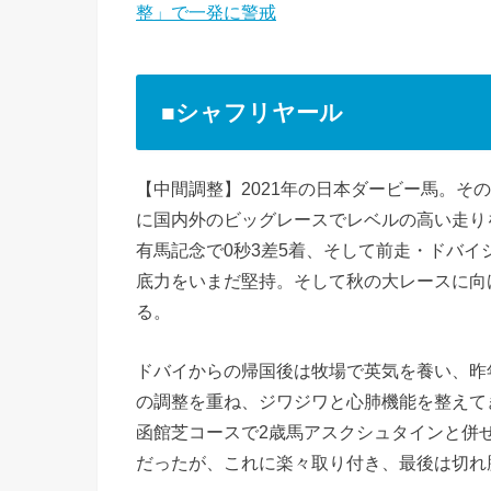
整」で一発に警戒
■シャフリヤール
【中間調整】2021年の日本ダービー馬。そ
に国内外のビッグレースでレベルの高い走りを
有馬記念で0秒3差5着、そして前走・ドバイ
底力をいまだ堅持。そして秋の大レースに向
る。
ドバイからの帰国後は牧場で英気を養い、昨年
の調整を重ね、ジワジワと心肺機能を整えて
函館芝コースで2歳馬アスクシュタインと併
だったが、これに楽々取り付き、最後は切れ