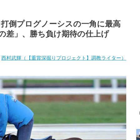
】打倒プログノーシスの一角に最高
泥の差」、勝ち負け期待の仕上げ
西村武輝（【重賞深掘りプロジェクト】調教ライター）