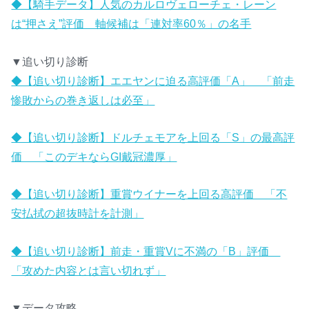
◆【騎手データ】人気のカルロヴェローチェ・レーン
は“押さえ”評価 軸候補は「連対率60％」の名手
▼追い切り診断
◆【追い切り診断】エエヤンに迫る高評価「A」 「前走
惨敗からの巻き返しは必至」
◆【追い切り診断】ドルチェモアを上回る「S」の最高評
価 「このデキならGI戴冠濃厚」
◆【追い切り診断】重賞ウイナーを上回る高評価 「不
安払拭の超抜時計を計測」
◆【追い切り診断】前走・重賞Vに不満の「B」評価
「攻めた内容とは言い切れず」
▼データ攻略