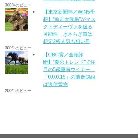
300件のビュー
【東京新聞杯／WIN5予
想】“前走大敗馬”がマス
クトディーヴァを破る
可能性 きさらぎ賞は
想定2桁人気も狙い目
300件のビュー
【CBC賞／全頭診
断】“夏のトレンド”で注
目の5歳重賞ウイナー
「0.0.0.15」の前走GI組
は過信禁物
200件のビュー