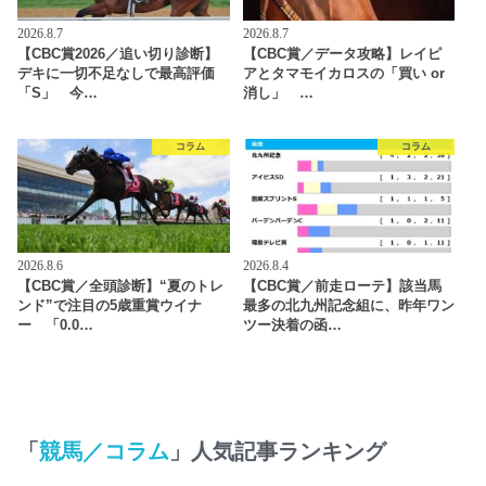
2026.8.7
2026.8.7
【CBC賞2026／追い切り診断】
【CBC賞／データ攻略】レイピ
デキに一切不足なしで最高評価
アとタマモイカロスの「買い or
「S」 今…
消し」 …
コラム
コラム
2026.8.6
2026.8.4
【CBC賞／全頭診断】“夏のトレ
【CBC賞／前走ローテ】該当馬
ンド”で注目の5歳重賞ウイナ
最多の北九州記念組に、昨年ワン
ー 「0.0…
ツー決着の函…
「
競馬／コラム
」人気記事ランキング