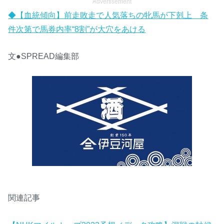
Advertisement
◆【血統傾向】前走敗走で人気落ちの牝馬が下剋上 条
件次第で馬券内率“8割”が大穴をあける
文●SPREAD編集部
関連記事