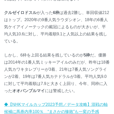
クルゼイロドスル
が入った
6枠
は過去2勝し、単回収値212
はトップ。2020年の9番人気ラウダシオン、18年の6番人
気ケイアイノーテックの戴冠によるものが大きいが、平
均人気10.6に対し、平均着順9.1と人気以上の結果を残し
ている。
しかし、6枠を上回る結果を残しているのが
5枠
だ。優勝
は2014年の1番人気ミッキーアイルのみだが、昨年は18番
人気カワキタレブリーが3着、21年は7番人気ソングライ
ンが2着、19年は7番人気カテドラルが3着。平均人気9.0
に対して平均着順は7.9と大きく上回り、今年、同枠に入
った
オオバンブルマイ
には警戒したい。
◆【NHKマイルカップ2023予想／データ攻略】混戦の軸
候補に馬券内率100％ “まさかの惨敗”も一変の予感