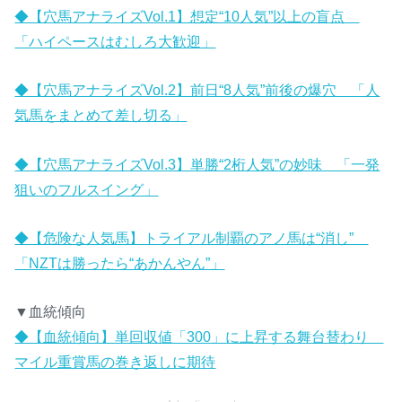
◆【穴馬アナライズVol.1】想定“10人気”以上の盲点
「ハイペースはむしろ大歓迎」
◆【穴馬アナライズVol.2】前日“8人気”前後の爆穴 「人
気馬をまとめて差し切る」
◆【穴馬アナライズVol.3】単勝“2桁人気”の妙味 「一発
狙いのフルスイング」
◆【危険な人気馬】トライアル制覇のアノ馬は“消し”
「NZTは勝ったら“あかんやん”」
▼血統傾向
◆【血統傾向】単回収値「300」に上昇する舞台替わり
マイル重賞馬の巻き返しに期待