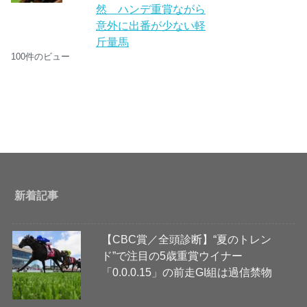
然 ハンデ重賞ながら
意外に出番が少ない軽
斤量馬
100件のビュー
新着記事
【CBC賞／全頭診断】“夏のトレン
ド”で注目の5歳重賞ウイナー
「0.0.0.15」の前走GI組は過信禁物