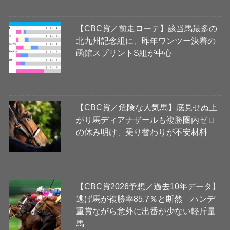
【CBC賞／前走ローテ】該当馬最多の
北九州記念組に、昨年ワンツー決着の
函館スプリントS組が中心
【CBC賞／危険な人気馬】底見せぬ上
がり馬ディアナザールも複勝圏内ゼロ
の休み明け、乗り替わりが不安材料
【CBC賞2026予想／過去10年データ】
逃げ馬が複勝率85.7％と断然 ハンデ
重賞ながら意外に出番が少ない軽斤量
馬