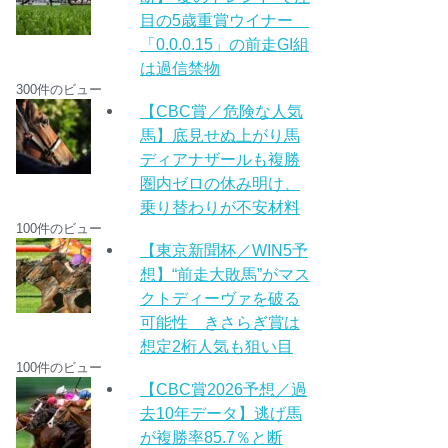
目の5歳重賞ウイナー
「0.0.0.15」の前走GI組
は過信禁物
300件のビュー
【CBC賞／危険な人気
馬】底見せぬ上がり馬
ディアナザールも複勝
圏内ゼロの休み明け、
乗り替わりが不安材料
100件のビュー
【東京新聞杯／WIN5予
想】“前走大敗馬”がマス
クトディーヴァを破る
可能性 きさらぎ賞は
想定2桁人気も狙い目
100件のビュー
【CBC賞2026予想／過
去10年データ】逃げ馬
が複勝率85.7％と断