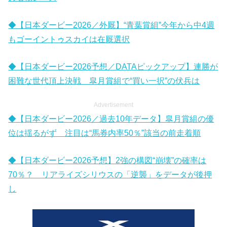
◆【日本ダービー2026／外厩】“青葉賞組”今年から中4週
もゴーイントゥスカイは在厩選択
◆【日本ダービー2026予想／DATAピックアップ】連勝が
困難な世代頂上決戦 皐月賞組で“買い一択”の伏兵は
Advertisement
◆【日本ダービー2026／過去10年データ】皐月賞組の優
位は揺るがず 注目は“馬券内率50％”該当の前走着順
◆【日本ダービー2026予想】2強の構図“崩壊”の確率は
70％？ リアライズシリウスの「逆襲」をデータが後押
し