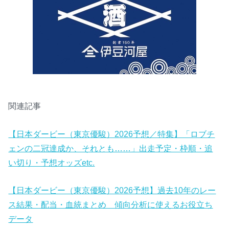
関連記事
【日本ダービー（東京優駿）2026予想／特集】「ロブチ
ェンの二冠達成か、それとも……」出走予定・枠順・追
い切り・予想オッズetc.
【日本ダービー（東京優駿）2026予想】過去10年のレー
ス結果・配当・血統まとめ 傾向分析に使えるお役立ち
データ