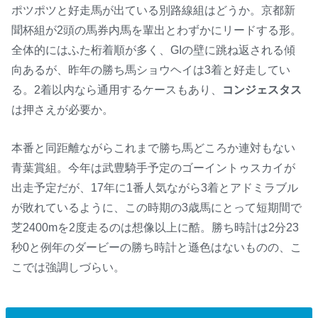
ポツポツと好走馬が出ている別路線組はどうか。京都新
聞杯組が2頭の馬券内馬を輩出とわずかにリードする形。
全体的にはふた桁着順が多く、GIの壁に跳ね返される傾
向あるが、昨年の勝ち馬ショウヘイは3着と好走してい
る。2着以内なら通用するケースもあり、
コンジェスタス
は押さえが必要か。
本番と同距離ながらこれまで勝ち馬どころか連対もない
青葉賞組。今年は武豊騎手予定のゴーイントゥスカイが
出走予定だが、17年に1番人気ながら3着とアドミラブル
が敗れているように、この時期の3歳馬にとって短期間で
芝2400mを2度走るのは想像以上に酷。勝ち時計は2分23
秒0と例年のダービーの勝ち時計と遜色はないものの、こ
こでは強調しづらい。