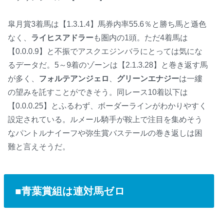
皐月賞3着馬は【1.3.1.4】馬券内率55.6％と勝ち馬と遜色
なく、
ライヒスアドラー
も圏内の1頭。ただ4着馬は
【0.0.0.9】と不振でアスクエジンバラにとっては気にな
るデータだ。5～9着のゾーンは【2.1.3.28】と巻き返す馬
が多く、
フォルテアンジェロ
、
グリーンエナジー
は一縷
の望みを託すことができそう。同レース10着以下は
【0.0.0.25】とふるわず、ボーダーラインがわかりやすく
設定されている。ルメール騎手が鞍上で注目を集めそう
なパントルナイーフや弥生賞バステールの巻き返しは困
難と言えそうだ。
■青葉賞組は連対馬ゼロ