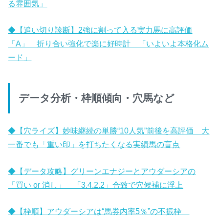
る雰囲気」
◆【追い切り診断】2強に割って入る実力馬に高評価
「A」 折り合い強化で楽に好時計 「いよいよ本格化ム
ード」
データ分析・枠順傾向・穴馬など
◆【穴ライズ】妙味継続の単勝“10人気”前後を高評価 大
一番でも「重い印」を打ちたくなる実績馬の盲点
◆【データ攻略】グリーンエナジーとアウダーシアの
「買い or 消し」 「3.4.2.2」合致で穴候補に浮上
◆【枠順】アウダーシアは“馬券内率5％”の不振枠