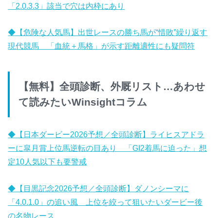
「2.0.3.3」該当で穴は内枠にあり
◆【危険な人気馬】出世レースの勝ち馬が“惜敗”繰り返す
現代競馬 「血統＋馬格」が示す距離適性にも疑問符
【無料】全頭診断、外厩リスト…あわせ
て読みたいWinsightコラム
◆【日本ダービー2026予想／全頭診断】ライヒスアドラ
ーに皐月賞上位馬逆転の目あり 「GI2着馬に迫った」想
定10人気以下も要警戒
◆【目黒記念2026予想／全頭診断】ダノンシーマに
「4.0.1.0」の追い風 上位を絞って狙いたいダービー後
の名物レース