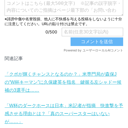
関連記事
「クボが輝くチャンスとなるのか？」米専門局が森保J
の“W杯キーマン”に久保建英を指名 鍵握る左シャドー候
補の3選手は……
「W杯のダークホースは日本」米記者が指摘 快進撃を予
感させる理由とは？「真のスーパースターはいない
が……」