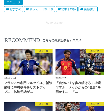
ニュース
おすすめ
サッカー日本代表
北中米W杯
後藤啓介
Advertisement
RECOMMEND
こちらの最新記事もオススメ
ニュース
ニュース
2026.7.24
2026.7.23
フランスの名門マルセイユ、補強
「自分の道を歩み続けろ」19歳
候補に中村敬斗をリストアッ
ヤマル、メッシからの“金言”を
プ……仏地元紙が…
明かす……「…
ニュース
ニュース