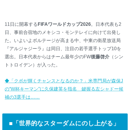
11日に開幕する
FIFAワールドカップ2026
。日本代表も2
日、事前合宿地のメキシコ・モンテレイに向けて出発し
た。いよいよボルテージが高まる中、中東の衛星放送局
『アルジャジーラ』は同日、注目の若手選手トップ10を
選出。日本代表からはチーム最年少のFW
後藤啓介
（シン
トトロイデン）が入った。
◆「クボが輝くチャンスとなるのか？」米専門局が森保J
の“W杯キーマン”に久保建英を指名 鍵握る左シャドー候
補の3選手は……
■「世界的なスターダムにのし上がる」