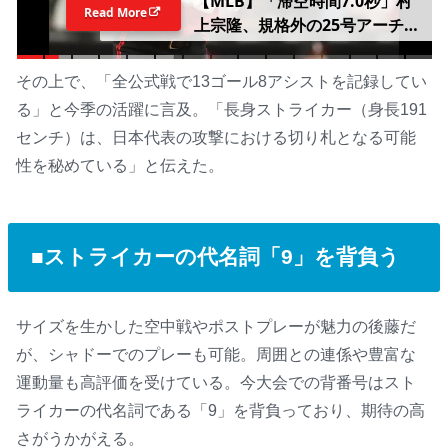
【MLB】「滞空時間7.0秒」村
Read More
上宗隆、規格外の25号アーチ
は“今季わずか5人のみ”計測
「非常に速く、非常に強い本塁
その上で、「全公式戦で13ゴール8アシストを記録してい
打」 公式データ部門が分析
る」と今季の活躍に言及。「長身ストライカー（身長191
センチ）は、日本代表の攻撃における切り札となる可能
性を秘めている」と伝えた。
■ストライカーの代名詞「9」を背負う
サイズを生かした空中戦やポストプレーが魅力の後藤だ
が、シャドーでのプレーも可能。周囲との連係や豊富な
運動量も高評価を受けている。今大会での背番号はスト
ライカーの代名詞である「9」を背負っており、期待の高
さがうかがえる。