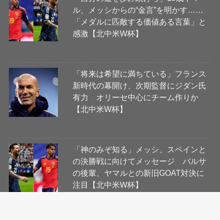
ル、メッシからの“金言”を明かす……
「メダルに匹敵する価値ある言葉」と
感激【北中米W杯】
「将来は希望に満ちている」フランス
新時代の幕開け、次期監督にジダン氏
有力 オリーセ中心にチーム作りか
【北中米W杯】
「神のみぞ知る」メッシ、スペインと
の決勝戦に向けてメッセージ バルサ
の後輩、ヤマルとの新旧GOAT対決に
注目【北中米W杯】