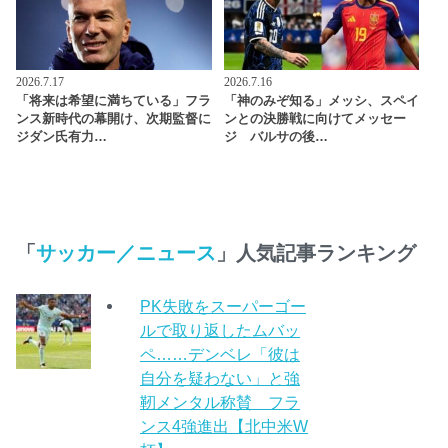
2026.7.17
2026.7.16
「将来は希望に満ちている」フラ
「神のみぞ知る」メッシ、スペイ
ンス新時代の幕開け、次期監督に
ンとの決勝戦に向けてメッセー
ジダン氏有力…
ジ バルサの後…
「
サッカー／ニュース
」人気記事ランキング
PK失敗をスーパーゴー
ルで取り返したムバッ
ペ……デンベレ「彼は
自分を疑わない」と強
靭メンタル称賛 フラ
ンス4強進出【北中米W