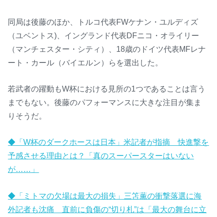
同局は後藤のほか、トルコ代表FWケナン・ユルディズ
（ユベントス)、イングランド代表DFニコ・オライリー
（マンチェスター・シティ）、18歳のドイツ代表MFレナ
ート・カール（バイエルン）らを選出した。
若武者の躍動もW杯における見所の1つであることは言う
までもない。後藤のパフォーマンスに大きな注目が集ま
りそうだ。
◆「W杯のダークホースは日本」米記者が指摘 快進撃を
予感させる理由とは？「真のスーパースターはいない
が……」
◆「ミトマの欠場は最大の損失」三笘薫の衝撃落選に海
外記者も沈痛 直前に負傷の“切り札”は「最大の舞台に立