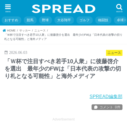
menu
search
おすすめ
競馬
野球
大谷翔平
ゴルフ
格闘技
卓球
HOME
サッカー
ニュース
「Ｗ杯で注目すべき若手10人衆」に後藤啓介を選出 最年少のFWは「日本代表の攻撃の切り
札となる可能性」と海外メディア
2026.06.03
ニュース
「Ｗ杯で注目すべき若手10人衆」に後藤啓介
を選出 最年少のFWは「日本代表の攻撃の切
り札となる可能性」と海外メディア
SPREAD編集部
Advertisement