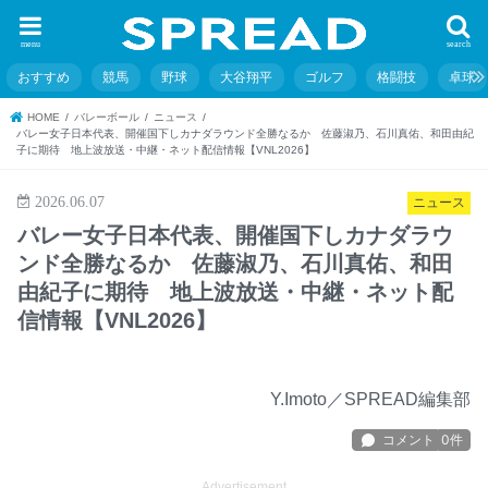
menu
search
おすすめ
競馬
野球
大谷翔平
ゴルフ
格闘技
卓球
HOME
バレーボール
ニュース
バレー女子日本代表、開催国下しカナダラウンド全勝なるか 佐藤淑乃、石川真佑、和田由紀
子に期待 地上波放送・中継・ネット配信情報【VNL2026】
2026.06.07
ニュース
バレー女子日本代表、開催国下しカナダラウ
ンド全勝なるか 佐藤淑乃、石川真佑、和田
由紀子に期待 地上波放送・中継・ネット配
信情報【VNL2026】
Y.Imoto／SPREAD編集部
Advertisement