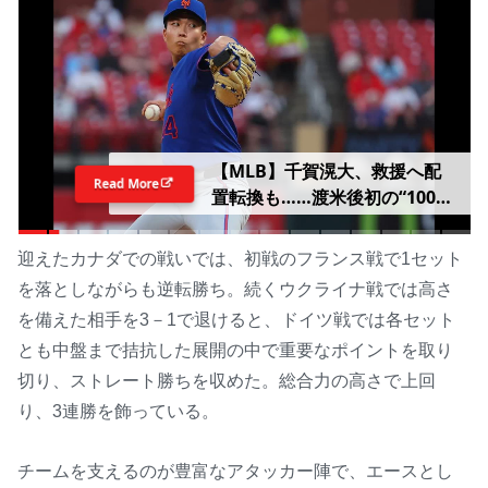
【MLB】千賀滉大、救援へ配
Read More
置転換も……渡米後初の“100マ
イル超え” 指揮官は勝ちパタ
ーンでの起用を明言「終盤を任
迎えたカナダでの戦いでは、初戦のフランス戦で1セット
せる投手として通用する」
を落としながらも逆転勝ち。続くウクライナ戦では高さ
を備えた相手を3－1で退けると、ドイツ戦では各セット
とも中盤まで拮抗した展開の中で重要なポイントを取り
切り、ストレート勝ちを収めた。総合力の高さで上回
り、3連勝を飾っている。
チームを支えるのが豊富なアタッカー陣で、エースとし