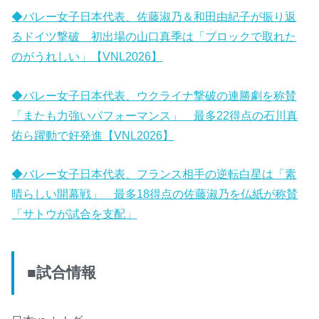
◆バレー女子日本代表、佐藤淑乃＆和田由紀子が振り返
るドイツ撃破 初出場の山口真季は「ブロックで取れた
のがうれしい」【VNL2026】
◆バレー女子日本代表、ウクライナ撃破の連勝劇を称賛
「またも力強いパフォーマンス」 最多22得点の石川真
佑ら躍動で好発進【VNL2026】
◆バレー女子日本代表、フランス相手の逆転白星は「素
晴らしい開幕戦」 最多18得点の佐藤淑乃を仏紙が称賛
「サトウが試合を支配」
■試合情報