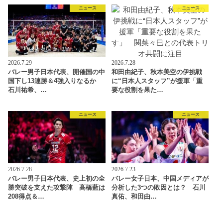
ニュース
ニュース
2026.7.29
2026.7.28
バレー男子日本代表、開催国の中
和田由紀子、秋本美空の伊挑戦
国下し13連勝＆4強入りなるか
に“日本人スタッフ”が援軍「重
石川祐希、…
要な役割を果た…
ニュース
ニュース
2026.7.28
2026.7.23
バレー男子日本代表、史上初の全
バレー女子日本、中国メディアが
勝突破を支えた攻撃陣 髙橋藍は
分析した3つの敗因とは？ 石川
208得点＆…
真佑、和田由…