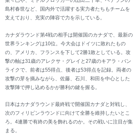
菜々巳や、ミドルブロッカーの山田二千華、ベテランの
島村春世など、国内外で活躍する実力者たちもチームを
支えており、充実の陣容で力を示している。
カナダラウンド第4戦の相手は開催国のカナダで、最新の
世界ランキングは10位。今大会はドイツに敗れたもの
の、アメリカ、フランスを下して2勝1敗としている。攻
撃の軸は31歳のアレクサ・グレイと27歳のキアラ・バン
ライクで、前者は55得点、後者は53得点を記録。両者の
攻撃の芽を摘みながら、佐藤、石川、和田を中心とした
攻撃陣で押し込めるかが勝利の鍵を握る。
日本はカナダラウンド最終戦で開催国カナダと対戦し、
次のフィリピンラウンドに向けて全勝を維持したいとこ
ろ。4連勝で有終の美を飾れるのか。その戦いに注目が集
まる。