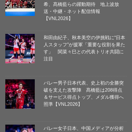
希、髙橋藍らの躍動期待 地上波放
送・中継・ネット配信情報
【VNL2026】
和田由紀子、秋本美空の伊挑戦に“日本
人スタッフ”が援軍「重要な役割を果た
す」 関菜々巳との代表トリオ共闘に
注目
バレー男子日本代表、史上初の全勝突
破を支えた攻撃陣 髙橋藍は208得点
＆サービス得点トップ、メダル獲得へ
照準【VNL2026】
バレー女子日本、中国メディアが分析