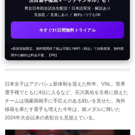
男女日本戦全試合生配信！日本語実況・解説あり
見放題 ／ 見逃しあり ／ 解約いつでもOK
今すぐ31日間無料トライアル
※新規登録限定。無料期間終了後は月額2,189円（税込）で自動更新。無料期
間中の解約は料金不要。【PR】
日本女子はアクバシュ新体制を迎えた昨年、VNL、世界
選手権でともに4位に入るなど、石川真佑を主将に据えた
チームは強豪国相手に手応えのある戦いを見せた。海外
移籍を果たす選手も増えた今年は、銀メダルに輝いた
2024年大会以来の表彰台も見据えている。