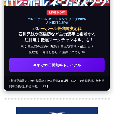
LIVE NOW
バレーボール ネーションズリーグ2026
U-NEXT生配信
バレーボール最強国決定戦
石川兄妹や髙橋藍など主力選手に密着する
「注目選手徹底マークチャンネル」も！
男女日本戦全試合生配信！日本語実況・解説あり
見放題 ／ 見逃しあり ／ 解約いつでもOK
今すぐ31日間無料トライアル
※新規登録限定。無料期間終了後は月額2,189円（税込）で自動更新。無料期
間中の解約は料金不要。【PR】