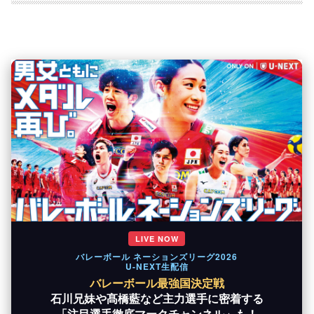
LIVE NOW
バレーボール ネーションズリーグ2026
U-NEXT生配信
バレーボール最強国決定戦
石川兄妹や髙橋藍など主力選手に密着する
「注目選手徹底マークチャンネル」も！