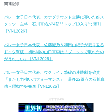
関連記事
バレー女子日本代表、カナダラウンド全勝に導いた好ス
タッツ 主将・石川真佑が“4部門トップ10入り”で牽引
【VNL2026】
バレー女子日本代表、佐藤淑乃＆和田由紀子が振り返る
ドイツ撃破 初出場の山口真季は「ブロックで取れたの
がうれしい」【VNL2026】
バレー女子日本代表、ウクライナ撃破の連勝劇を称賛
「またも力強いパフォーマンス」 最多22得点の石川真
佑ら躍動で好発進【VNL2026】
おすすめPR