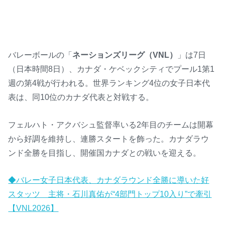
バレーボールの「
ネーションズリーグ（VNL）
」は7日
（日本時間8日）、カナダ・ケベックシティでプール1第1
週の第4戦が行われる。世界ランキング4位の女子日本代
表は、同10位のカナダ代表と対戦する。
フェルハト・アクバシュ監督率いる2年目のチームは開幕
から好調を維持し、連勝スタートを飾った。カナダラウ
ンド全勝を目指し、開催国カナダとの戦いを迎える。
◆バレー女子日本代表、カナダラウンド全勝に導いた好
スタッツ 主将・石川真佑が“4部門トップ10入り”で牽引
【VNL2026】