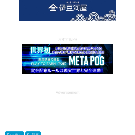
おすすめPR
Advertisement
コラム
競馬