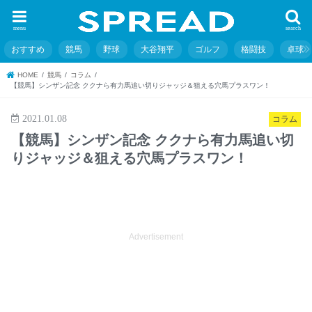
menu
search
おすすめ
競馬
野球
大谷翔平
ゴルフ
格闘技
卓球
HOME
競馬
コラム
【競馬】シンザン記念 ククナら有力馬追い切りジャッジ＆狙える穴馬プラスワン！
2021.01.08
コラム
【競馬】シンザン記念 ククナら有力馬追い切
りジャッジ＆狙える穴馬プラスワン！
Advertisement