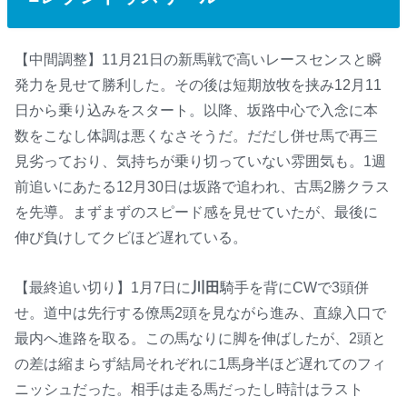
【中間調整】11月21日の新馬戦で高いレースセンスと瞬
発力を見せて勝利した。その後は短期放牧を挟み12月11
日から乗り込みをスタート。以降、坂路中心で入念に本
数をこなし体調は悪くなさそうだ。だだし併せ馬で再三
見劣っており、気持ちが乗り切っていない雰囲気も。1週
前追いにあたる12月30日は坂路で追われ、古馬2勝クラス
を先導。まずまずのスピード感を見せていたが、最後に
伸び負けしてクビほど遅れている。
【最終追い切り】1月7日に
川田
騎手を背にCWで3頭併
せ。道中は先行する僚馬2頭を見ながら進み、直線入口で
最内へ進路を取る。この馬なりに脚を伸ばしたが、2頭と
の差は縮まらず結局それぞれに1馬身半ほど遅れてのフィ
ニッシュだった。相手は走る馬だったし時計はラスト