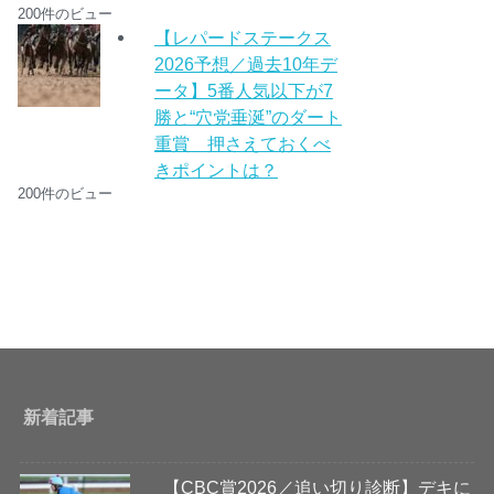
200件のビュー
【レパードステークス
2026予想／過去10年デ
ータ】5番人気以下が7
勝と“穴党垂涎”のダート
重賞 押さえておくべ
きポイントは？
200件のビュー
新着記事
【CBC賞2026／追い切り診断】デキに