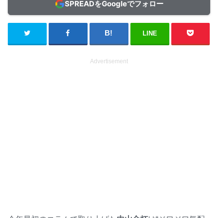
SPREADをGoogleでフォロー
LINE
Advertisement