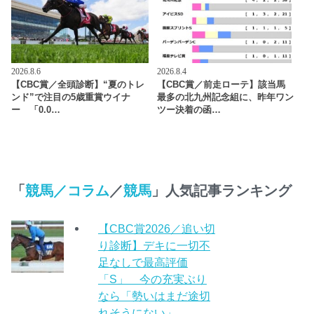
2026.8.6
2026.8.4
【CBC賞／全頭診断】“夏のトレ
【CBC賞／前走ローテ】該当馬
ンド”で注目の5歳重賞ウイナ
最多の北九州記念組に、昨年ワン
ー 「0.0…
ツー決着の函…
「
競馬／コラム
／
競馬
」人気記事ランキング
【CBC賞2026／追い切
り診断】デキに一切不
足なしで最高評価
「S」 今の充実ぶり
なら「勢いはまだ途切
れそうにない」