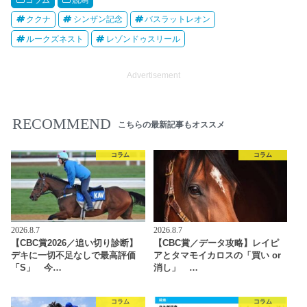
ククナ
シンザン記念
バスラットレオン
ルークズネスト
レゾンドゥスリール
Advertisement
RECOMMEND
こちらの最新記事もオススメ
コラム
コラム
2026.8.7
2026.8.7
【CBC賞2026／追い切り診断】
【CBC賞／データ攻略】レイピ
デキに一切不足なしで最高評価
アとタマモイカロスの「買い or
「S」 今…
消し」 …
コラム
コラム