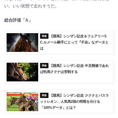
い。いい状態で走れそうだ。
総合評価「A」
【競馬】シンザン記念＆フェアリーS
C.ルメール騎手にとって『不吉』なデータと
は
【競馬】シンザン記念 中京開催であれ
ば牝馬ククナは苦戦する
【競馬】シンザン記念 ククナとバスラ
ットレオン、人気馬2頭の明暗を分ける
「100%データ」とは？