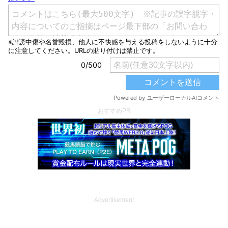
おすすめPR
Advertisement