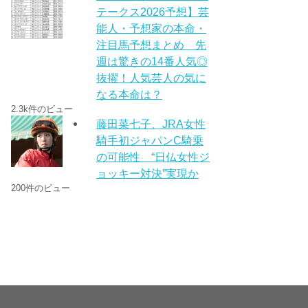
テークス2026予想】芸
能人・予想家の本命・
注目馬予想まとめ 先
週は驚きの14番人気◎
抜擢！人気芸人の気に
なる本命は？
2.3k件のビュー
藤田菜七子、JRA女性
騎手初ジャパンC騎乗
の可能性 “日仏女性ジ
ョッキー対決”実現か
200件のビュー