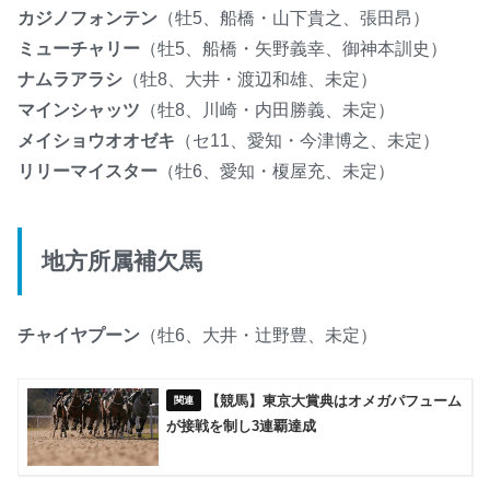
カジノフォンテン
（牡5、船橋・山下貴之、張田昂）
ミューチャリー
（牡5、船橋・矢野義幸、御神本訓史）
ナムラアラシ
（牡8、大井・渡辺和雄、未定）
マインシャッツ
（牡8、川崎・内田勝義、未定）
メイショウオオゼキ
（セ11、愛知・今津博之、未定）
リリーマイスター
（牡6、愛知・榎屋充、未定）
地方所属補欠馬
チャイヤプーン
（牡6、大井・辻野豊、未定）
【競馬】東京大賞典はオメガパフューム
が接戦を制し3連覇達成