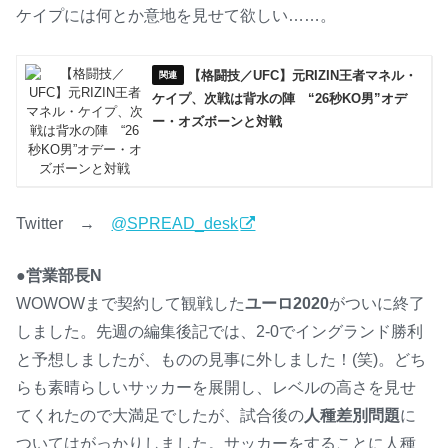
ケイプには何とか意地を見せて欲しい……。
【格闘技／UFC】元RIZIN王者マネル・
ケイプ、次戦は背水の陣 “26秒KO男”オデ
ー・オズボーンと対戦
Twitter →
@SPREAD_desk
●営業部長N
WOWOWまで契約して観戦した
ユーロ2020
がついに終了
しました。先週の編集後記では、2-0でイングランド勝利
と予想しましたが、ものの見事に外しました！(笑)。どち
らも素晴らしいサッカーを展開し、レベルの高さを見せ
てくれたので大満足でしたが、試合後の
人種差別問題
に
ついてはがっかりしました。サッカーをすることに人種