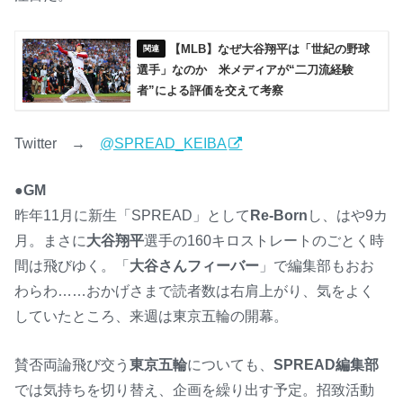
【MLB】なぜ大谷翔平は「世紀の野球
選手」なのか 米メディアが“二刀流経験
者”による評価を交えて考察
Twitter →
@SPREAD_KEIBA
●GM
昨年11月に新生「SPREAD」として
Re-Born
し、はや9カ
月。まさに
大谷翔平
選手の160キロストレートのごとく時
間は飛びゆく。「
大谷さんフィーバー
」で編集部もおお
わらわ……おかげさまで読者数は右肩上がり、気をよく
していたところ、来週は東京五輪の開幕。
賛否両論飛び交う
東京五輪
についても、
SPREAD編集部
では気持ちを切り替え、企画を繰り出す予定。招致活動