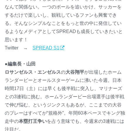
なんて関係ない。一つのボールを追いかけ、サッカーを
するだけで楽しいし、観戦しているファンも興奮でき
る。そんなシンプルなことをもっと世の中に発信してい
るようなメディアとしてSPREADも成長していきたいと
思います！
Twitter →
SPREAD S1
●編集長・山田
ロサンゼルス・エンゼルス
の
大谷翔平
が出場したホーム
ランダービーとオールスターゲームに沸いた今週。日本
時間17日（土）には早くも後半戦に突入し、マリナーズ
との3連戦に挑む。ホームランダービー出場選手は後半戦
で伸び悩む、というジンクスもあるが、ここまでの大谷
のプレーはすべてが“規格外”。年間60本ペースでキング独
走中の
本塁打王争い
を占う意味でも、今週末の3連戦には
注目だ。