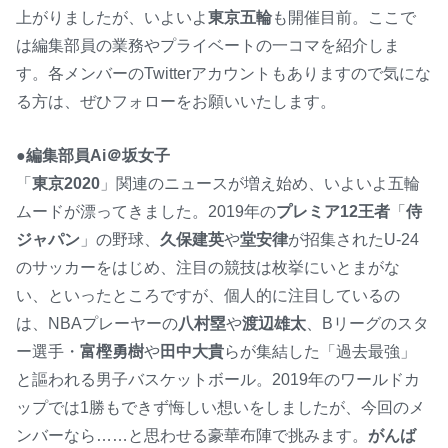
上がりましたが、いよいよ
東京五輪
も開催目前。ここで
は編集部員の業務やプライベートの一コマを紹介しま
す。各メンバーのTwitterアカウントもありますので気にな
る方は、ぜひフォローをお願いいたします。
●編集部員Ai＠坂女子
「
東京2020
」関連のニュースが増え始め、いよいよ五輪
ムードが漂ってきました。2019年の
プレミア12王者
「
侍
ジャパン
」の野球、
久保建英
や
堂安律
が招集されたU-24
のサッカーをはじめ、注目の競技は枚挙にいとまがな
い、といったところですが、個人的に注目しているの
は、NBAプレーヤーの
八村塁
や
渡辺雄太
、Bリーグのスタ
ー選手・
富樫勇樹
や
田中大貴
らが集結した「過去最強」
と謳われる男子バスケットボール。2019年のワールドカ
ップでは1勝もできず悔しい想いをしましたが、今回のメ
ンバーなら……と思わせる豪華布陣で挑みます。
がんば