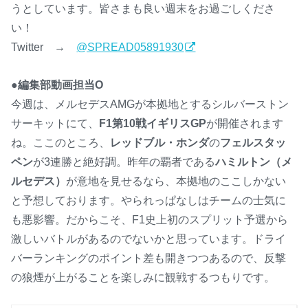
うとしています。皆さまも良い週末をお過ごしくださ
い！
Twitter →
@SPREAD05891930
●編集部動画担当O
今週は、メルセデスAMGが本拠地とするシルバーストン
サーキットにて、
F1第10戦イギリスGP
が開催されます
ね。ここのところ、
レッドブル・ホンダ
の
フェルスタッ
ペン
が3連勝と絶好調。昨年の覇者である
ハミルトン（メ
ルセデス）
が意地を見せるなら、本拠地のここしかない
と予想しております。やられっぱなしはチームの士気に
も悪影響。だからこそ、F1史上初のスプリット予選から
激しいバトルがあるのでないかと思っています。ドライ
バーランキングのポイント差も開きつつあるので、反撃
の狼煙が上がることを楽しみに観戦するつもりです。