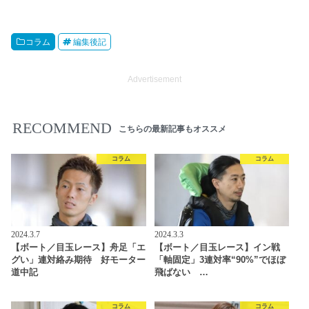
コラム
編集後記
Advertisement
RECOMMEND
こちらの最新記事もオススメ
コラム
コラム
2024.3.7
2024.3.3
【ボート／目玉レース】舟足「エ
【ボート／目玉レース】イン戦
グい」連対絡み期待 好モーター
「軸固定」3連対率“90%”でほぼ
道中記
飛ばない …
コラム
コラム