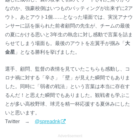
なのか、強豪校側はいつものバッティングが出来ずに2ア
ウト。あとアウト1個……となった場面では、実況アナウ
ンサーに話を振られた前者顧問の先生が、チームの最後
の夏にかける思いと3年生の執念に対し感動で言葉を詰ま
らせてしまう場面も。最後のアウトを左翼手が掴み「
大
金星
」となる勝利を挙げました。
選手、顧問、監督の表情を見ていたこちらも感動し、コ
ロナ禍に対する「辛さ」「壁」が見えた瞬間でもありま
した。同時に「弱者の戦法」という言葉は本当に存在す
るんだ！と思えた瞬間でもありました。観戦者も学ぶこ
とが多い高校野球、球児を精一杯応援する夏休みにした
いと思います。
Twitter →
@spreadnk
Advertisement