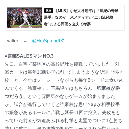
【MLB】なぜ大谷翔平は「世紀の野球
選手」なのか 米メディアが“二刀流経験
者”による評価を交えて考察
Twitter →
@HmSpread
●営業SALESマン NO.3
先日、自宅で某地区の高校野球を観戦していました。対
戦カードは毎年1回戦で敗退してしまうような所謂「弱小
校」と、今年はノーシードながらも毎年Bシードに食い込
んでくる「強豪校」。下馬評ではもちろん「
強豪校が勝
つだろう
」という雰囲気のなかゲームが始まりました
が、試合が進行していくと強豪校は思いのほか相手投手
の緩急があるボールに苦戦し延長11回に突入。先攻をと
っていた前者が気迫あふれる打撃と走塁でついに1点勝ち
越しに成功し、裏の攻撃で初めてリードされた焦りから