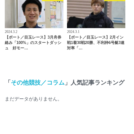
2024.3.2
2024.3.1
【ボート／目玉レース】3月舟券
【ボート／目玉レース】2月イン
絡み「100%」のスタートダッシ
戦1着30戦20勝、不利枠6号艇3連
ュ 好モー…
対率「…
「
その他競技／コラム
」人気記事ランキング
まだデータがありません。