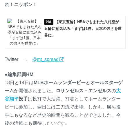
れ！ニッポン！
【東京五輪】NBAでもまれた八村塁が
五輪に意気込み「まずは1勝。日本の強さを世
界に」
Twitter →
@mt_spread
●編集部員HM
13日と14日は
MLBホームランダービー
と
オールスターゲ
ーム
が開催されました。
ロサンゼルス・エンゼルス
の
大
谷翔平
投手
は投打で大活躍。打者としてホームランダー
ビーに参加し、翌日には二刀流で出場。しかも、勝ち投
手にもなるなど歴史的瞬間を観ることができました。今
後の活躍にも期待したいです。