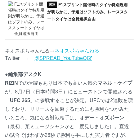
F1スプリント開催時のタイヤ特別規則
が明らかに。予選はソフトのみ、レーススタ
ートタイヤは全員選択自由
ネオスポちゃんねる⇒
ネオスポちゃんねる
Twitter →
@SPREAD_YouTubeO
●編集部デスクK
RIZIN
での活躍もあり日本でも高い人気の
マネル・ケイプ
が、8月7日（日本時間8日）にヒューストンで開催される
「
UFC 265
」に参戦することが決定。UFCでは2連敗を喫
しており、リリースを回避するためにも勝利をつかみた
いところ。気になる対戦相手は、
オデー・オズボーン
（最初、某ミュージシャンかと二度見しました）。直近
の試合ではわずか26秒で勝利を手にした実力者ですが、