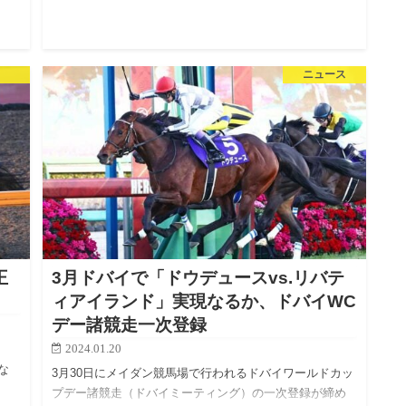
ニュース
王
3月ドバイで「ドウデュースvs.リバテ
ィアイランド」実現なるか、ドバイWC
デー諸競走一次登録
2024.01.20
」
な
3月30日にメイダン競馬場で行われるドバイワールドカッ
プデー諸競走（ドバイミーティング）の一次登録が締め