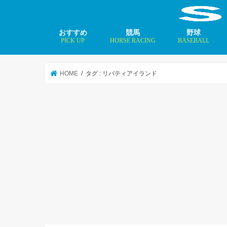
おすすめ
競馬
野球
PICK UP
HORSE RACING
BASEBALL
ニュース
コラム
インタビュー
矢田修 最新記事
MLBトップ投手を
HOME
タグ : リバティアイランド