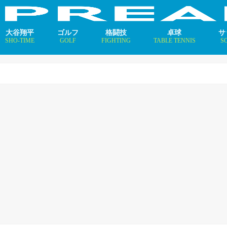
大谷翔平
ゴルフ
格闘技
卓球
サ
SHO-TIME
GOLF
FIGHTING
TABLE TENNIS
S
支えるメソッド×AI
ニュース
コラム
インタビュー
ニュース
コラム
平野美宇 プロフィール／
早田ひな プロフィール／
張本美和 プロフィール／
伊藤美誠 プロフィール／
大藤沙月 プロフィール／
長﨑美柚 プロフィール／
木原美悠 プロフィール／
張本智和 プロフィール／
戸上隼輔 プロフィール／
ニ
コ
イ