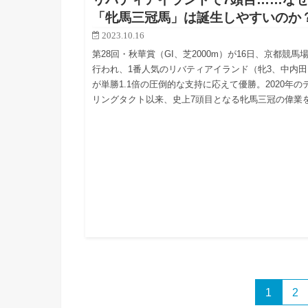
「牝馬三冠馬」は誕生しやすいのか
2023.10.16
第28回・秋華賞（GI、芝2000m）が16日、京都競馬
行われ、1番人気のリバティアイランド（牝3、中内田
が単勝1.1倍の圧倒的な支持に応えて優勝。2020年の
リングタクト以来、史上7頭目となる牝馬三冠の偉業
1
2