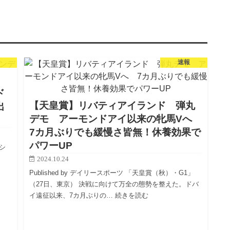
速報
ド
【天皇賞】リバティアイランド 弾丸
出
デモ アーモンドアイ以来の牝馬Vへ
7カ月ぶりでも緩慢さ皆無！休養効果で
パワーUP
のシ
2024.10.24
Published by デイリースポーツ 「天皇賞（秋）・G1」
（27日、東京） 決戦に向けて万全の態勢を整えた。ドバ
イ遠征以来、7カ月ぶりの… 続きを読む