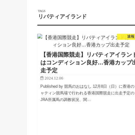
リバティアイランド
速報
【香港国際競走】リバティアイラン
はコンディション良好…香港カップ
走予定
2024.12.06
Published by 競馬のおはなし 12月8日（日）に香港
ャティン競馬場で行われる香港国際競走に出走予定の
JRA所属馬の調教状況、関…