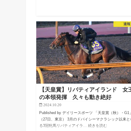
速報
【天皇賞】リバティアイランド 女
の本領発揮 久々も動き絶好
2024.10.20
Published by デイリースポーツ 「天皇賞（秋）・G1
（27日、東京） 3月のドバイシーマクラシック以来と
る3冠牝馬リバティアイラ… 続きを読む