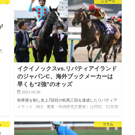
ニュース
ド
が
た
イクイノックスvs.リバティアイランド
のジャパンC、海外ブックメーカーは
早くも“2強”のオッズ
2023.10.20
秋華賞を制し史上7頭目の牝馬三冠を達成したリバティア
イランド（牝3、栗東・中内田充正厩舎）は20日、11月26
日に行われる第43回ジャパンC（GI、東京芝2400m）への
参戦が発表された。 本馬が所属するサンデーサラブレ…
ム
コラム
ぜ