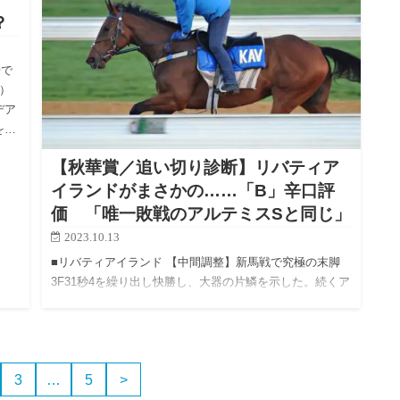
？
場で
）
デア
を…
【秋華賞／追い切り診断】リバティア
イランドがまさかの……「B」辛口評
価 「唯一敗戦のアルテミスSと同じ」
2023.10.13
■リバティアイランド 【中間調整】新馬戦で究極の末脚
3F31秒4を繰り出し快勝し、大器の片鱗を示した。続くア
ルテミスSこそまさかの敗戦に終わったものの、その後は
阪神JF、桜花賞、オークスと同世代相手のGIで3連勝。オ
ーク…
3
…
5
>