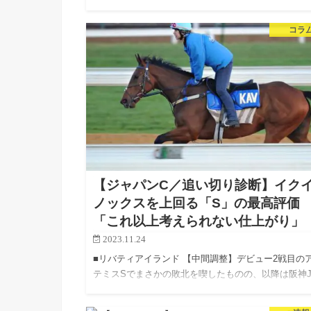
コラ
【ジャパンC／追い切り診断】イク
ノックスを上回る「S」の最高評
「これ以上考えられない仕上がり」
2023.11.24
■リバティアイランド 【中間調整】デビュー2戦目の
テミスSでまさかの敗北を喫したものの、以降は阪神J
桜花賞、オークスと同世代相手のGIで負けなし。5カ
りと自身最長ブランクのぶっつけで挑んだ前走・秋華