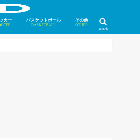
ッカー
バスケットボール
その他
OCCER
BASKETBALL
OTHER
search
最新記事
最新記事
最新記事
最新記事
最新記事
最新記事
最新記事
最新記事
最新記事
ュース
ラム
ンタビュー
ニュース
コラム
インタビュー
ボクシング
ラグビー
テニス
モータースポーツ
ダンス
フィギュアスケート
水泳
陸上競技
その他競技