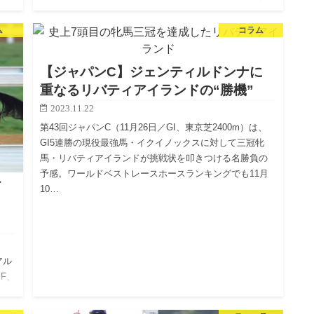
切られ、8競走に日本馬138頭がエントリーした。 ◆【動
画プレーバック】「もう独走！強い！」イクイノック
ム
コラム
ス、ノーステ…
【ジャパンC】ジェンティルドンナに
重なるリバティアイランドの“勝機”
2023.11.22
第43回ジャパンC（11月26日／GI、東京芝2400m）は、
GI5連勝の現役最強馬・イクイノックスに対して三冠牝
馬・リバティアイランドが挑戦状を叩きつける名勝負の
予感。ワールドベストレースホースランキングでも11月
イ
10…
価
アル
F、
月ぶ