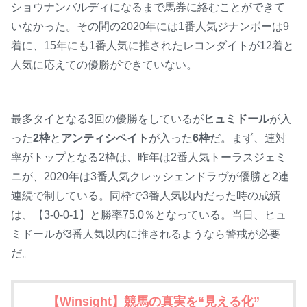
ショウナンバルディになるまで馬券に絡むことができて
いなかった。その間の2020年には1番人気ジナンボーは9
着に、15年にも1番人気に推されたレコンダイトが12着と
人気に応えての優勝ができていない。
最多タイとなる3回の優勝をしているが
ヒュミドール
が入
った
2枠
と
アンティシペイト
が入った
6枠
だ。まず、連対
率がトップとなる2枠は、昨年は2番人気トーラスジェミ
ニが、2020年は3番人気クレッシェンドラヴが優勝と2連
連続で制している。同枠で3番人気以内だった時の成績
は、【3-0-0-1】と勝率75.0％となっている。当日、ヒュ
ミドールが3番人気以内に推されるようなら警戒が必要
だ。
【Winsight】競馬の真実を“見える化”