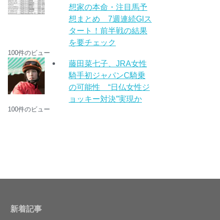
想家の本命・注目馬予
想まとめ 7週連続GIス
タート！前半戦の結果
を要チェック
100件のビュー
藤田菜七子、JRA女性
騎手初ジャパンC騎乗
の可能性 “日仏女性ジ
ョッキー対決”実現か
100件のビュー
新着記事