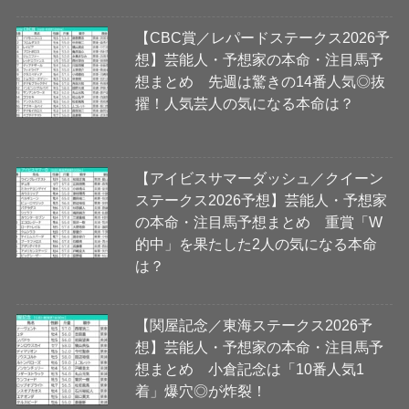
【CBC賞／レパードステークス2026予
想】芸能人・予想家の本命・注目馬予
想まとめ 先週は驚きの14番人気◎抜
擢！人気芸人の気になる本命は？
【アイビスサマーダッシュ／クイーン
ステークス2026予想】芸能人・予想家
の本命・注目馬予想まとめ 重賞「W
的中」を果たした2人の気になる本命
は？
【関屋記念／東海ステークス2026予
想】芸能人・予想家の本命・注目馬予
想まとめ 小倉記念は「10番人気1
着」爆穴◎が炸裂！