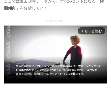
ここでは過去10年データから、予想のヒントになる「
枠
順傾向
」を分析していく。
Advertisement
もっと読む
arrow_forward_ios
M
u
t