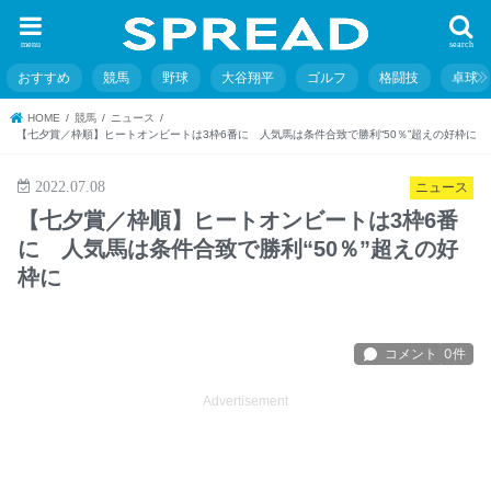
menu
search
おすすめ
競馬
野球
大谷翔平
ゴルフ
格闘技
卓球
HOME
競馬
ニュース
【七夕賞／枠順】ヒートオンビートは3枠6番に 人気馬は条件合致で勝利“50％”超えの好枠に
2022.07.08
ニュース
【七夕賞／枠順】ヒートオンビートは3枠6番
に 人気馬は条件合致で勝利“50％”超えの好
枠に
Advertisement