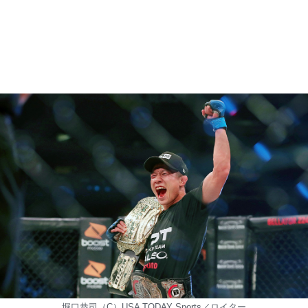
堀口恭司（C）USA TODAY Sports／ロイター