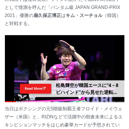
として憶測を呼んだ「バンタム級 JAPAN GRAND-PRIX
2021」優勝の
扇久保正博正
は
キム・スーチョル
（韓国）
と対戦する。
松島輝空が韓国エースに“4－8
Read More
ビハインド”から見せた逆転
力 世界3位が示す成熟、地元
開催大会制覇に「あと2勝」
当日はボクシングの元5階級制覇王者フロイド・メイウェ
【WTTチャンピオンズ横浜
ザー（米国）と、RIZINなどで活躍中の朝倉未来によるエ
2026】
キシビションマッチをはじめ豪華カードが予想されてい