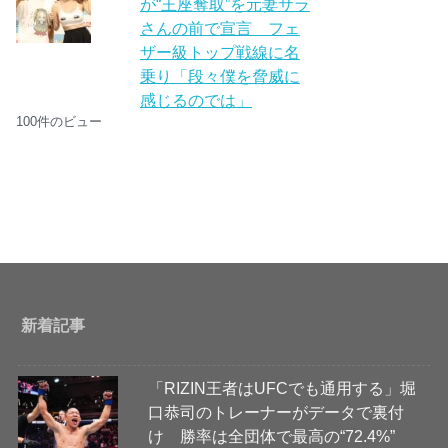
が“王座奪取”を元妻サラ
さんの前で宣言 フェ
ザー級トップ戦線に名
乗り「段々僕を脅威に
感じるのでは」
100件のビュー
新着記事
「RIZIN王者はUFCでも通用する」堀
口恭司のトレーナーがデータで裏付
け 勝率は全団体で最高の“72.4%”