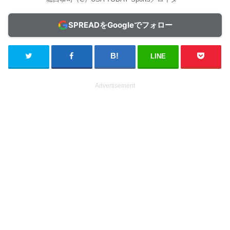
SPREADをGoogleでフォロー
LINE
Advertisement