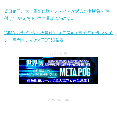
堀口恭司、大一番前に海外メディアが過去の名勝負を“格
付け” 栄えある1位に選ばれたのは…
“MMA世界バンタム級番付”に堀口恭司や朝倉海がランクイ
ン 専門メディアがTOP50発表
おすすめPR
Advertisement