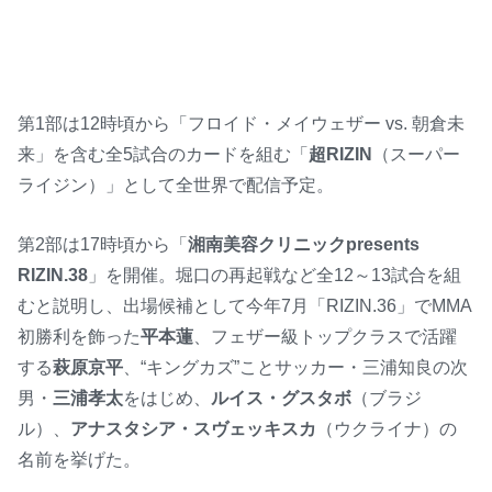
第1部は12時頃から「フロイド・メイウェザー vs. 朝倉未
来」を含む全5試合のカードを組む「
超RIZIN
（スーパー
ライジン）」として全世界で配信予定。
第2部は17時頃から「
湘南美容クリニックpresents
RIZIN.38
」を開催。堀口の再起戦など全12～13試合を組
むと説明し、出場候補として今年7月「RIZIN.36」でMMA
初勝利を飾った
平本蓮
、フェザー級トップクラスで活躍
する
萩原京平
、“キングカズ”ことサッカー・三浦知良の次
男・
三浦孝太
をはじめ、
ルイス・グスタボ
（ブラジ
ル）、
アナスタシア・スヴェッキスカ
（ウクライナ）の
名前を挙げた。