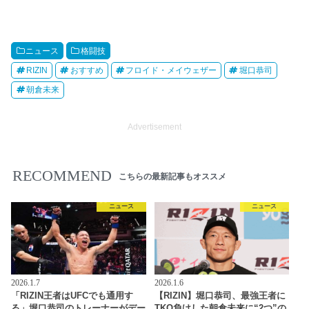
ニュース
格闘技
RIZIN
おすすめ
フロイド・メイウェザー
堀口恭司
朝倉未来
Advertisement
RECOMMEND
こちらの最新記事もオススメ
ニュース
ニュース
2026.1.7
2026.1.6
「RIZIN王者はUFCでも通用す
【RIZIN】堀口恭司、最強王者に
る」堀口恭司のトレーナーがデー
TKO負けした朝倉未来に“2つ”の