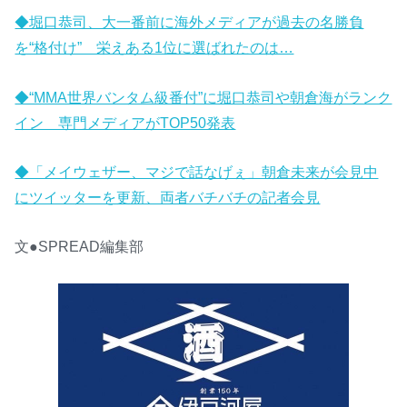
◆堀口恭司、大一番前に海外メディアが過去の名勝負
を“格付け” 栄えある1位に選ばれたのは…
◆“MMA世界バンタム級番付”に堀口恭司や朝倉海がランク
イン 専門メディアがTOP50発表
◆「メイウェザー、マジで話なげぇ」朝倉未来が会見中
にツイッターを更新、両者バチバチの記者会見
文●SPREAD編集部