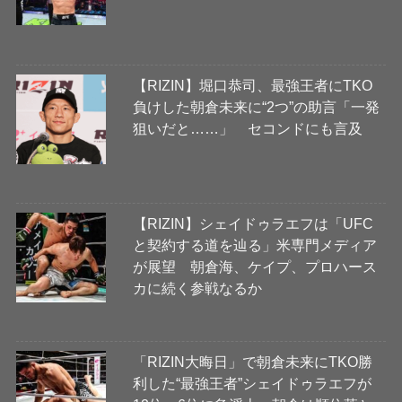
【RIZIN】堀口恭司、最強王者にTKO
負けした朝倉未来に“2つ”の助言「一発
狙いだと……」 セコンドにも言及
【RIZIN】シェイドゥラエフは「UFC
と契約する道を辿る」米専門メディア
が展望 朝倉海、ケイプ、プロハース
カに続く参戦なるか
「RIZIN大晦日」で朝倉未来にTKO勝
利した“最強王者”シェイドゥラエフが