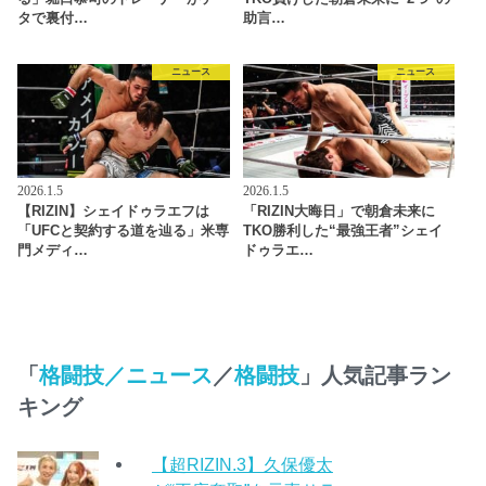
タで裏付…
助言…
ニュース
ニュース
2026.1.5
2026.1.5
【RIZIN】シェイドゥラエフは
「RIZIN大晦日」で朝倉未来に
「UFCと契約する道を辿る」米専
TKO勝利した“最強王者”シェイ
門メディ…
ドゥラエ…
「
格闘技／ニュース
／
格闘技
」人気記事ラン
キング
【超RIZIN.3】久保優太