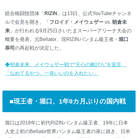
総合格闘技団体「
RIZIN
」は13日、公式YouTubeチャンネ
ルで会見を開き、「
フロイド・メイウェザー
vs.
朝倉未
来
」が行われる9月25日さいたまスーパーアリーナ大会の
概要を発表。元Bellator、現RIZINバンタム級王者・
堀口
恭司
の再起戦が決定した。
◆朝倉未来、メイウェザー戦で“天心の敵討ち”を宣言
「なめてるやつ、一発いいのを入れたい」
■現王者・堀口、1年9カ月ぶりの国内戦
堀口は2018年に初代RIZINバンタム級王者、19年に日本
人史上初のBellator世界バンタム級王者の座に就き、日米