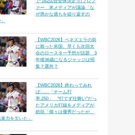
で“162試合全休決定”のプロフ
ァー 米メディアが議論「な
ぜ愚かな過ちを繰り返すの
か」
【WBC2026】ベネズエラの前
に散った米国、早くも次回大
会のロースター予想が話題 3
年後36歳になるジャッジは招
集？選外？
【WBC2026】終わってみれ
ば……「チーム打
率.250」 “打てず仕舞い”だっ
たアメリカ打線をメディアが
総括「個々は優秀だったが、
結束力を欠いた」