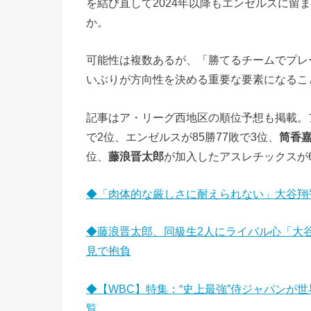
を結び直して2024年以降もエンゼルスに留
か。
可能性は複数あるが、「勝てるチームでプレ
いぶりが方向性を決める重要な要素になるこ
記事はア・リーグ西地区の順位予想も掲載。アス
で2位、エンゼルスが85勝77敗で3位、
筒香
位、
藤浪晋太郎
が加入したアスレチックスが6
◆「肉体的な厳しさに耐えられない」大谷翔
◆藤浪晋太郎、同級生2人にライバル心「大
見で抱負
◆【WBC】特集：“史上最強”侍ジャパンが
覧