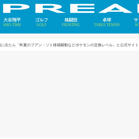
大谷翔平
ゴルフ
格闘技
卓球
サ
SHO-TIME
GOLF
FIGHTING
TABLE TENNIS
S
支えるメソッド×AI
ニュース
コラム
インタビュー
ニュース
コラム
平野美宇 プロフィール／
早田ひな プロフィール／
張本美和 プロフィール／
伊藤美誠 プロフィール／
大藤沙月 プロフィール／
長﨑美柚 プロフィール／
木原美悠 プロフィール／
張本智和 プロフィール／
戸上隼輔 プロフィール／
ニ
コ
イ
場に出たら「昨夏のフアン・ソト移籍騒動などポケモンの交換レベル」と公式サイト