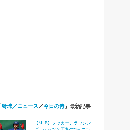
「
野球／ニュース
／
今日の侍
」最新記事
【MLB】タッカー、ラッシン
グ、ベッツが圧巻の“1イニン