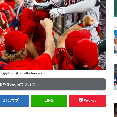
平 (C) Getty Images
ADをGoogleでフォロー
はてブ
LINE
Pocket