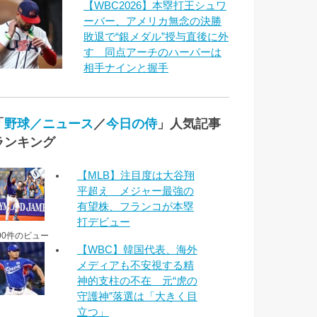
【WBC2026】本塁打王シュワ
ーバー、アメリカ無念の決勝
敗退で“銀メダル”授与直後に外
す 同点アーチのハーパーは
相手ナインと握手
「
野球／ニュース
／
今日の侍
」人気記事
ランキング
【MLB】注目度は大谷翔
平超え メジャー最強の
有望株、フランコが本塁
打デビュー
00件のビュー
【WBC】韓国代表、海外
メディアも不安視する精
神的支柱の不在 元“虎の
守護神”落選は「大きく目
立つ」