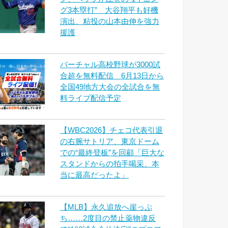
グ3本塁打” 大谷翔平も好機
演出、粘投の山本由伸を強力
援護
バーチャル高校野球が3000試
合超を無料配信 6月13日から
全国49地方大会の全試合を無
料ライブ配信予定
【WBC2026】チェコ代表引退
の右腕サトリア、東京ドーム
での“最終登板”を回顧「巨大な
スタンドからの拍手喝采、本
当に最高だったよ」
【MLB】永久追放へ崖っぷ
ち……2度目の禁止薬物違反