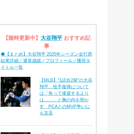
【随時更新中】
大谷翔平
おすすめ記
事
◆【まとめ】大谷翔平 2025年シーズン全打席
結果詳細／通算成績／プロフィール／獲得タ
イトル一覧
【MLB】“1試合2発”の大谷
翔平、投手復帰について
は「焦って後退するより
は……」と胸の内を明か
す PCAとのMVP争いに
も言及