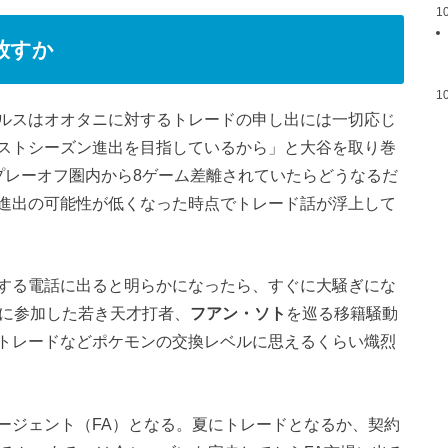
1
放すか
1
ルスはオオタニに対するトレードの申し出には一切応じ
ストシーズン進出を目指しているから」と大谷を取り巻
プレーオフ圏内から8ゲーム差離されていたらどうなるだ
進出の可能性が低くなった時点でトレード話が浮上して
する電話に出ると明らかになったら、すぐに大騒ぎにな
戦に参加した若き天才打者、
フアン・ソト
を巡る移籍騒動
トレードなどポケモンの交換レベルに思えるくらい熾烈
ージェント（FA）となる。夏にトレードとなるか、契約