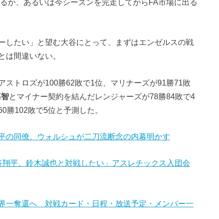
まるか、あるいは今シーズンを完走してからFA市場に出る
ーしたい」と望む大谷にとって、まずはエンゼルスの戦
とは間違いない。
トロズが100勝62敗で1位、マリナーズが91勝71敗
嘉智
とマイナー契約を結んだレンジャーズが78勝84敗で4
0勝102敗で5位と予測した。
平の同僚、ウォルシュが二刀流断念の内幕明かす
谷翔平、鈴木誠也と対戦したい」アスレチックス入団会
世界一奪還へ 対戦カード・日程・放送予定・メンバー一