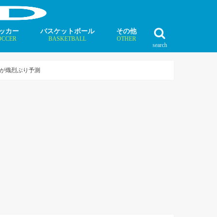
ッカー
バスケットボール
その他
OCCER
BASKETBALL
OTHER
search
最新記事
最新記事
最新記事
最新記事
最新記事
最新記事
最新記事
最新記事
最新記事
ュース
ラム
ンタビュー
ニュース
コラム
インタビュー
ボクシング
ラグビー
テニス
モータースポーツ
ダンス
フィギュアスケート
水泳
陸上競技
その他競技
が熾烈ぶり予測