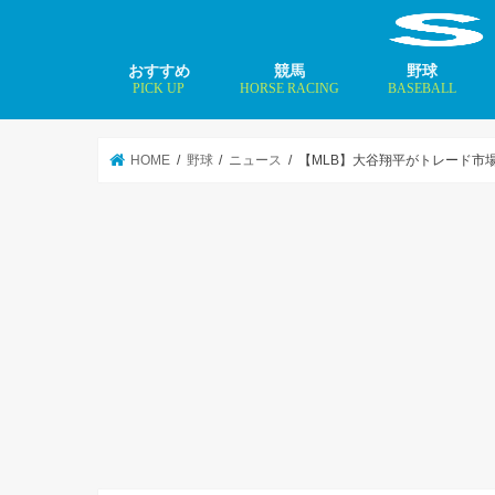
おすすめ
競馬
野球
PICK UP
HORSE RACING
BASEBALL
ニュース
コラム
インタビュー
矢田修 最新記事
MLBトップ投手を
HOME
野球
ニュース
【MLB】大谷翔平がトレード市