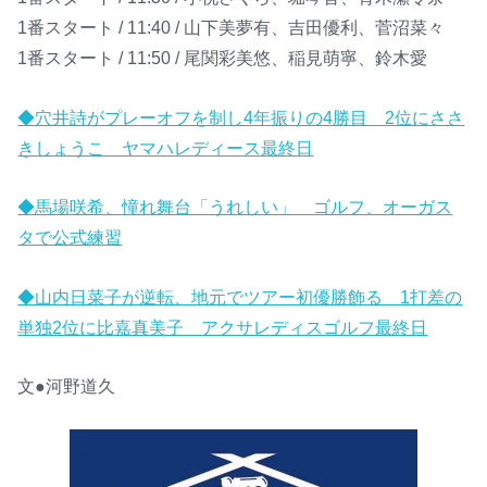
1番スタート / 11:40 / 山下美夢有、吉田優利、菅沼菜々
1番スタート / 11:50 / 尾関彩美悠、稲見萌寧、鈴木愛
◆穴井詩がプレーオフを制し4年振りの4勝目 2位にささ
きしょうこ ヤマハレディース最終日
◆馬場咲希、憧れ舞台「うれしい」 ゴルフ、オーガス
タで公式練習
◆山内日菜子が逆転、地元でツアー初優勝飾る 1打差の
単独2位に比嘉真美子 アクサレディスゴルフ最終日
文●河野道久