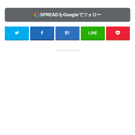
SPREADをGoogleでフォロー
LINE
Advertisement