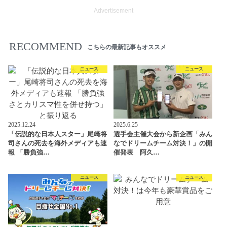
Advertisement
RECOMMEND
こちらの最新記事もオススメ
ニュース
ニュース
2025.12.24
2025.6.25
「伝説的な日本人スター」尾崎将
選手会主催大会から新企画「みん
司さんの死去を海外メディアも速
なでドリームチーム対決！」の開
報 「勝負強…
催発表 阿久…
ニュース
ニュース