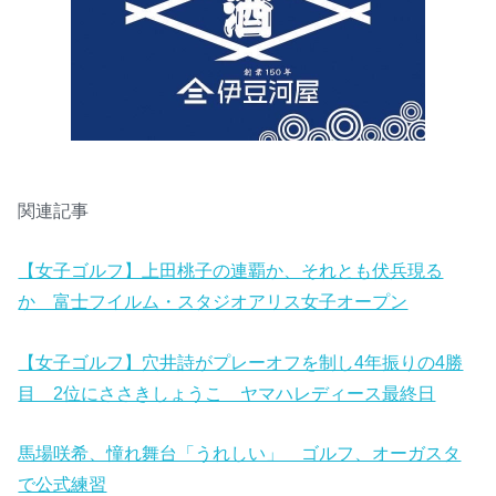
関連記事
【女子ゴルフ】上田桃子の連覇か、それとも伏兵現る
か 富士フイルム・スタジオアリス女子オープン
【女子ゴルフ】穴井詩がプレーオフを制し4年振りの4勝
目 2位にささきしょうこ ヤマハレディース最終日
馬場咲希、憧れ舞台「うれしい」 ゴルフ、オーガスタ
で公式練習