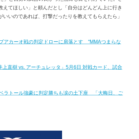
を教えてほしい」と頼んだとし「自分はどんどん上に行き
手がいいのであれば、打撃だったりを教えてもらえたら」
也、ブアカーオ戦の判定ドローに肩落とす “MMAつまらな
井上直樹 vs. アーチュレッタ」5月6日 対戦カード、試合
ザ、ベラトール強豪に判定勝ちも涙の土下座 「大晦日、ご