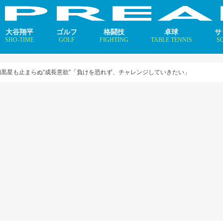
大谷翔平
ゴルフ
格闘技
卓球
サ
SHO-TIME
GOLF
FIGHTING
TABLE TENNIS
S
支えるメソッド×AI
ニュース
コラム
インタビュー
ニュース
コラム
平野美宇 プロフィール／
早田ひな プロフィール／
張本美和 プロフィール／
伊藤美誠 プロフィール／
大藤沙月 プロフィール／
長﨑美柚 プロフィール／
木原美悠 プロフィール／
張本智和 プロフィール／
戸上隼輔 プロフィール／
ニ
コ
イ
涙の初黒星も止まらぬ“成長意欲”「負けを恐れず、チャレンジしていきたい」