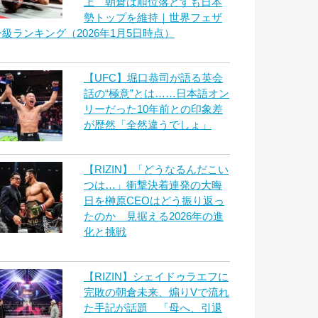
上 朝倉は順位落とすも日本
勢トップを維持｜世界フェザ
ー級ランキング（2026年1月5日時点）
【UFC】堀口恭司が語る英会
話の“極意”とは……日本語オン
リーだった10年前との印象差
が歴然「全然違うでしょ」
【RIZIN】「どうなるんだこい
つは…」衝撃決着連発の大晦
日を榊原CEOはどう振り返っ
たのか 見据える2026年の進
化と挑戦
【RIZIN】シェイドゥラエフに
完敗の朝倉未来、煽りVで流れ
た手記が話題 「母へ、引退