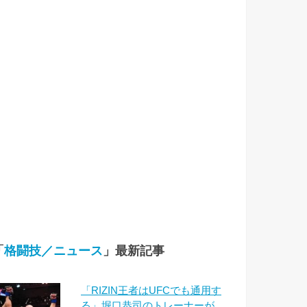
「
格闘技／ニュース
」最新記事
「RIZIN王者はUFCでも通用す
る」堀口恭司のトレーナーが