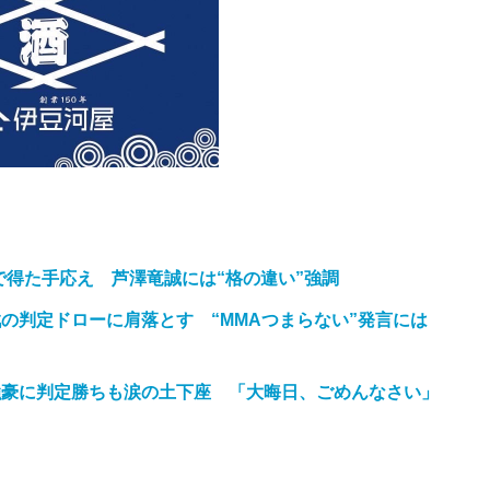
陣で得た手応え 芦澤竜誠には“格の違い”強調
の判定ドローに肩落とす “MMAつまらない”発言には
強豪に判定勝ちも涙の土下座 「大晦日、ごめんなさい」