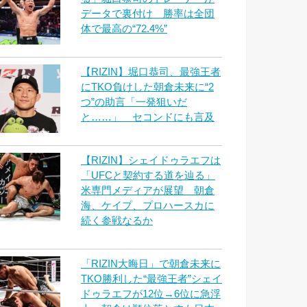
データで裏付け 勝率は全団
体で最高の“72.4%”
【RIZIN】堀口恭司、最強王者
にTKO負けした朝倉未来に“2
つ”の助言「一発狙いだ
と……」 セコンドにも言及
【RIZIN】シェイドゥラエフは
「UFCと契約する道を辿る」
米専門メディアが展望 朝倉
海、ケイプ、プロハースカに
続く参戦なるか
「RIZIN大晦日」で朝倉未来に
TKO勝利した“最強王者”シェイ
ドゥラエフが12位→6位に急浮