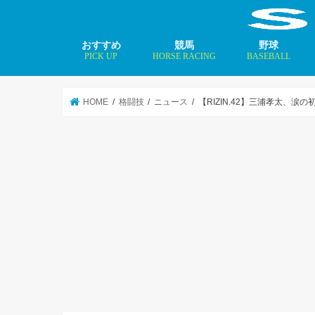
おすすめ
競馬
野球
PICK UP
HORSE RACING
BASEBALL
ニュース
コラム
インタビュー
矢田修 最新記事
MLBトップ投手を
HOME
格闘技
ニュース
【RIZIN.42】三浦孝太、