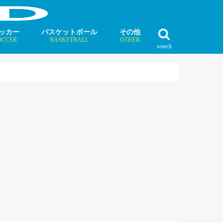
ッカー
バスケットボール
その他
OCCER
BASKETBALL
OTHER
search
最新記事
最新記事
最新記事
最新記事
最新記事
最新記事
最新記事
最新記事
最新記事
ュース
ラム
ンタビュー
ニュース
コラム
インタビュー
ボクシング
ラグビー
テニス
モータースポーツ
ダンス
フィギュアスケート
水泳
陸上競技
その他競技