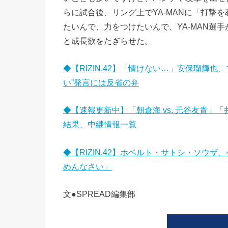
らに試合後、リング上でYA-MANに「打撃
たいんで、力をつけたいんで、YA-MAN選
と成長欲をたぎらせた。
◆【RIZIN.42】「情けない…」安保瑠輝
い”発言には反省の弁
◆【速報更新中】「朝倉海 vs. 元谷友貴」「
結果、中継情報一覧
◆【RIZIN.42】ホベルト・サトシ・ソウ
めんなさい」
文●SPREAD編集部