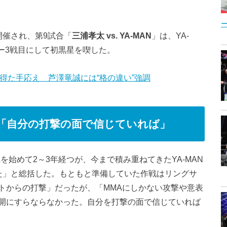
で開催され、第9試合「
三浦孝太 vs. YA-MAN
」は、YA-
ュー3戦目にして初黒星を喫した。
で得た手応え 芦澤竜誠には“格の違い”強調
「自分の打撃の面で信じていれば」
を始めて2～3年経つが、今まで積み重ねてきたYA-MAN
た」と総括した。もともと準備していた作戦はリングサ
トからの打撃」だったが、「MMAにしかない攻撃や意表
開にすらならなかった。自分を打撃の面で信じていれば