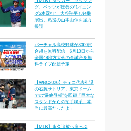
【MLB】タッカー、ラッシン
グ、ベッツが圧巻の“1イニン
グ3本塁打” 大谷翔平も好機
演出、粘投の山本由伸を強力
援護
バーチャル高校野球が3000試
合超を無料配信 6月13日から
全国49地方大会の全試合を無
料ライブ配信予定
【WBC2026】チェコ代表引退
の右腕サトリア、東京ドーム
での“最終登板”を回顧「巨大な
スタンドからの拍手喝采、本
当に最高だったよ」
【MLB】永久追放へ崖っぷ