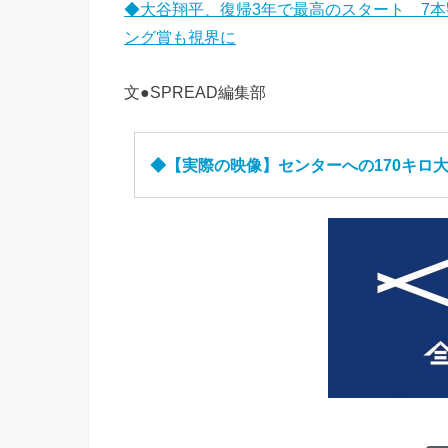
◆大谷翔平、復帰3年で最高のスタート 7本塁
ング賞も視界に
文●SPREAD編集部
◆【実際の映像】センターへの170キロ