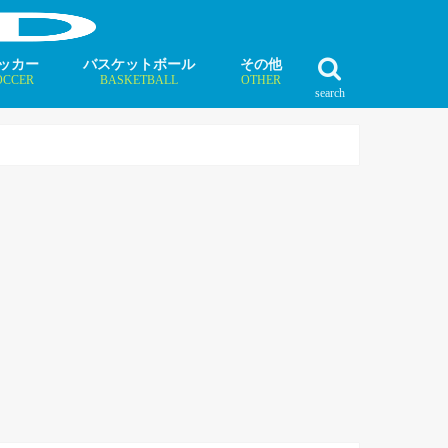
ッカー
バスケットボール
その他
OCCER
BASKETBALL
OTHER
search
最新記事
最新記事
最新記事
最新記事
最新記事
最新記事
最新記事
最新記事
最新記事
ュース
ラム
ンタビュー
ニュース
コラム
インタビュー
ボクシング
ラグビー
テニス
モータースポーツ
ダンス
フィギュアスケート
水泳
陸上競技
その他競技