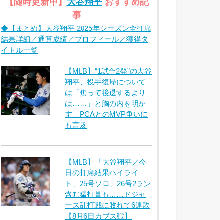
【随時更新中】
大谷翔平
おすすめ記
事
◆【まとめ】大谷翔平 2025年シーズン全打席
結果詳細／通算成績／プロフィール／獲得タ
イトル一覧
【MLB】“1試合2発”の大谷
翔平、投手復帰について
は「焦って後退するより
は……」と胸の内を明か
す PCAとのMVP争いに
も言及
【MLB】「大谷翔平／今
日の打席結果ハイライ
ト」25号ソロ、26号2ラン
含む猛打賞も……ドジャ
ース乱打戦に敗れて6連敗
【8月6日カブス戦】