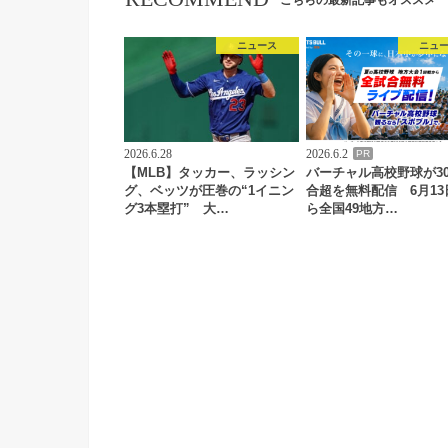
こちらの最新記事もオススメ
ニュース
ニュ
2026.6.28
2026.6.2
PR
【MLB】タッカー、ラッシン
バーチャル高校野球が30
グ、ベッツが圧巻の“1イニン
合超を無料配信 6月13
グ3本塁打” 大…
ら全国49地方…