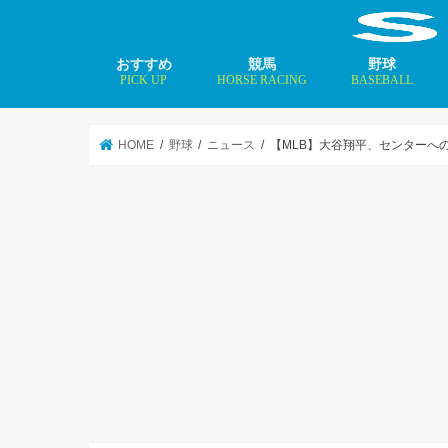
おすすめ
競馬
野球
PICK UP
HORSE RACING
BASEBALL
ニュース
コラム
インタビュー
矢田修 最新記事
MLBトップ投手を
HOME
野球
ニュース
【MLB】大谷翔平、センターへ