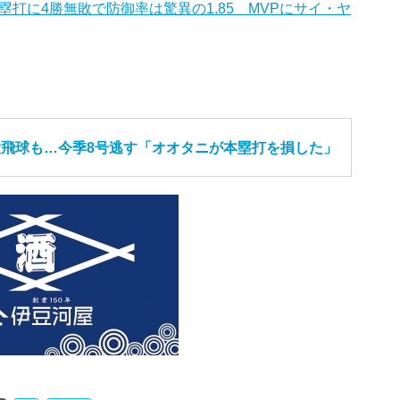
打に4勝無敗で防御率は驚異の1.85 MVPにサイ・ヤ
大飛球も…今季8号逃す「オオタニが本塁打を損した」