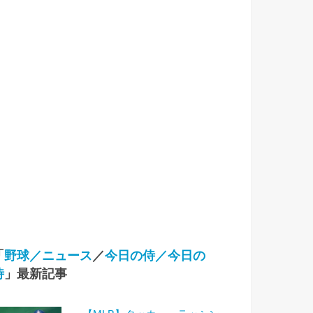
「
野球／ニュース
／
今日の侍／今日の
侍
」最新記事