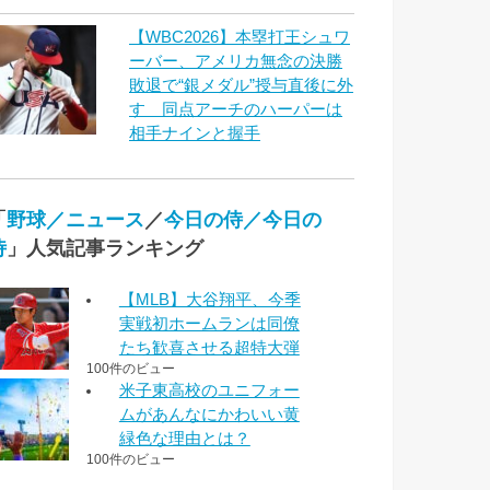
【WBC2026】本塁打王シュワ
ーバー、アメリカ無念の決勝
敗退で“銀メダル”授与直後に外
す 同点アーチのハーパーは
相手ナインと握手
「
野球／ニュース
／
今日の侍／今日の
侍
」人気記事ランキング
【MLB】大谷翔平、今季
実戦初ホームランは同僚
たち歓喜させる超特大弾
100件のビュー
米子東高校のユニフォー
ムがあんなにかわいい黄
緑色な理由とは？
100件のビュー