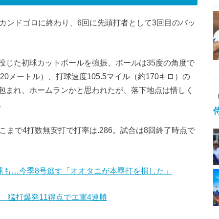
カンドゴロに終わり、6回に先頭打者として3回目のバッ
投じた初球カットボールを強振、ボールは35度の角度で
0メートル）、打球速度105.5マイル（約170キロ）の
包まれ、ホームランかと思われたが、落下地点は惜しく
。
こまで4打数無安打で打率は.286。試合は8回終了時点で
球も…今季8号逃す「オオタニが本塁打を損した」
 猛打爆発11得点でエ軍4連勝