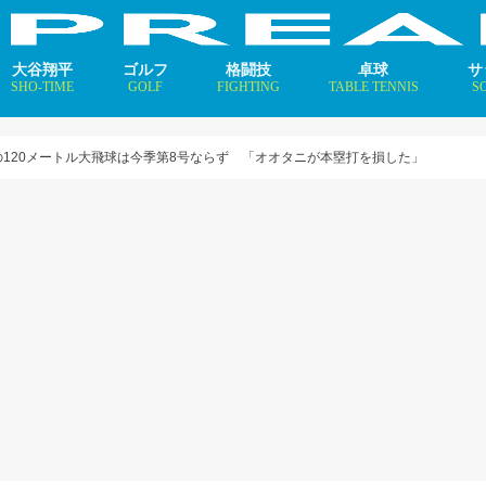
大谷翔平
ゴルフ
格闘技
卓球
サ
SHO-TIME
GOLF
FIGHTING
TABLE TENNIS
S
支えるメソッド×AI
ニュース
コラム
インタビュー
ニュース
コラム
平野美宇 プロフィール／
早田ひな プロフィール／
張本美和 プロフィール／
伊藤美誠 プロフィール／
大藤沙月 プロフィール／
長﨑美柚 プロフィール／
木原美悠 プロフィール／
張本智和 プロフィール／
戸上隼輔 プロフィール／
ニ
コ
イ
の120メートル大飛球は今季第8号ならず 「オオタニが本塁打を損した」