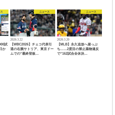
ース
ニュース
ニュース
2026.3.22
2026.3.20
00試
【WBC2026】チェコ代表引
【MLB】永久追放へ崖っぷ
日か
退の右腕サトリア、東京ドー
ち……2度目の禁止薬物違反
ムでの“最終登板…
で“162試合全休決…