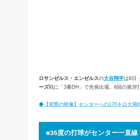
ロサンゼルス・エンゼルス
の
大谷翔平
は6日
ーズ
戦に「3番DH」で先発出場。6回の第3
◆【実際の映像】センターへの170キロ大飛
■35度の打球がセンター一直線