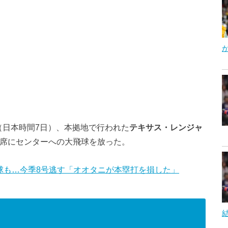
（日本時間7日）、本拠地で行われた
テキサス・レンジャ
打席にセンターへの大飛球を放った。
球も…今季8号逃す「オオタニが本塁打を損した」