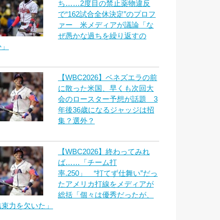
ち……2度目の禁止薬物違反
で“162試合全休決定”のプロフ
ァー 米メディアが議論「な
ぜ愚かな過ちを繰り返すの
か」
【WBC2026】ベネズエラの前
に散った米国、早くも次回大
会のロースター予想が話題 3
年後36歳になるジャッジは招
集？選外？
【WBC2026】終わってみれ
ば……「チーム打
率.250」 “打てず仕舞い”だっ
たアメリカ打線をメディアが
総括「個々は優秀だったが、
結束力を欠いた」