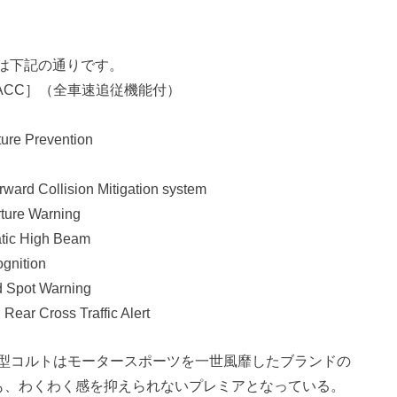
備は下記の通りです。
ACC］（全車速追従機能付）
 Prevention
lision Mitigation system
e Warning
 High Beam
nition
ot Warning
oss Traffic Alert
型コルトはモータースポーツを一世風靡したブランドの
も、わくわく感を抑えられないプレミアとなっている。