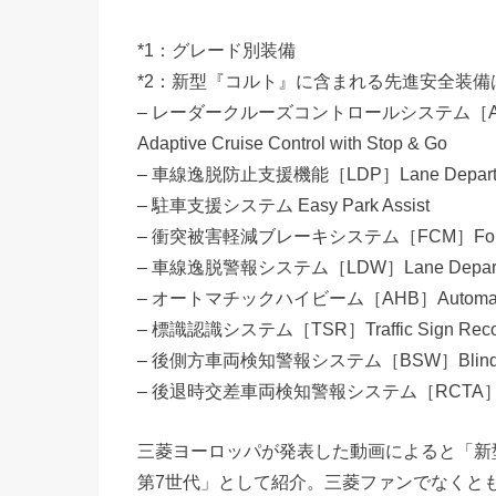
*1：グレード別装備
*2：新型『コルト』に含まれる先進安全装
– レーダークルーズコントロールシステム［
Adaptive Cruise Control with Stop & Go
– 車線逸脱防止支援機能［LDP］Lane Departure
– 駐車支援システム Easy Park Assist
– 衝突被害軽減ブレーキシステム［FCM］Forward Col
– 車線逸脱警報システム［LDW］Lane Departur
– オートマチックハイビーム［AHB］Automatic
– 標識認識システム［TSR］Traffic Sign Recog
– 後側方車両検知警報システム［BSW］Blind Sp
– 後退時交差車両検知警報システム［RCTA］Rear Cr
三菱ヨーロッパが発表した動画によると「新
第7世代」として紹介。三菱ファンでなくと