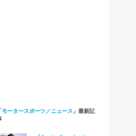
「
モータースポーツ／ニュース
」最新記
事