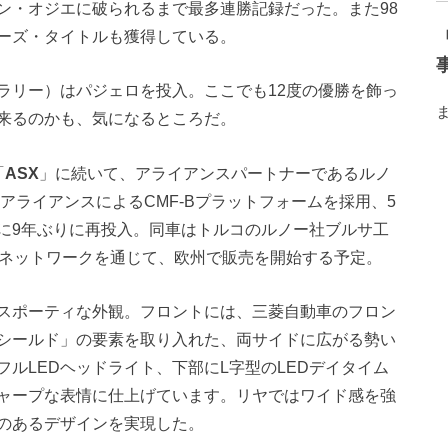
ン・オジエに破られるまで最多連勝記録だった。また98
ーズ・タイトルも獲得している。
ラリー）はパジェロを投入。ここでも12度の優勝を飾っ
来るのかも、気になるところだ。
「
ASX
」に続いて、アライアンスパートナーであるルノ
アライアンスによるCMF-Bプラットフォームを採用、5
に9年ぶりに再投入。同車はトルコのルノー社ブルサ工
売ネットワークを通じて、欧州で販売を開始する予定。
スポーティな外観。フロントには、三菱自動車のフロン
シールド」の要素を取り入れた、両サイドに広がる勢い
ルLEDヘッドライト、下部にL字型のLEDデイタイム
ャープな表情に仕上げています。リヤではワイド感を強
のあるデザインを実現した。