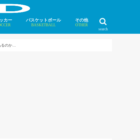
ッカー
バスケットボール
その他
OCCER
BASKETBALL
OTHER
search
最新記事
最新記事
最新記事
最新記事
最新記事
最新記事
最新記事
最新記事
最新記事
ュース
ラム
ンタビュー
ニュース
コラム
インタビュー
ボクシング
ラグビー
テニス
モータースポーツ
ダンス
フィギュアスケート
水泳
陸上競技
その他競技
あるのか…