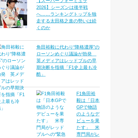
【スーパーフォーミュラ
2026】シーズンは後半戦
へ……ランキングトップを独
走する太田格之進の勢いは続
くのか
角田裕毅に代わり“降格濃厚”の
ローソンめぐり議論が勃発
英メディアはレッドブルの早
期決断を指摘「F1史上最も冷
酷」
F1角田裕
毅は「日本
GPで物語
のようなデ
ビューを果
たす」 米
専門局がレ