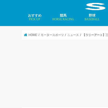
おすすめ
競馬
野球
PICK UP
HORSE RACING
BASEBALL
ニュース
コラム
インタビュー
矢田修 最新記事
MLBトップ投手を
HOME
モータースポーツ
ニュース
【ラリーアート】