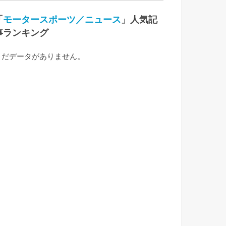
「
モータースポーツ／ニュース
」人気記
事ランキング
まだデータがありません。