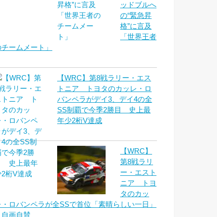
ッドブルへ
の“緊急昇
格”に言及
「世界王者
のチームメート」
【WRC】第8戦ラリー・エス
トニア トヨタのカッレ・ロ
バンペラがデイ3、デイ4の全
SS制覇で今季2勝目 史上最
年少2桁V達成
【WRC】
第8戦ラリ
ー・エスト
ニア トヨ
タのカッ
レ・ロバンペラが全SSで首位「素晴らしい一日」
と自画自賛