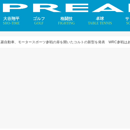
大谷翔平
ゴルフ
格闘技
卓球
サ
SHO-TIME
GOLF
FIGHTING
TABLE TENNIS
S
支えるメソッド×AI
ニュース
コラム
インタビュー
ニュース
コラム
平野美宇 プロフィール／
早田ひな プロフィール／
張本美和 プロフィール／
伊藤美誠 プロフィール／
大藤沙月 プロフィール／
長﨑美柚 プロフィール／
木原美悠 プロフィール／
張本智和 プロフィール／
戸上隼輔 プロフィール／
ニ
コ
イ
三菱自動車、モータースポーツ参戦の扉を開いたコルトの新型を発表 WRC参戦は