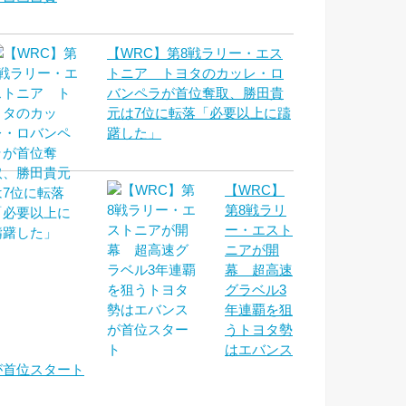
【WRC】第8戦ラリー・エス
トニア トヨタのカッレ・ロ
バンペラが首位奪取、勝田貴
元は7位に転落「必要以上に躊
躇した」
【WRC】
第8戦ラリ
ー・エスト
ニアが開
幕 超高速
グラベル3
年連覇を狙
うトヨタ勢
はエバンス
が首位スタート