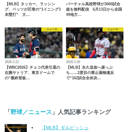
【MLB】タッカー、ラッシン
バーチャル高校野球が3000試合
グ、ベッツが圧巻の“1イニング3
超を無料配信 6月13日から全国
本塁打” 大…
49地方…
ニュース
ニュース
2026.3.22
2026.3.20
【WBC2026】チェコ代表引退の
【MLB】永久追放へ崖っぷ
右腕サトリア、東京ドームで
ち……2度目の禁止薬物違反
の“最終登板…
で“162試合全休決…
「
野球／ニュース
」人気記事ランキング
【MLB】ダルビッシュ