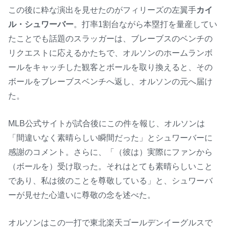
この後に粋な演出を見せたのがフィリーズの左翼手
カイ
ル・シュワーバー
。打率1割台ながら本塁打を量産してい
たことでも話題のスラッガーは、ブレーブスのベンチの
リクエストに応えるかたちで、オルソンのホームランボ
ールをキャッチした観客とボールを取り換えると、その
ボールをブレーブスベンチへ返し、オルソンの元へ届け
た。
MLB公式サイトが試合後にこの件を報じ、オルソンは
「間違いなく素晴らしい瞬間だった」とシュワーバーに
感謝のコメント。さらに、「（彼は）実際にファンから
（ボールを）受け取った。それはとても素晴らしいこと
であり、私は彼のことを尊敬している」と、シュワーバ
ーが見せた心遣いに尊敬の念を述べた。
オルソンはこの一打で東北楽天ゴールデンイーグルスで