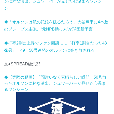
ンに粋な演出、シュワーバーが見せた心温まるワンシー
ン
◆「オルソンは私の記録を破るだろう」大谷翔平に4本差
のブレーブス主砲、“元NPB助っ人”が球団新予言
◆打率2割に上昇でファン困惑……「打率1割台だった43
発男」 49・50号連発のオルソンに突き放される
文●SPREAD編集部
◆【実際の動画】「間違いなく素晴らしい瞬間」50号放
ったオルソンに粋な演出、シュワーバーが見せた心温ま
るワンシーン