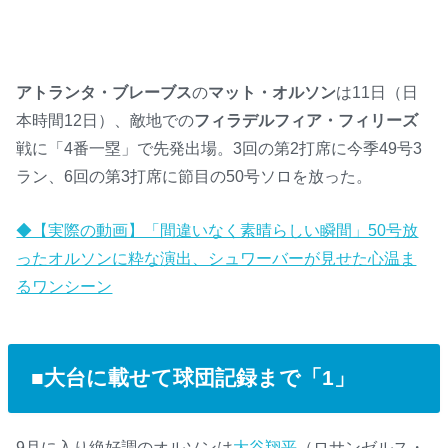
アトランタ・ブレーブス
の
マット・オルソン
は11日（日
本時間12日）、敵地での
フィラデルフィア・フィリーズ
戦に「4番一塁」で先発出場。3回の第2打席に今季49号3
ラン、6回の第3打席に節目の50号ソロを放った。
◆【実際の動画】「間違いなく素晴らしい瞬間」50号放
ったオルソンに粋な演出、シュワーバーが見せた心温ま
るワンシーン
■大台に載せて球団記録まで「1」
9月に入り絶好調のオルソンは
大谷翔平
（ロサンゼルス・