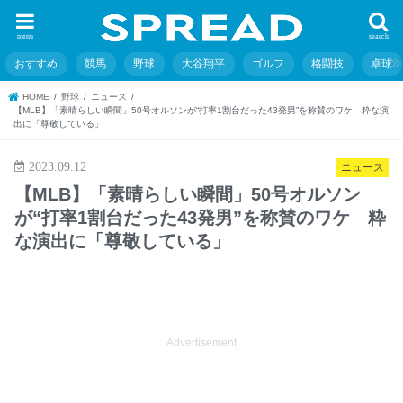
menu
search
おすすめ
競馬
野球
大谷翔平
ゴルフ
格闘技
卓球
HOME
野球
ニュース
【MLB】「素晴らしい瞬間」50号オルソンが“打率1割台だった43発男”を称賛のワケ 粋な演
出に「尊敬している」
2023.09.12
ニュース
【MLB】「素晴らしい瞬間」50号オルソン
が“打率1割台だった43発男”を称賛のワケ 粋
な演出に「尊敬している」
Advertisement