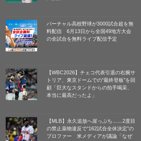
バーチャル高校野球が3000試合超を無
料配信 6月13日から全国49地方大会
の全試合を無料ライブ配信予定
【WBC2026】チェコ代表引退の右腕サ
トリア、東京ドームでの“最終登板”を回
顧「巨大なスタンドからの拍手喝采、
本当に最高だったよ」
【MLB】永久追放へ崖っぷち……2度目
の禁止薬物違反で“162試合全休決定”の
プロファー 米メディアが議論「なぜ