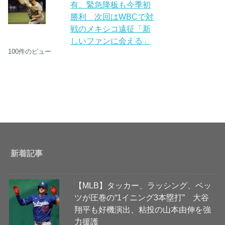
有、緊急降板も今季初
勝利 次回はWBCで対
戦のメキシコ遠征「新
しいファンに会える」
100件のビュー
新着記事
【MLB】タッカー、ラッシング、ベッ
ツが圧巻の“1イニング3本塁打” 大谷
翔平も好機演出、粘投の山本由伸を強
力援護