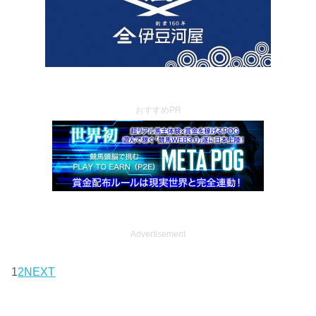
おすすめPR
Advertisement
1
2
NEXT